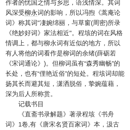
作者的忧国之情与乡思，语浅情深。其词
风深受
柳永
词的影响，所以冯煦《蒿庵论
词》称其词"凄婉绵丽，与草窗(周密)所录
《绝妙好词》家法相近"。程垓的词在风格
情调上，都与柳永词有近似的地方，所以
有人将他的词看作是柳词的余绪(薛砺若
《宋词通论》)。但柳词虽有“森秀幽畅”的
长处，也有“俚艳近俗”的短处。程垓词却能
扬其长而避其短，潇洒脱俗，挚婉蕴藉，
深为后人所称赏。
记载书目
《直斋书录解题》著录程垓《书舟
词》1卷,有《唐宋名贤百家词》本，汲古