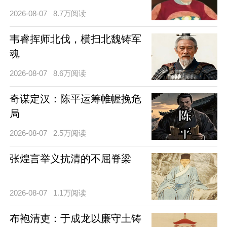
2026-08-07
8.7万阅读
韦睿挥师北伐，横扫北魏铸军
魂
2026-08-07
8.6万阅读
奇谋定汉：陈平运筹帷幄挽危
局
2026-08-07
2.5万阅读
张煌言举义抗清的不屈脊梁
2026-08-07
1.1万阅读
布袍清吏：于成龙以廉守土铸