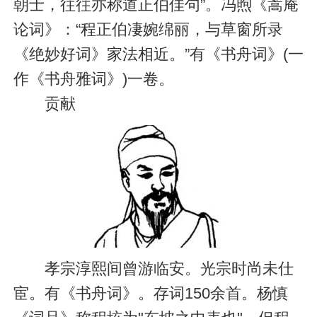
朝士，往往亦称道正伯佳句”。冯煦《蒿庵
论词》：“程正伯凄婉绵丽，与草窗所录
《绝妙好词》家法相近。”有《书舟词》(一
作《书舟雅词》)一卷。
贡献
孝宗淳熙间曾游临安。光宗时尚未仕
宦。有《书舟词》。存词150余首。杨慎