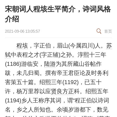
宋朝词人程垓生平简介，诗词风格
介绍
2021-09-06 13:05:57
首页
程垓
，字正伯，眉山(今属四川)人。
苏
轼
中表程之才(字正辅)之孙。淳熙十三年
(1186)游临安，
陆游
为其所藏山谷帖作
跋，未几归蜀。撰有帝王君臣论及时务利
害策五十篇。绍熙三年(1192)，已五十
许，杨万里荐以应
贤良方正
科。绍熙五年
(1194)乡人王称序其词，谓“程正伯以诗词
名，乡之人所知也。余顷岁游都下，数见