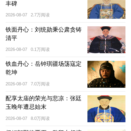
丰碑
2026-08-07
2.7万阅读
铁面丹心：刘统勋秉公肃贪铸
清平
2026-08-07
0.1万阅读
铁血丹心：岳钟琪疆场荡寇定
乾坤
2026-08-07
7.0万阅读
配享太庙的荣光与悲凉：张廷
玉晚年遭忌始末
2026-08-07
8.0万阅读