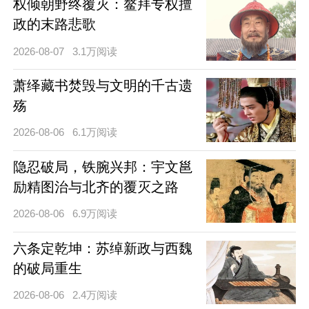
权倾朝野终覆灭：鳌拜专权擅
政的末路悲歌
2026-08-07
3.1万阅读
萧绎藏书焚毁与文明的千古遗
殇
2026-08-06
6.1万阅读
隐忍破局，铁腕兴邦：宇文邕
励精图治与北齐的覆灭之路
2026-08-06
6.9万阅读
六条定乾坤：苏绰新政与西魏
的破局重生
2026-08-06
2.4万阅读