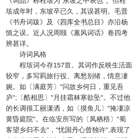
《词品》称程垓为"东坡之中表也"。但程
垓成年时，东坡卒已久，其误甚明。毛晋
《书舟词跋》及《
四库全书
总目》亦沿杨
慎之误。近人况周颐《蕙风词话》卷四考
辨甚详。
诗词风格
程垓词今存157首。其词作反映生活面
较窄，多写羁旅行役、离愁别绪，情意凄
婉。如〔满庭芳〕"问故乡何日，重见吾
庐";〔酷相思〕"月挂霜林寒欲坠"。不过他
的长调很工丽潇洒，如〔摸鱼儿〕"掩凄凉
黄昏庭院"。在临安所写的〔凤栖梧〕"蜀
客望乡归不去"，"忧国丹心曾独许",表现了