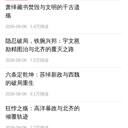
萧绎藏书焚毁与文明的千古遗
殇
2026-08-06
1.4万阅读
隐忍破局，铁腕兴邦：宇文邕
励精图治与北齐的覆灭之路
2026-08-06
7.5万阅读
六条定乾坤：苏绰新政与西魏
的破局重生
2026-08-06
3.1万阅读
狂悖之殇：高洋暴政与北齐的
倾覆轨迹
2026-08-06
7.2万阅读