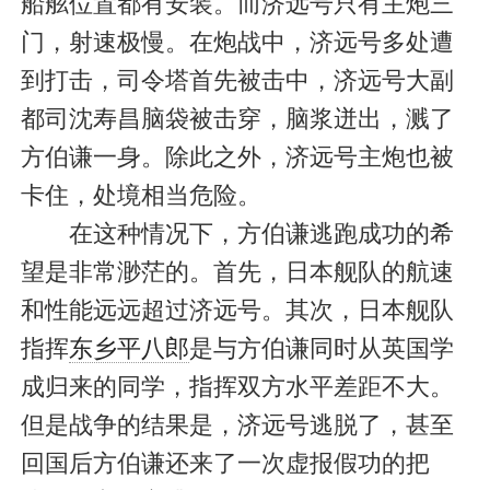
船舷位置都有安装。而济远号只有主炮三
门，射速极慢。在炮战中，济远号多处遭
到打击，司令塔首先被击中，济远号大副
都司沈寿昌脑袋被击穿，脑浆迸出，溅了
方伯谦一身。除此之外，济远号主炮也被
卡住，处境相当危险。
在这种情况下，方伯谦逃跑成功的希
望是非常渺茫的。首先，日本舰队的航速
和性能远远超过济远号。其次，日本舰队
指挥
东乡平八郎
是与方伯谦同时从英国学
成归来的同学，指挥双方水平差距不大。
但是战争的结果是，济远号逃脱了，甚至
回国后方伯谦还来了一次虚报假功的把