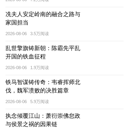
冼夫人安定岭南的融合之路与
家国担当
2026-08-06
3.5万阅读
乱世擎旗铸新朝：陈霸先平乱
开国的铁血征程
2026-08-06
1.9万阅读
铁马智谋铸传奇：韦睿挥师北
伐，魏军溃败的决胜篇章
2026-08-06
5.9万阅读
执念倾覆江山：萧衍崇佛怠政
与侯景之祸的因果链