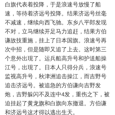
白旗代表着投降，于是浪速号放慢了船
速，等待着济远号投降。结果济远号丝毫
不减速，继续向西飞驰。东乡八平郎发现
不对，立马继续开足马力追赶，结果方伯
谦故技重施，挂上了日本国旗。浪速号再
次中招，但是随即又追了上去。这时第三
个意外出现了。运兵船高升号和护送船操
江号，出现了。日本人只得分兵，浪速号
监视高升号，秋津洲追击操江，而吉野号
追击济远号。被追急的方伯谦向吉野发
炮，吉野躲闪不及连中4发，重伤之下，被
迫挂起了
黄龙旗
和白旗向东撤退。方伯谦
和济远号这才得以逃出生天。