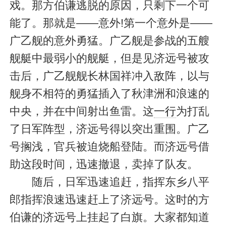
戏。那方伯谦逃脱的原因，只剩下一个可
能了。那就是——意外!第一个意外是——
广乙舰的意外勇猛。广乙舰是参战的五艘
舰艇中最弱小的舰艇，但是见济远号被攻
击后，广乙舰舰长林国祥冲入敌阵，以与
舰身不相符的勇猛插入了秋津洲和浪速的
中央，并在中间射出鱼雷。这
一行
为打乱
了日军阵型，济远号得以突出重围。广乙
号搁浅，官兵被迫烧船登陆。而济远号借
助这段时间，迅速撤退，卖掉了队友。
随后，日军迅速追赶，指挥东乡八平
郎指挥浪速迅速赶上了济远号。这时的方
伯谦的济远号上挂起了白旗。大家都知道