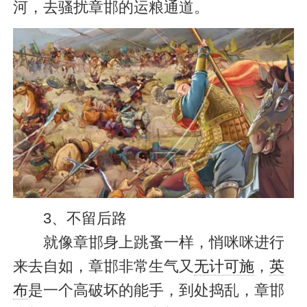
河，去骚扰章邯的运粮通道。
3、不留后路
就像章邯身上跳蚤一样，悄咪咪进行
来去自如，章邯非常生气又
无计可施
，
英
布
是一个高破坏的能手，到处捣乱，章邯