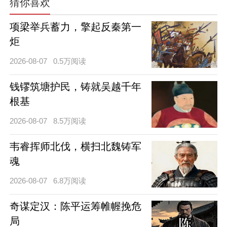
猜你喜欢
项梁举兵蓄力，擎起反秦第一
炬
2026-08-07
0.5万阅读
钱镠筑塘护民，铸就吴越千年
根基
2026-08-07
8.5万阅读
韦睿挥师北伐，横扫北魏铸军
魂
2026-08-07
6.8万阅读
奇谋定汉：陈平运筹帷幄挽危
局