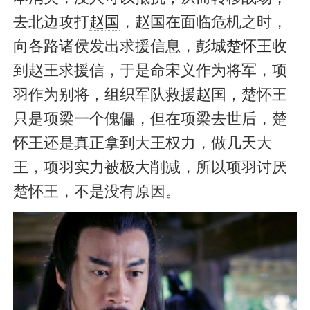
去北边攻打
赵国
，赵国在面临危机之时，
向各路诸侯发出求援信息，彭城
楚怀王
收
到赵王求援信，于是命宋义作为将军，项
羽作为别将，组织军队救援赵国，楚怀王
只是项梁一个傀儡，但在项梁去世后，楚
怀王还是真正拿到大王权力，做几天大
王，项羽实力被极大削减，所以项羽讨厌
楚怀王，不是没有原因。