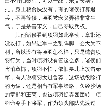
己不惧怕秦军，可以一战，宋义长期驻
扎，身上粮食快没有，有的诸侯打算退
兵，不再等候，项羽被宋义弄得非常生
气，于是杀害宋义，自己夺取兵权。
其他诸侯看到项羽如此举动，章邯还
没攻打，如果让军中之乱阵脚，会大为不
利，所以没有将项羽怎么样，只是谴责项
羽行为，当时项羽没有管这么多，诸侯们
害怕章邯，项羽不怕，依旧要北上攻击秦
军，有人说项羽太过鲁莽，这场战役除打
的勇猛，还是相当有军事策略，久经沙场
的章邯和
王离
，也被项羽捉弄团团转，项
羽命令手下将军，作为领头部队先渡过