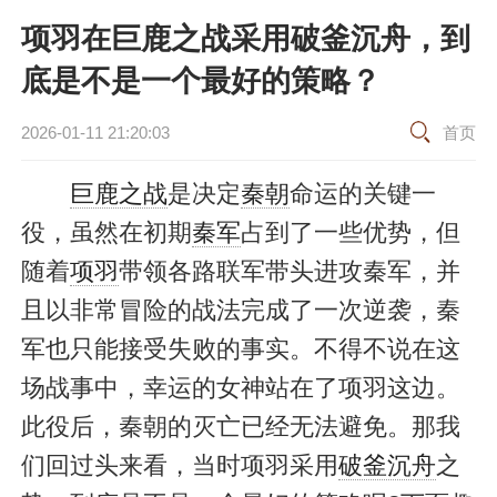
项羽在巨鹿之战采用破釜沉舟，到
底是不是一个最好的策略？
2026-01-11 21:20:03
首页
巨鹿之战
是决定
秦朝
命运的关键一
役，虽然在初期
秦军
占到了一些优势，但
随着
项羽
带领各路联军带头进攻秦军，并
且以非常冒险的战法完成了一次逆袭，秦
军也只能接受失败的事实。不得不说在这
场战事中，幸运的女神站在了项羽这边。
此役后，秦朝的灭亡已经无法避免。那我
们回过头来看，当时项羽采用
破釜沉舟
之