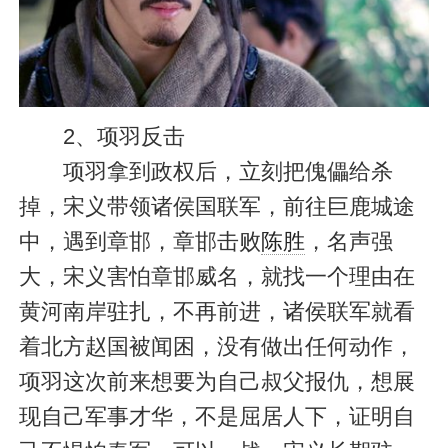
2、项羽反击
项羽拿到政权后，立刻把傀儡给杀
掉，宋义带领诸侯国联军，前往巨鹿城途
中，遇到章邯，章邯击败
陈胜
，名声强
大，宋义害怕章邯威名，就找一个理由在
黄河南岸驻扎，不再前进，诸侯联军就看
着北方赵国被闻困，没有做出任何动作，
项羽这次前来想要为自己叔父报仇，想展
现自己军事才华，不是屈居人下，证明自