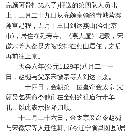
完颜阿骨打第六子)押送的第四队人员北
上，三月二十九日从完颜宗翰的青城营寨
斋宫起程，五月十三日到达燕山(今北京
市)，居住在延寿寺。《燕人廑》记载，宋
徽宗等人都是先被安排在燕山居住，之后
再前往上京。
天会六年(公元1128年)八月二十一
日，赵樾与父亲宋徽宗等人到达上京。
二十四日，金朝第二位
皇帝
金太宗·完
颜吴乞买命令他们在金朝的祖庙行牵羊
礼，以此表示投降归顺。
十二月二十六日，金太宗又命令赵樾
与宋徽宗等人迁往韩州(今辽宁省昌图县)居