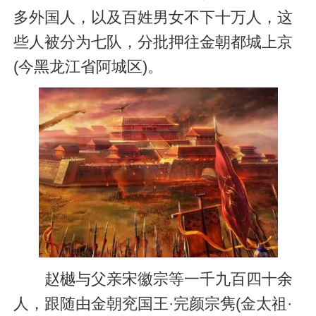
多外国人，以及百姓男女不下十万人，这
些人被分为七队，分批押往金朝都城上京
(今黑龙江省阿城区)。
赵樾与父亲宋徽宗等一千九百四十余
人，跟随由金朝兖国王·完颜宗隽(金太祖·