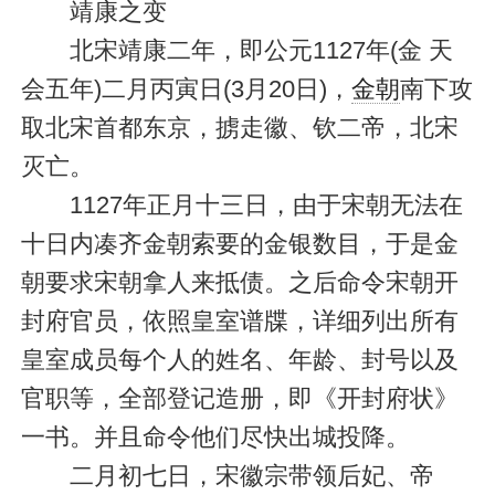
靖康之变
北宋靖康二年，即公元1127年(金 天
会五年)二月丙寅日(3月20日)，
金朝
南下攻
取北宋首都东京，掳走徽、钦二帝，北宋
灭亡。
1127年正月十三日，由于宋朝无法在
十日内凑齐金朝索要的金银数目，于是金
朝要求宋朝拿人来抵债。之后命令宋朝开
封府官员，依照皇室谱牒，详细列出所有
皇室成员每个人的姓名、年龄、封号以及
官职等，全部登记造册，即《开封府状》
一书。并且命令他们尽快出城投降。
二月初七日，宋徽宗带领后妃、帝