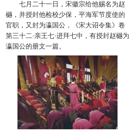
七月二十一日，宋徽宗给他赐名为赵
樾，并授封他检校少保，平海军节度使的
官职，又封为瀛国公，《宋大诏令集》卷
第三十二·亲王七·进拜七中，有授封赵樾为
瀛国公的册文一篇。