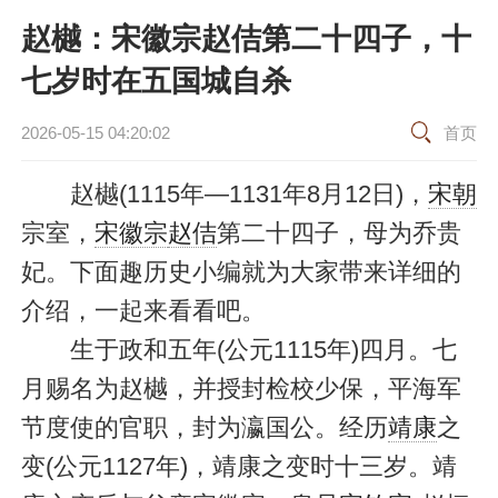
赵樾：宋徽宗赵佶第二十四子，十
七岁时在五国城自杀
2026-05-15 04:20:02
首页
赵樾(1115年—1131年8月12日)，
宋朝
宗室，
宋徽宗
赵佶
第二十四子，母为乔贵
妃。下面趣历史小编就为大家带来详细的
介绍，一起来看看吧。
生于政和五年(公元1115年)四月。七
月赐名为赵樾，并授封检校少保，平海军
节度使的官职，封为瀛国公。经历
靖康
之
变(公元1127年)，靖康之变时十三岁。靖