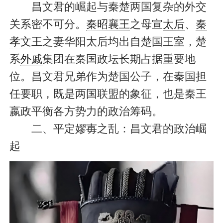
昌文君的崛起与秦楚两国复杂的外交
关系密不可分。
秦昭襄王
之母宣
太后
、
秦
孝文王
之妻华阳太后均出自楚国王室，楚
系
外戚
集团在秦国政坛长期占据重要地
位。昌文君兄弟作为楚国公子，在秦国担
任要职，既是两国联盟的象征，也是秦王
嬴政平衡各方势力的政治筹码。
二、平定嫪毐之乱：昌文君的政治崛
起