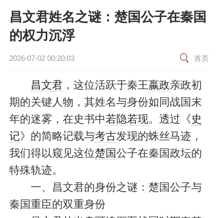
昌文君姓名之谜：楚国公子在秦国
的权力沉浮
2026-07-02 00:20:03
首页
昌文君
，这位活跃于秦王
嬴政
亲政初
期的关键人物，其姓名与身份如同战国末
年的迷雾，在史书中
若隐若现
。透过《
史
记
》的简略记载与
考古
发现的蛛丝马迹，
我们得以窥见这位
楚国
公子在秦国政坛的
特殊轨迹。
一、昌文君的身份之谜：楚国公子与
秦国重臣的双重身份