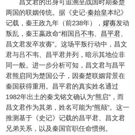
昌文君的出身可追溯至战国时期秦楚
两国的联姻传统。据《史记·
秦始皇
本纪》
记载，秦王政九年（前238年），
嫪毐
发动
叛乱，秦王嬴政命“相国
吕不韦
、
昌平君
、
昌文君发卒攻毐”。这场平叛行动中，昌文
君与吕不韦、昌平君并列，暗示其地位非
同一般。进一步分析可知，昌文君与昌平
君熊
启
同为楚国公子，因秦楚联姻背景在
秦国获得重用。昌平君的真实姓名通过
1982年出土的秦戈铭文确认为“熊启”，而
昌文君作为其弟，姓名可能为“熊颠”。这一
推测基于《史记》记载的昌平君、昌文君
兄弟关系，以及秦国官职任命惯例。