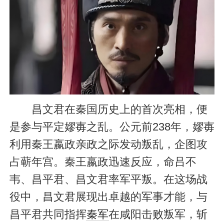
昌文君在秦国历史上的首次亮相，便
是参与平定嫪毐之乱。公元前238年，嫪毐
利用秦王嬴政亲政之际发动叛乱，企图攻
占蕲年宫。秦王嬴政迅速反应，命吕不
韦、昌平君、昌文君率军平叛。在这场战
役中，昌文君展现出卓越的军事才能，与
昌平君共同指挥
秦军
在咸阳击败叛军，斩