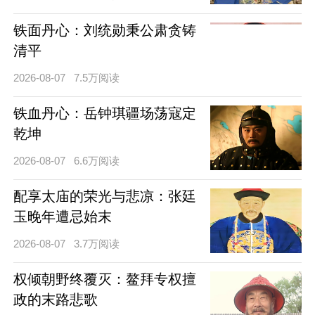
铁面丹心：刘统勋秉公肃贪铸
清平
2026-08-07
7.5万阅读
铁血丹心：岳钟琪疆场荡寇定
乾坤
2026-08-07
6.6万阅读
配享太庙的荣光与悲凉：张廷
玉晚年遭忌始末
2026-08-07
3.7万阅读
权倾朝野终覆灭：鳌拜专权擅
政的末路悲歌