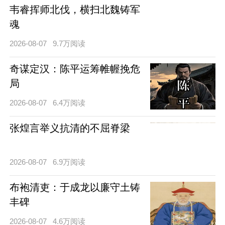
韦睿挥师北伐，横扫北魏铸军
魂
2026-08-07
9.7万阅读
奇谋定汉：陈平运筹帷幄挽危
局
2026-08-07
6.4万阅读
张煌言举义抗清的不屈脊梁
2026-08-07
6.9万阅读
布袍清吏：于成龙以廉守土铸
丰碑
2026-08-07
4.6万阅读