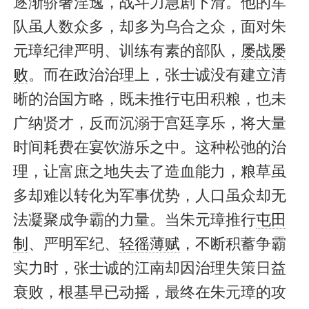
逐渐骄奢淫逸，战斗力急剧下滑。他的军
队虽人数众多，却多为乌合之众，面对朱
元璋纪律严明、训练有素的部队，
屡战屡
败
。而在政治治理上，张士诚没有建立清
晰的治国方略，既未推行屯田积粮，也未
广纳贤才，反而沉溺于宫廷享乐，将大量
时间耗费在宴饮游乐之中。这种松弛的治
理，让富庶之地失去了造血能力，粮草虽
多却难以转化为军事优势，人口虽众却无
法凝聚成争霸的力量。当朱元璋推行
屯田
制
、严明军纪、
轻徭薄赋
，不断积蓄争霸
实力时，张士诚的江南却因治理失策日益
衰败，根基早已动摇，最终在朱元璋的攻