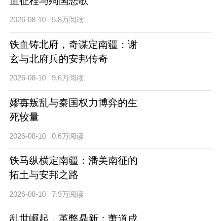
血征程与殉国悲歌
2026-08-10
5.8万阅读
铁血铸北府，奇谋定南疆：谢
玄与北府兵的安邦传奇
2026-08-10
9.6万阅读
嫪毐叛乱与秦国权力博弈的生
死较量
2026-08-10
0.6万阅读
铁马纵横定南疆：潘美南征的
拓土与安邦之路
2026-08-10
7.9万阅读
乱世崛起，革弊鼎新：萧道成