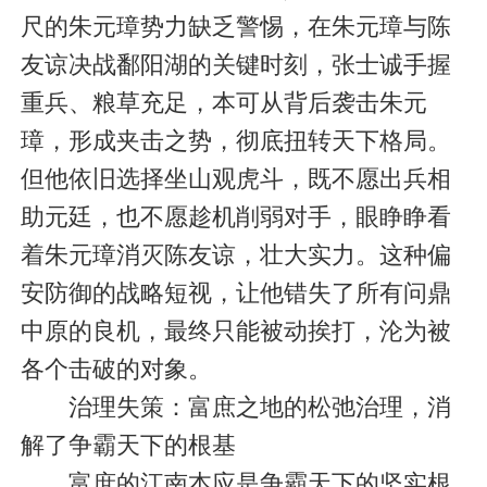
尺的朱元璋势力缺乏警惕，在朱元璋与陈
友谅决战鄱阳湖的关键时刻，张士诚手握
重兵、粮草充足，本可从背后袭击朱元
璋，形成夹击之势，彻底扭转天下格局。
但他依旧选择坐山观虎斗，既不愿出兵相
助元廷，也不愿趁机削弱对手，眼睁睁看
着朱元璋消灭陈友谅，壮大实力。这种偏
安防御的战略短视，让他错失了所有问鼎
中原的良机，最终只能被动挨打，沦为被
各个击破的对象。
治理失策：富庶之地的松弛治理，消
解了争霸天下的根基
富庶的江南本应是争霸天下的坚实根