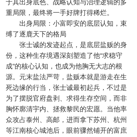
于其出身底色、战略认知与治理逻辑的多
重局限，最终将一手好牌打得稀烂。
出身局限：小富即安的底层认知，束
缚了逐鹿天下的格局
张士诚的发迹起点，是底层盐贩的身
份，这种生存境遇深刻塑造了他“求稳守
成”的核心认知，也成为他胸无大志的根
源。元末盐法严苛，盐贩本就是游走在生
死边缘的行当，张士诚最初起兵，不过是
为了摆脱官府盘剥、求得生存空间，而非
胸怀廓清宇内、拯救黎民的宏愿。当他率
众攻占泰州、高邮，进而拿下苏州、杭州
等江南核心城池后，眼前骤然铺开的富庶