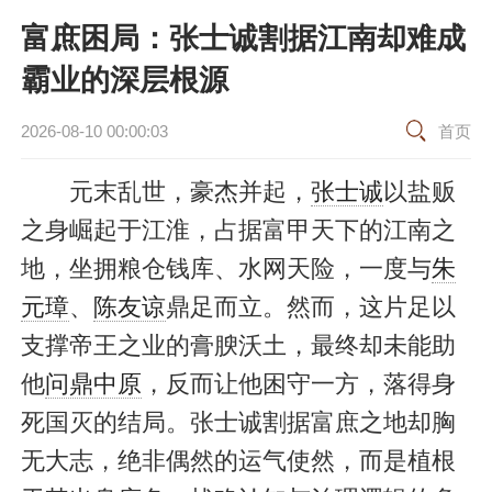
富庶困局：张士诚割据江南却难成
霸业的深层根源
2026-08-10 00:00:03
首页
元末乱世，豪杰并起，
张士诚
以盐贩
之身崛起于江淮，占据富甲天下的江南之
地，坐拥粮仓钱库、水网天险，一度与
朱
元璋
、
陈友谅
鼎足而立。然而，这片足以
支撑帝王之业的膏腴沃土，最终却未能助
他
问鼎中原
，反而让他困守一方，落得身
死国灭的结局。张士诚割据富庶之地却胸
无大志，绝非偶然的运气使然，而是植根