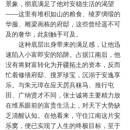
景象，彻底满足了他对安稳生活的渴望
——这里有堆积如山的粮食、绫罗绸缎的
华服、雕梁画栋的府邸，这些曾经遥不可
及的奢华，此刻触手可及。
这种底层出身带来的满足感，让他迅
速陷入小富即安的陷阱。占据江
南后
，他
没有将财富转化为
开疆拓土
的资本，反而
忙着修缮府邸、搜罗
珍宝
，沉溺于安逸享
乐。与朱元璋在应天
厉兵秣马
、推行屯
田、广纳贤才不同，张士诚将主要精力放
在维系眼前的富贵生活上，对天下大势缺
乏清醒认知。在他看来，守住江南这片
安
乐窝
，便已实现了人生的终极目标，至于