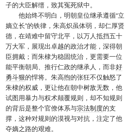
子的大臣解缙，致其冤死狱中。
他始终不明白，明朝皇位继承遵循“立
嫡立长”的铁律，朱高炽虽体弱，却仁厚贤
德，在靖难中留守北平，以万人抵挡五十
万大军，展现出卓越的政治才能，深得朝
臣拥戴；而朱棣为稳固统治，更需要一位
能平衡朝局、推行仁政的继承人，而非
好
勇斗狠
的悍将。朱高煦的张狂不仅触怒了
朱棣的权威，更让他在朝中树敌无数，他
试图用暴力与权术颠覆规则，却不知规则
的背后是整个官僚体系与
宗法制度
的支
撑，这种对规则的漠视与对抗，注定了他
夺嫡之路的艰难。