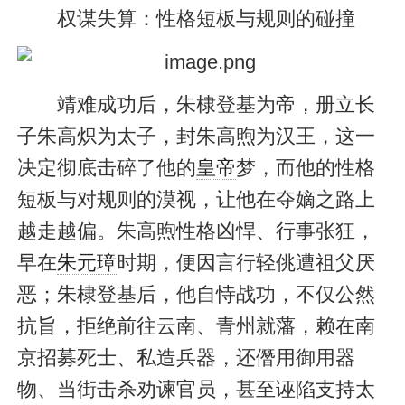
权谋失算：性格短板与规则的碰撞
靖难成功后，朱棣登基为帝，册立长
子朱高炽为太子，封朱高煦为汉王，这一
决定彻底击碎了他的
皇帝
梦，而他的性格
短板与对规则的漠视，让他在夺嫡之路上
越走越偏。朱高煦性格凶悍、行事张狂，
早在
朱元璋
时期，便因言行轻佻遭祖父厌
恶；朱棣登基后，他自恃战功，不仅公然
抗旨，拒绝前往云南、青州就藩，赖在南
京招募死士、私造兵器，还僭用御用器
物、当街击杀劝谏官员，甚至诬陷支持太