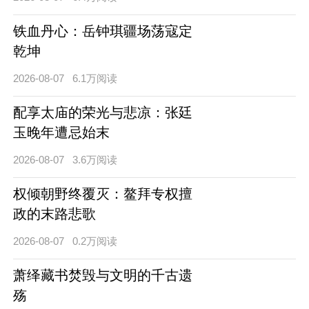
铁血丹心：岳钟琪疆场荡寇定
乾坤
2026-08-07
6.1万阅读
配享太庙的荣光与悲凉：张廷
玉晚年遭忌始末
2026-08-07
3.6万阅读
权倾朝野终覆灭：鳌拜专权擅
政的末路悲歌
2026-08-07
0.2万阅读
萧绎藏书焚毁与文明的千古遗
殇