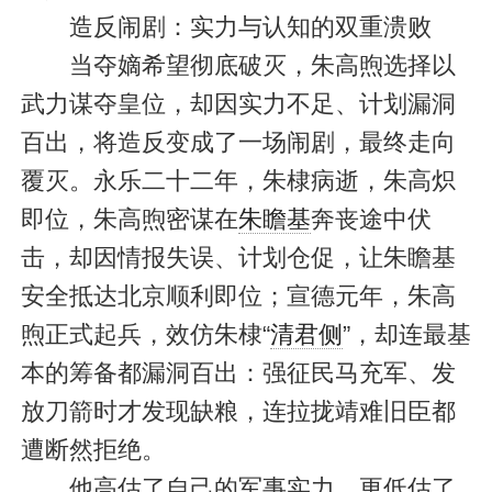
造反闹剧：实力与认知的双重溃败
当夺嫡希望彻底破灭，朱高煦选择以
武力谋夺皇位，却因实力不足、计划漏洞
百出，将造反变成了一场闹剧，最终走向
覆灭。永乐二十二年，朱棣病逝，朱高炽
即位，朱高煦密谋在
朱瞻基
奔丧途中伏
击，却因情报失误、计划仓促，让朱瞻基
安全抵达北京顺利即位；宣德元年，朱高
煦正式起兵，效仿朱棣“
清君侧
”，却连最基
本的筹备都漏洞百出：强征民马充军、发
放刀箭时才发现缺粮，连拉拢靖难旧臣都
遭断然拒绝。
他高估了自己的军事实力，更低估了