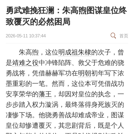
勇武难挽狂澜：朱高煦图谋皇位终
致覆灭的必然困局
2026-05-11 10:37:44
首页
朱高煦，这位
明成祖
朱棣
的次子，曾
是
靖难之役
中冲锋陷阵、救父于危难的骁
勇战将，凭借赫赫军功在
明朝
初年写下浓
墨重彩的一笔。然而，这位本可凭借战功
安享荣华的
藩王
，却因对皇位的执念，一
步步踏入权力漩涡，最终落得身死族灭的
凄惨下场。他骁勇善战却难成帝业，图谋
皇位却惨遭覆灭，其悲剧背后，既是个人