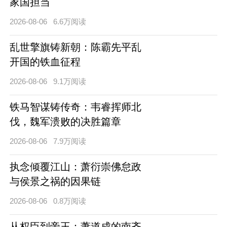
家国担当
2026-08-06
6.6万阅读
乱世擎旗铸新朝：陈霸先平乱
开国的铁血征程
2026-08-06
9.1万阅读
铁马智谋铸传奇：韦睿挥师北
伐，魏军溃败的决胜篇章
2026-08-06
7.9万阅读
执念倾覆江山：萧衍崇佛怠政
与侯景之祸的因果链
2026-08-06
0.8万阅读
从权臣到帝王：萧道成的南齐