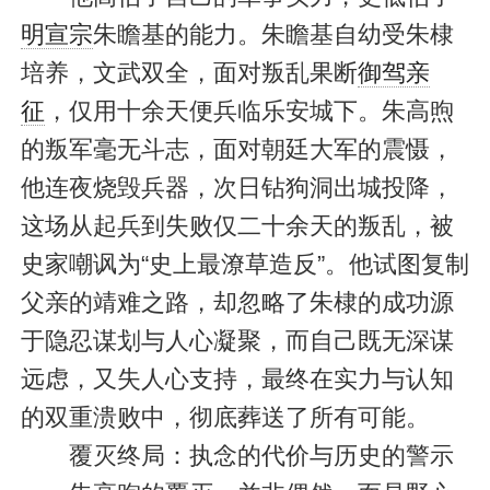
明宣宗
朱瞻基的能力。朱瞻基自幼受朱棣
培养，文武双全，面对叛乱果断
御驾亲
征
，仅用十余天便兵临乐安城下。朱高煦
的叛军毫无斗志，面对朝廷大军的震慑，
他连夜烧毁兵器，次日钻狗洞出城投降，
这场从起兵到失败仅二十余天的叛乱，被
史家嘲讽为“史上最潦草造反”。他试图复制
父亲的靖难之路，却忽略了朱棣的成功源
于隐忍谋划与人心凝聚，而自己既无深谋
远虑，又失人心支持，最终在实力与认知
的双重溃败中，彻底葬送了所有可能。
覆灭终局：执念的代价与历史的警示