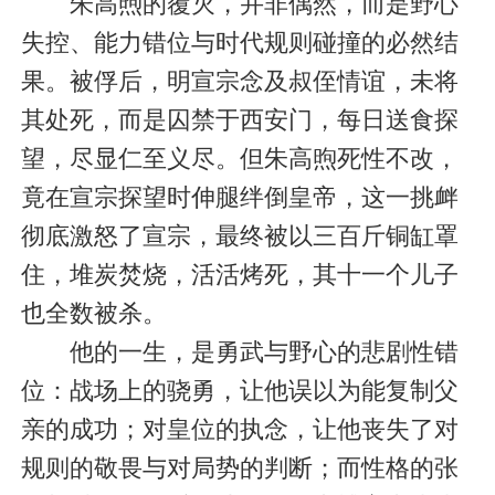
朱高煦的覆灭，并非偶然，而是野心
失控、能力错位与时代规则碰撞的必然结
果。被俘后，明宣宗念及叔侄情谊，未将
其处死，而是囚禁于西安门，每日送食探
望，尽显仁至义尽。但朱高煦死性不改，
竟在宣宗探望时伸腿绊倒皇帝，这一挑衅
彻底激怒了宣宗，最终被以三百斤铜缸罩
住，堆炭焚烧，活活烤死，其十一个儿子
也全数被杀。
他的一生，是勇武与野心的悲剧性错
位：战场上的骁勇，让他误以为能复制父
亲的成功；对皇位的执念，让他丧失了对
规则的敬畏与对局势的判断；而性格的张