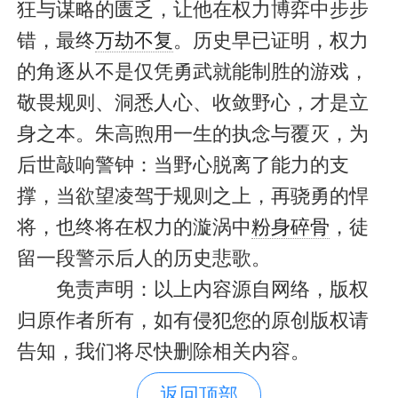
狂与谋略的匮乏，让他在权力博弈中步步
错，最终
万劫不复
。历史早已证明，权力
的角逐从不是仅凭勇武就能制胜的游戏，
敬畏规则、洞悉人心、收敛野心，才是立
身之本。朱高煦用一生的执念与覆灭，为
后世敲响警钟：当野心脱离了能力的支
撑，当欲望凌驾于规则之上，再骁勇的悍
将，也终将在权力的漩涡中
粉身碎骨
，徒
留一段警示后人的历史悲歌。
免责声明：以上内容源自网络，版权
归原作者所有，如有侵犯您的原创版权请
告知，我们将尽快删除相关内容。
返回顶部