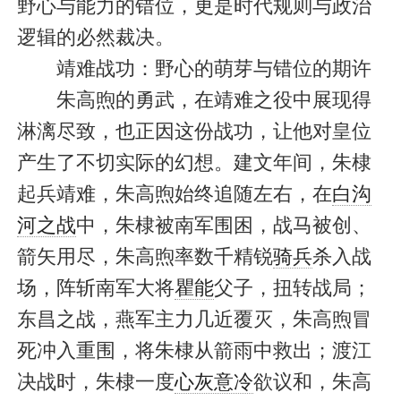
野心与能力的错位，更是时代规则与政治
逻辑的必然裁决。
靖难战功：野心的萌芽与错位的期许
朱高煦的勇武，在靖难之役中展现得
淋漓尽致，也正因这份战功，让他对皇位
产生了不切实际的幻想。建文年间，朱棣
起兵靖难，朱高煦始终追随左右，在
白沟
河之战
中，朱棣被南军围困，战马被创、
箭矢用尽，朱高煦率数千精锐
骑兵
杀入战
场，阵斩南军大将
瞿能
父子，扭转战局；
东昌之战，燕军主力几近覆灭，朱高煦冒
死冲入重围，将朱棣从箭雨中救出；渡江
决战时，朱棣一度
心灰意冷
欲议和，朱高