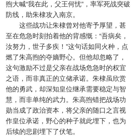
煦大喊“我在此，父王何忧”，率军死战突破
防线，助朱棣攻入南京。
这些战功让朱棣曾对他寄予厚望，甚
至在危急时刻拍着他的背感慨：“吾病矣，
汝努力，世子多疾！”这句话如同火种，点
燃了朱高煦的夺嫡野心。但他却忽略了，
这句激励不过是父亲在战场危急时的权宜
之语，而非真正的立储承诺。朱棣虽欣赏
他的勇武，却深知皇位继承需要稳定与智
慧，而非单纯的武力。朱高煦错把战场功
勋当成了政治资本，将父亲的随口之言视
作皇位承诺，野心的种子就此埋下，也为
后续的悲剧埋下了伏笔。