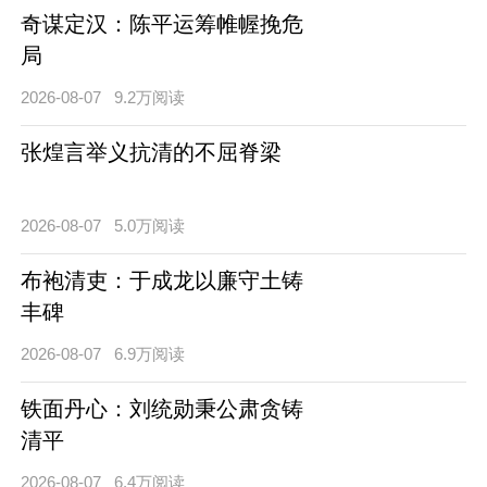
奇谋定汉：陈平运筹帷幄挽危
局
2026-08-07
9.2万阅读
张煌言举义抗清的不屈脊梁
2026-08-07
5.0万阅读
布袍清吏：于成龙以廉守土铸
丰碑
2026-08-07
6.9万阅读
铁面丹心：刘统勋秉公肃贪铸
清平
2026-08-07
6.4万阅读