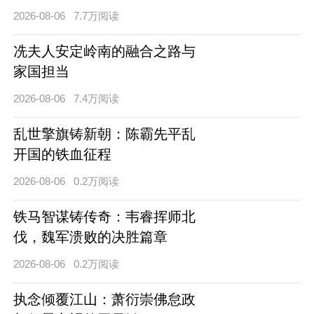
2026-08-06
7.7万阅读
冼夫人安定岭南的融合之路与
家国担当
2026-08-06
7.4万阅读
乱世擎旗铸新朝：陈霸先平乱
开国的铁血征程
2026-08-06
0.2万阅读
铁马智谋铸传奇：韦睿挥师北
伐，魏军溃败的决胜篇章
2026-08-06
0.2万阅读
执念倾覆江山：萧衍崇佛怠政