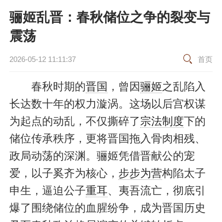
骊姬乱晋：春秋储位之争的裂变与
震荡
2026-05-12 11:11:37
首页
春秋时期的
晋国
，曾因
骊姬
之乱陷入
长达数十年的权力漩涡。这场以后宫权谋
为起点的动乱，不仅撕碎了
宗法制度
下的
储位传承秩序，更将晋国拖入骨肉相残、
政局动荡的深渊。骊姬凭借晋献公的宠
爱，以子奚齐为核心，
步步为营
构陷太子
申生，逼迫公子
重耳
、夷吾流亡，彻底引
爆了围绕储位的血腥纷争，成为晋国历史