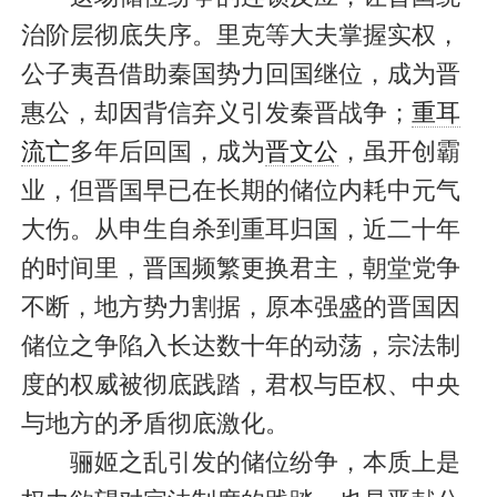
治阶层彻底失序。里克等大夫掌握实权，
公子夷吾借助秦国势力回国继位，成为晋
惠公，却因背信弃义引发秦晋战争；
重耳
流亡
多年后回国，成为
晋文公
，虽开创霸
业，但晋国早已在长期的储位内耗中元气
大伤。从申生自杀到重耳归国，近二十年
的时间里，晋国频繁更换君主，朝堂党争
不断，地方势力割据，原本强盛的晋国因
储位之争陷入长达数十年的动荡，宗法制
度的权威被彻底践踏，君权与臣权、中央
与地方的矛盾彻底激化。
骊姬之乱引发的储位纷争，本质上是