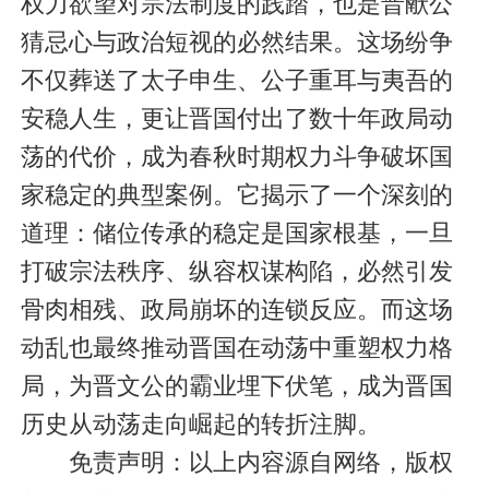
权力欲望对宗法制度的践踏，也是晋献公
猜忌心与政治短视的必然结果。这场纷争
不仅葬送了太子申生、公子重耳与夷吾的
安稳人生，更让晋国付出了数十年政局动
荡的代价，成为春秋时期权力斗争破坏国
家稳定的典型案例。它揭示了一个深刻的
道理：储位传承的稳定是国家根基，一旦
打破宗法秩序、纵容权谋构陷，必然引发
骨肉相残、政局崩坏的连锁反应。而这场
动乱也最终推动晋国在动荡中重塑权力格
局，为晋文公的霸业埋下伏笔，成为晋国
历史从动荡走向崛起的转折注脚。
免责声明：以上内容源自网络，版权