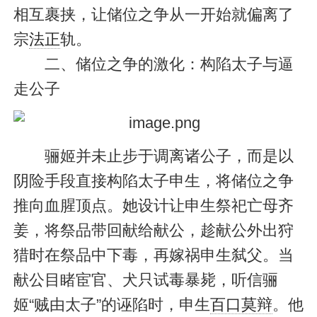
相互裹挟，让储位之争从一开始就偏离了
宗
法正
轨。
二、储位之争的激化：构陷太子与逼
走公子
骊姬并未止步于调离诸公子，而是以
阴险手段直接构陷太子申生，将储位之争
推向血腥顶点。她设计让申生祭祀亡母齐
姜，将祭品带回献给献公，趁献公外出狩
猎时在祭品中下毒，再嫁祸申生弑父。当
献公目睹宦官、犬只试毒暴毙，听信骊
姬“贼由太子”的诬陷时，申生
百口莫辩
。他