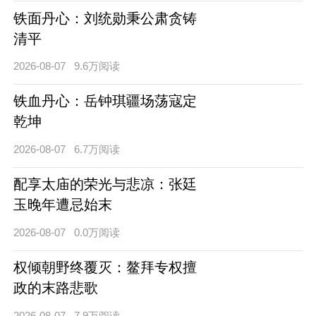
铁面丹心：刘统勋秉公肃贪铸
清平
2026-08-07
9.6万阅读
铁血丹心：岳钟琪疆场荡寇定
乾坤
2026-08-07
6.7万阅读
配享太庙的荣光与悲凉：张廷
玉晚年遭忌始末
2026-08-07
0.0万阅读
权倾朝野终覆灭：鳌拜专权擅
政的末路悲歌
2026-08-07
7.9万阅读