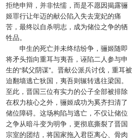
拒绝申辩，并非怯懦，而是不愿因揭露骊
姬罪行让年迈的献公陷入失去宠妃的痛
苦，最终以自杀明志，成为储位之争的牺
牲品。
申生的死亡并未终结纷争，骊姬随即
将矛头指向重耳与夷吾，诬陷二人参与申
生的“弑父阴谋”。晋献公派兵讨伐，重耳被
迫翻墙逃亡狄国，夷吾则辗转逃往梁国。
至此，晋国三位有实力的公子全部被排除
在权力核心之外，骊姬成功为奚齐扫清了
储位障碍。这场构陷与逃亡，不仅让储位
之争从暗斗变为明争，更彻底撕裂了晋国
宗室的团结，将国家拖入君臣离心、骨肉