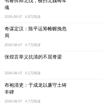
韦睿挥师北伐，横扫北魏铸军
魂
2026-08-07
6.8万阅读
奇谋定汉：陈平运筹帷幄挽危
局
2026-08-07
4.7万阅读
张煌言举义抗清的不屈脊梁
2026-08-07
0.1万阅读
布袍清吏：于成龙以廉守土铸
丰碑
2026-08-07
4.7万阅读