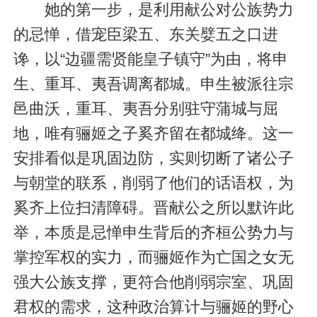
她的第一步，是利用献公对公族势力
的忌惮，借宠臣梁五、东关嬖五之口进
谗，以“边疆需贤能皇子镇守”为由，将申
生、重耳、夷吾调离都城。申生被派往宗
邑曲沃，重耳、夷吾分别驻守蒲城与屈
地，唯有骊姬之子奚齐留在都城绛。这一
安排看似是巩固边防，实则切断了诸公子
与朝堂的联系，削弱了他们的话语权，为
奚齐上位扫清障碍。晋献公之所以默许此
举，本质是忌惮申生背后的齐桓公势力与
掌控军权的实力，而骊姬作为亡国之女无
强大公族支撑，更符合他削弱宗室、巩固
君权的需求，这种政治算计与骊姬的野心