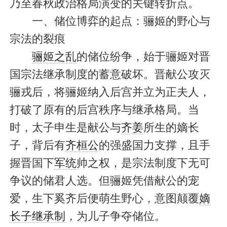
乃至春秋政治格局演变的关键转折点。
一、储位博弈的起点：骊姬的野心与
宗法的裂痕
骊姬之乱
的储位纷争，始于骊姬对晋
国宗法继承制度的蓄意破坏。晋献公攻灭
骊戎后，将骊姬纳入后宫并立为正夫人，
打破了原有的后宫秩序与继承格局。当
时，太子申生是献公与
齐姜
所生的嫡长
子，背后有
齐桓公
的强盛国力支撑，且手
握晋国下
军统
帅之权，是宗法制度下无可
争议的储君人选。但骊姬凭借献公的宠
爱，生下奚齐后便萌生野心，意图颠覆
嫡
长子继承制
，为儿子争夺储位。