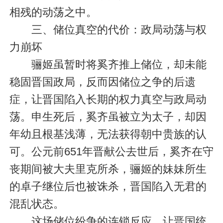
相残的动荡之中。
三、储位真空的代价：政局动荡与权
力崩坏
骊姬虽暂时将奚齐推上储位，却未能
稳固晋国政局，反而因储位之争的后遗
症，让晋国陷入长期的权力真空与政局动
荡。申生死后，奚齐虽被立为太子，却因
年幼且根基浅薄，无法获得朝中贵族的认
可。公元前651年晋献公去世后，奚齐在守
丧期间被大夫里克所杀，骊姬的妹妹所生
的卓子继位后也被诛杀，晋国陷入无君的
混乱状态。
这场储位纷争的连锁反应，让晋国统