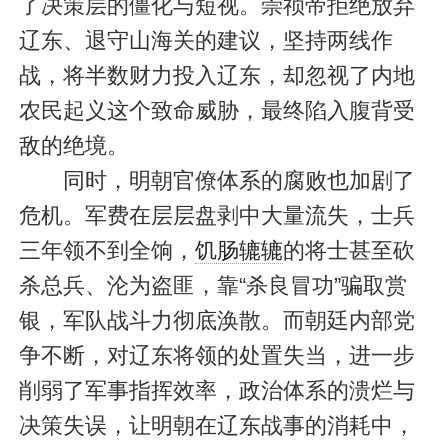
了决策层的僵化与短视。崇祯帝拒绝放弃
辽东、退守山海关的建议，坚持两线作
战，将半数财力投入辽东，却忽视了内地
农民起义这个致命威胁，最终陷入腹背受
敌的绝境。
同时，明朝官僚体系的腐败也加剧了
危机。军费在层层盘剥中大量流失，士兵
三年领不到全饷，
饥肠辘辘
的将士甚至砍
杀总兵、沦为盗匪，靠“杀良冒功”骗取赏
银，军队战斗力彻底涣散。而朝廷内部党
争不断，对辽东将领的处置失当，进一步
削弱了军事指挥效率，政治体系的溃烂与
决策失误，让明朝在辽东战事的消耗中，