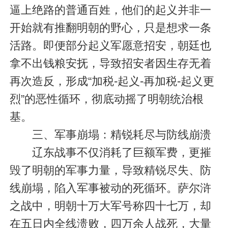
逼上绝路的普通百姓，他们的起义并非一
开始就有推翻明朝的野心，只是想求一条
活路。即便部分起义军愿意招安，朝廷也
拿不出钱粮安抚，导致招安者因生存无着
再次造反，形成“加税-起义-再加税-起义更
烈”的恶性循环，彻底动摇了明朝统治根
基。
三、军事崩塌：精锐耗尽与防线崩溃
辽东战事不仅消耗了巨额军费，更摧
毁了明朝的军事力量，导致精锐尽失、防
线崩塌，陷入军事被动的死循环。萨尔浒
之战中，明朝十万大军号称四十七万，却
在五日内全线溃败，四万余人战死，大量