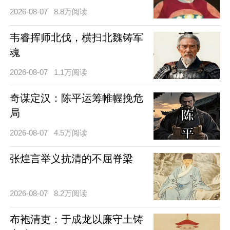
2026-08-07
8.8万阅读
韦睿挥师北伐，横扫北魏铸军
魂
2026-08-07
1.1万阅读
奇谋定汉：陈平运筹帷幄挽危
局
2026-08-07
4.5万阅读
张煌言举义抗清的不屈脊梁
2026-08-07
8.2万阅读
布袍清吏：于成龙以廉守土铸