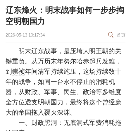
辽东烽火：明末战事如何一步步掏
空明朝国力
2026-05-13 10:17:34
首页
明末辽东战事，是压垮大明王朝的关
键重负。从
万历
末年
努尔哈赤
起兵发难，
到
崇祯
年间清军持续施压，这场持续数十
年的战争，如同一台永不停止的消耗机
器，从财政、军事、民生、政治等多维度
全方位透支
明朝
国力，最终将这个曾经庞
大的帝国拖入覆灭深渊。
一、财政黑洞：无底洞式军费消耗拖