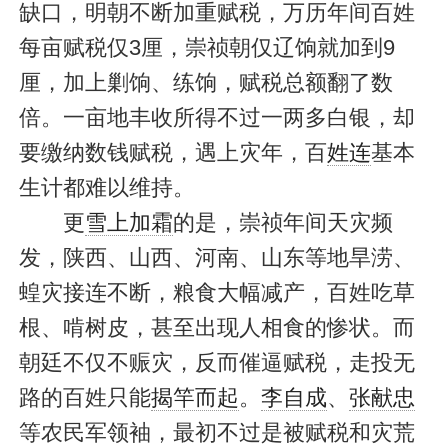
缺口，明朝不断加重赋税，万历年间百姓
每亩赋税仅3厘，崇祯朝仅辽饷就加到9
厘，加上剿饷、练饷，赋税总额翻了数
倍。一亩地丰收所得不过一两多白银，却
要缴纳数钱赋税，遇上灾年，百
姓连
基本
生计都难以维持。
更
雪上加霜
的是，崇祯年间天灾频
发，陕西、山西、河南、山东等地旱涝、
蝗灾接连不断，粮食大幅减产，百姓吃草
根、啃树皮，甚至出现人相食的惨状。而
朝廷不仅不赈灾，反而催逼赋税，走投无
路的百姓只能
揭竿而起
。
李自成
、
张献忠
等农民军领袖，最初不过是被赋税和灾荒