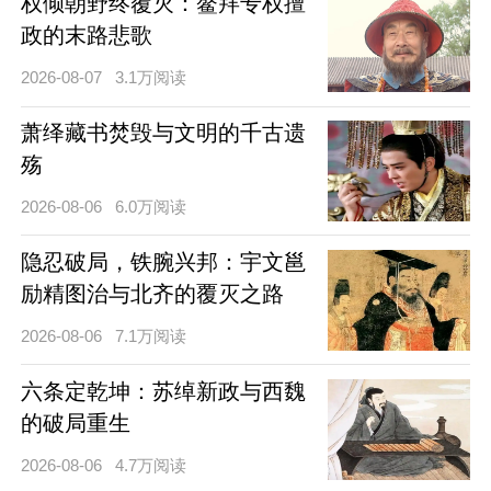
权倾朝野终覆灭：鳌拜专权擅
政的末路悲歌
2026-08-07
3.1万阅读
萧绎藏书焚毁与文明的千古遗
殇
2026-08-06
6.0万阅读
隐忍破局，铁腕兴邦：宇文邕
励精图治与北齐的覆灭之路
2026-08-06
7.1万阅读
六条定乾坤：苏绰新政与西魏
的破局重生
2026-08-06
4.7万阅读