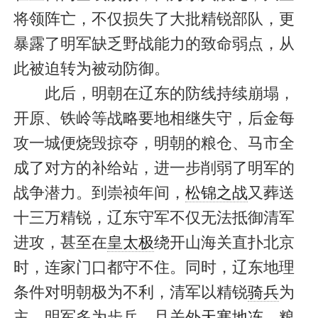
将领阵亡，不仅损失了大批精锐部队，更
暴露了明军缺乏野战能力的致命弱点，从
此被迫转为被动防御。
此后，明朝在辽东的防线持续崩塌，
开原、铁岭等战略要地相继失守，后金每
攻一城便烧毁掠夺，明朝的粮仓、马市全
成了对方的补给站，进一步削弱了明军的
战争潜力。到崇祯年间，
松锦之战
又葬送
十三万精锐，辽东守军不仅无法抵御清军
进攻，甚至在
皇太极
绕开山海关直扑北京
时，连家门口都守不住。同时，辽东地理
条件对明朝极为不利，清军以精锐
骑兵
为
主，明军多为步兵，且关外
天寒地冻
，粮