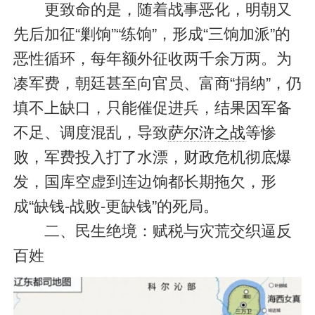
更致命的是，随着战事恶化，明朝又
先后加征“剿饷”“练饷”，形成“三饷加派”的
恶性循环，每年额外征收两千余万两。为
凑军费，朝廷甚至向官员、富商“捐纳”，仍
填不上缺口，只能催促进兵，结果因军备
不足、调度混乱，导致
萨尔浒之战
等惨
败，军费投入打了水漂，财政危机彻底爆
发，国库空虚到连边饷都长期拖欠，形
成“缺钱-战败-更缺钱”的死局。
二、民生绝境：赋税与灾荒交织逼反
百姓