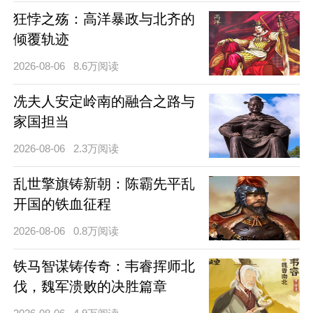
狂悖之殇：高洋暴政与北齐的
倾覆轨迹
2026-08-06
8.6万阅读
冼夫人安定岭南的融合之路与
家国担当
2026-08-06
2.3万阅读
乱世擎旗铸新朝：陈霸先平乱
开国的铁血征程
2026-08-06
0.8万阅读
铁马智谋铸传奇：韦睿挥师北
伐，魏军溃败的决胜篇章