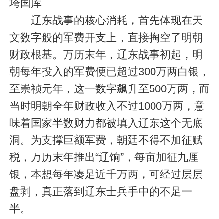
垮国库
辽东战事的核心消耗，首先体现在天
文数字般的军费开支上，直接掏空了明朝
财政根基。万历末年，辽东战事初起，明
朝每年投入的军费便已超过300万两白银，
至崇祯元年，这一数字飙升至500万两，而
当时明朝全年财政收入不过1000万两，意
味着国家半数财力都被填入辽东这个无底
洞。为支撑巨额军费，朝廷不得不加征赋
税，万历末年推出“辽饷”，每亩加征九厘
银，本想每年凑足近千万两，可经过层层
盘剥，真正落到辽东士兵手中的不足一
半。