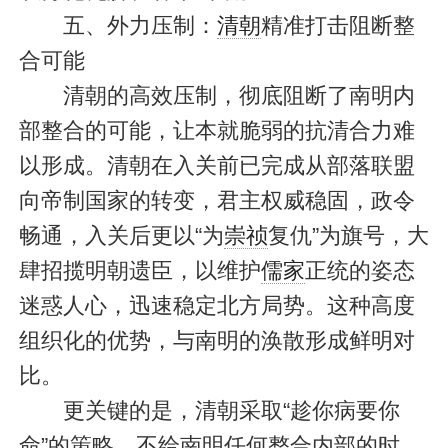
五、外力压制：
清朝
精准打击阻断整
合可能
清朝的高效压制，彻底阻断了南明内
部整合的可能，让本就脆弱的抗清合力难
以形成。清朝在入关前已完成从部落联盟
向帝制国家的转变，君主权威稳固，政令
畅通，入关后更以“为
崇祯
复仇”为旗号，大
肆招揽明朝遗臣，以维护
儒家
正统的姿态
迷惑人心，迅速稳定北方局势。这种高度
组织化的优势，与南明的涣散形成鲜明对
比。
更关键的是，清朝采取“趁你病要你
命”的策略，不给南明任何整合内部的时