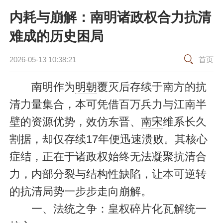
内耗与崩解：南明诸政权合力抗清
难成的历史困局
2026-05-13 10:38:21
首页
南明作为
明朝
覆灭后存续于南方的抗
清力量集合，本可凭借百万兵力与江南半
壁的资源优势，效仿东晋、
南宋
维系长久
割据，却仅存续17年便迅速溃败。其核心
症结，正在于诸政权始终无法凝聚抗清合
力，内部分裂与结构性缺陷，让本可逆转
的抗清局势一步步走向崩解。
一、法统之争：皇权碎片化瓦解统一