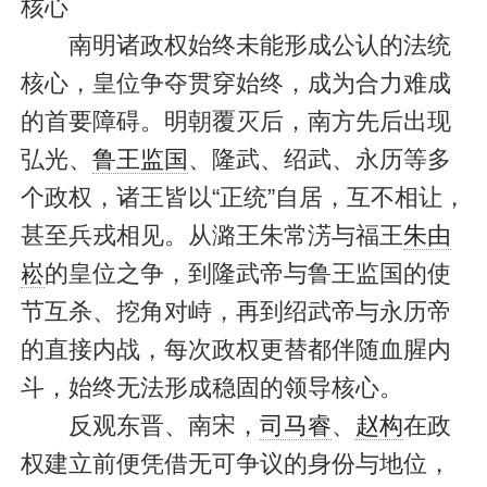
核心
南明诸政权始终未能形成公认的法统
核心，皇位争夺贯穿始终，成为合力难成
的首要障碍。明朝覆灭后，南方先后出现
弘光、
鲁王监国
、隆武、绍武、永历等多
个政权，诸王皆以“正统”自居，互不相让，
甚至兵戎相见。从潞王朱常淓与福王
朱由
崧
的皇位之争，到隆武帝与鲁王监国的使
节互杀、挖角对峙，再到绍武帝与永历帝
的直接内战，每次政权更替都伴随血腥内
斗，始终无法形成稳固的领导核心。
反观东晋、南宋，
司马睿
、
赵构
在政
权建立前便凭借无可争议的身份与地位，