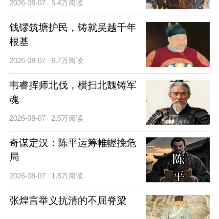
2026-08-07
5.4万阅读
钱镠筑塘护民，铸就吴越千年
根基
2026-08-07
6.7万阅读
韦睿挥师北伐，横扫北魏铸军
魂
2026-08-07
2.5万阅读
奇谋定汉：陈平运筹帷幄挽危
局
2026-08-07
1.8万阅读
张煌言举义抗清的不屈脊梁