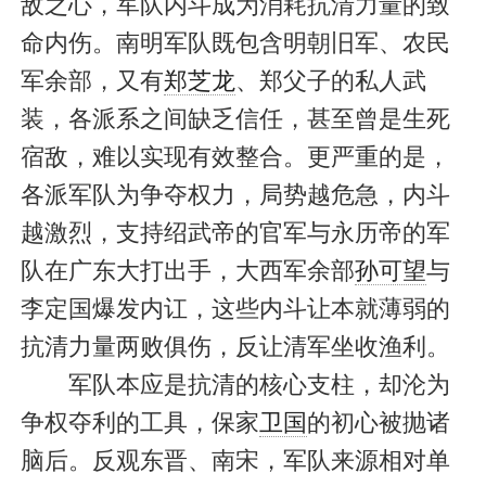
敌之心，军队内斗成为消耗抗清力量的致
命内伤。南明军队既包含明朝旧军、农民
军余部，又有
郑芝龙
、郑父子的私人武
装，各派系之间缺乏信任，甚至曾是生死
宿敌，难以实现有效整合。更严重的是，
各派军队为争夺权力，局势越危急，内斗
越激烈，支持绍武帝的官军与永历帝的军
队在广东大打出手，大西军余部
孙可望
与
李定国爆发内讧，这些内斗让本就薄弱的
抗清力量两败俱伤，反让清军坐收渔利。
军队本应是抗清的核心支柱，却沦为
争权夺利的工具，保家
卫国
的初心被抛诸
脑后。反观东晋、南宋，军队来源相对单