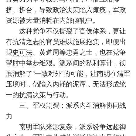
挤、拆台，导致政治决策陷入瘫痪，军政
资源被大量消耗在内部倾轧中。
这种党争不仅撕裂了官僚体系，更让
有抗清之志的官员难以施展抱负，即便出
现
史可法
、黄道周等忠勇之士，也在党争
掣肘中举步维艰。派系间的私利算计，彻
底消解了“一致对外”的可能，让南明在清军
压境时，仍陷入内耗的泥潭，无法形成统
一的抗清决策与行动。
三、军权割裂：派系内斗消解协同战
力
南明军队来源复杂，派系纷争远超御