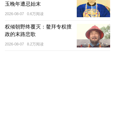
玉晚年遭忌始末
2026-08-07
0.6万阅读
权倾朝野终覆灭：鳌拜专权擅
政的末路悲歌
2026-08-07
8.2万阅读
萧绎藏书焚毁与文明的千古遗
殇
2026-08-06
2.0万阅读
隐忍破局，铁腕兴邦：宇文邕
励精图治与北齐的覆灭之路
2026-08-06
1.0万阅读