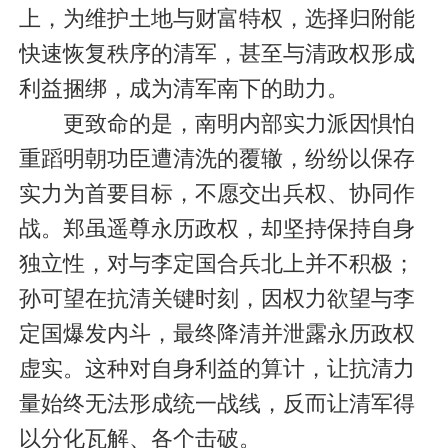
上，为维护土地与财富特权，选择归附能
快速恢复秩序的清军，甚至与清政权形成
利益捆绑，成为清军南下的助力。
更致命的是，南明内部实力派因惧怕
重蹈明朝功臣遭清洗的覆辙，纷纷以保存
实力为首要目标，不愿交出兵权、协同作
战。郑虽遥尊永历政权，却坚持保持自身
独立性，对与李定国合兵北上并不积极；
孙可望在抗清关键时刻，因权力欲望与李
定国爆发内斗，最终降清并泄露永历政权
虚实。这种对自身利益的算计，让抗清力
量始终无法形成统一战线，反而让清军得
以分化瓦解、各个击破。