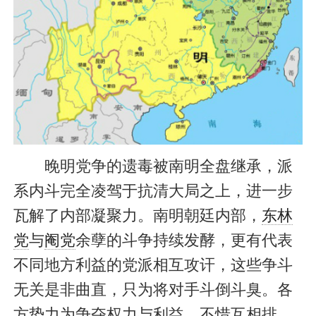
晚明党争的遗毒被南明全盘继承，派
系内斗完全凌驾于抗清大局之上，进一步
瓦解了内部凝聚力。南明朝廷内部，
东林
党
与
阉党
余孽的斗争持续发酵，更有代表
不同地方利益的党派相互攻讦，这些争斗
无关是非曲直，只为将对手斗倒斗臭。各
方势力为争夺权力与利益，不惜互相排