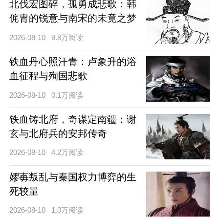
北伐宏图碎，孤勇成悲歌：韩
侂胄的锐意与南宋的未竟之梦
2026-08-10
9.8万阅读
铁血丹心照汗青：卢象升的浴
血征程与殉国悲歌
2026-08-10
0.1万阅读
铁血铸北府，奇谋定南疆：谢
玄与北府兵的安邦传奇
2026-08-10
4.2万阅读
嫪毐叛乱与秦国权力博弈的生
死较量
2026-08-10
1.0万阅读