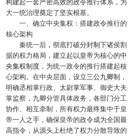
构建起一套严密高效的政令推行体系，为
大一统治理奠定了坚实根基。
一、确立中央集权：搭建政令推行的
核心架构
秦统一后，彻底打破
分封制
下诸侯割
据的权力格局，建立起以
皇帝
为核心的
中
央集权制度
，为统一政令的推行搭建起核
心架构。在中央层面，设立
三公九卿
制，
明确丞相掌行政、太尉掌军事、御史大夫
掌监察，九卿分管具体政务，各部门分工
协作、相互牵制，所有权力最终集中于皇
帝一人之手，确保皇帝的政令成为全国最
高指令，从源头上杜绝了权力分散导致的