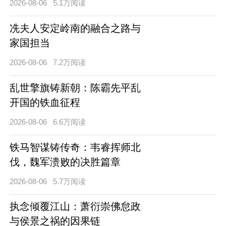
2026-08-06
5.1万阅读
冼夫人安定岭南的融合之路与
家国担当
2026-08-06
7.2万阅读
乱世擎旗铸新朝：陈霸先平乱
开国的铁血征程
2026-08-06
6.6万阅读
铁马智谋铸传奇：韦睿挥师北
伐，魏军溃败的决胜篇章
2026-08-06
5.7万阅读
执念倾覆江山：萧衍崇佛怠政
与侯景之祸的因果链