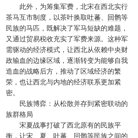
此外，为筹集军费，北宋在西北实行
茶马互市制度，以茶叶换取
吐蕃
、
回鹘
等
民族的马匹，既解决了军马短缺的难题，
又通过贸易税收充实了军费来源。这种军
需驱动的经济模式，让西北从依赖中央财
政输血的边缘区域，逐渐转变为能够自我
造血的战略后方，推动了区域经济的繁
荣，也让西北与内地的经济联系更加紧
密。
民族博弈：从松散并存到紧密联动的
族群格局
宋夏战事打破了西北原有的民族平
衡，让宋、夏、吐蕃、回鹘等民族之间的