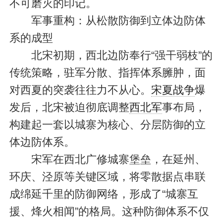
不可磨灭的印记。
军事重构：从松散防御到立体边防体
系的成型
北宋初期，西北边防奉行“强干弱枝”的
传统策略，驻军分散、指挥体系臃肿，面
对西夏的突袭往往力不从心。
宋夏战争
爆
发后，北宋被迫彻底调整
西北军
事布局，
构建起一套以城寨为核心、分层防御的立
体边防体系。
宋军在西北广修城寨堡垒，在延州、
环庆、泾原等关键区域，将零散据点串联
成绵延千里的防御网络，形成了“城寨互
援、烽火相闻”的格局。这种防御体系不仅