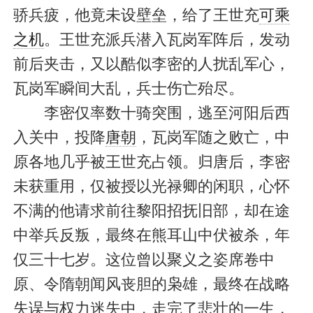
骄兵疲，他竟未设壁垒，给了王世充
可乘
之机
。王世充派兵潜入瓦岗军阵后，发动
前后夹击，又以酷似李密的人扰乱军心，
瓦岗军瞬间大乱，兵士伤亡殆尽。
李密仅率数十骑突围，逃至河阳后西
入关中，投降
唐朝
，瓦岗军随之败亡，中
原各地几乎被王世充占领。归唐后，李密
未获重用，仅被授以光禄卿的闲职，心怀
不满的他请求前往黎阳招抚旧部，却在途
中举兵反叛，最终在熊耳山中伏被杀，年
仅三十七岁。这位曾以聚义之姿席卷中
原、令隋朝闻风丧胆的枭雄，最终在战略
失误与权力迷失中，走完了悲壮的一生，