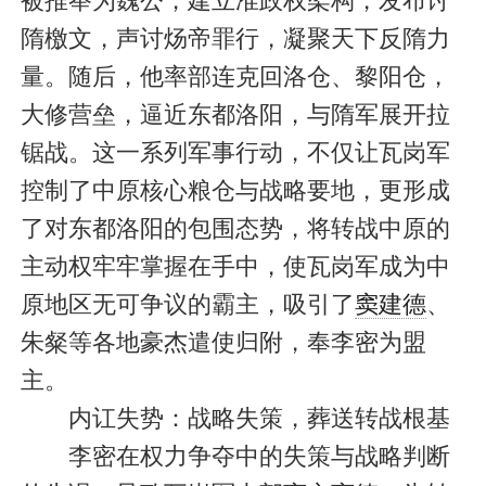
被推举为魏公，建立准政权架构，发布讨
隋檄文，声讨炀帝罪行，凝聚天下反隋力
量。随后，他率部连克回洛仓、黎阳仓，
大修营垒，逼近东都洛阳，与隋军展开拉
锯战。这一系列军事行动，不仅让瓦岗军
控制了中原核心粮仓与战略要地，更形成
了对东都洛阳的包围态势，将转战中原的
主动权牢牢掌握在手中，使瓦岗军成为中
原地区无可争议的霸主，吸引了
窦建德
、
朱粲等各地豪杰遣使归附，奉李密为盟
主。
内讧失势：战略失策，葬送转战根基
李密在权力争夺中的失策与战略判断