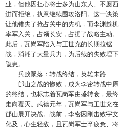
业，但他因担心将士多为山东人、不愿西
进而拒绝，执意继续围攻洛阳。这一决策
让他错失了抢占关中的先机，而
李渊
趁机
率军入关，占领长安，占据了战略主动。
此后，瓦岗军陷入与
王世充
的长期拉锯
战，消耗了大量兵力，为后续的失败埋下
隐患。
兵败陨落：转战终结，英雄末路
邙山之战
的惨败，成为李密转战中原
的终结，也标志着瓦岗军由盛转衰，最终
走向覆灭。武德元年，瓦岗军与王世充在
邙山展开决战。战前，李密因刚击败
宇文
化及
，心生轻敌，且瓦岗军士卒疲惫、将