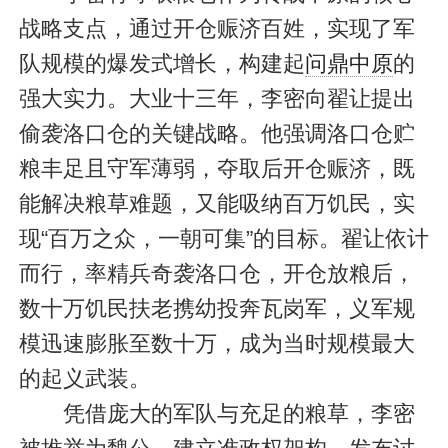
战略支点，通过开仓赈济百姓，实现了军
队规模的爆发式增长，构建起
问鼎中原
的
强大实力。大业十三年，李密向翟让提出
偷袭洛口仓的关键战略。他强调洛口仓贮
粮丰足且守军薄弱，夺取后开仓赈济，既
能解决粮草难题，又能吸纳百万饥民，实
现“百万之众，一朝可集”的目标。翟让依计
而行，率精兵奇袭洛口仓，开仓放粮后，
数十万饥民扶老携幼投奔瓦岗军，义军规
模迅速膨胀至数十万，成为当时规模最大
的起义武装。
凭借庞大的军队与充足的粮草，李密