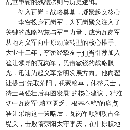
乱世争霸的残酷法则与历史逻辑。
初入瓦岗：战略奠基，凝聚起义核心
李密投身瓦岗军，为瓦岗聚义注入了
关键的战略智慧与军事力量，成为瓦岗军
从地方义军向中原劲旅转型的核心推手。
大业十二年，李密经挚友
王伯当
引荐加入
翟让领导的瓦岗军，凭借敏锐的战略眼
光，迅速为起义军指明发展方向。他向翟
让提出“先取荥阳，积聚粮草，休整兵士，
待士马强壮后再图发展”的核心建议，精准
切中瓦岗军“粮草匮乏、根基不稳”的痛点。
翟让采纳这一策略后，瓦岗军顺利攻占金
堤关，击败隋荥阳太守李庆，在中原腹地