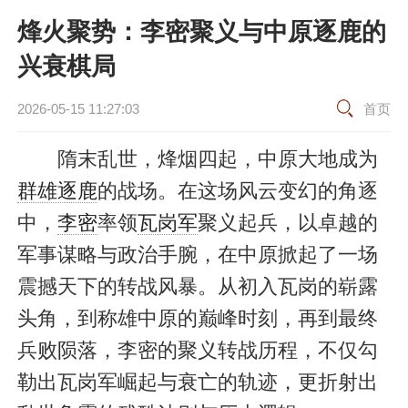
烽火聚势：李密聚义与中原逐鹿的
兴衰棋局
2026-05-15 11:27:03
首页
隋末乱世，烽烟四起，中原大地成为
群雄逐鹿
的战场。在这场风云变幻的角逐
中，
李密
率领
瓦岗军
聚义起兵，以卓越的
军事谋略与政治手腕，在中原掀起了一场
震撼天下的转战风暴。从初入瓦岗的崭露
头角，到称雄中原的巅峰时刻，再到最终
兵败陨落，李密的聚义转战历程，不仅勾
勒出瓦岗军崛起与衰亡的轨迹，更折射出