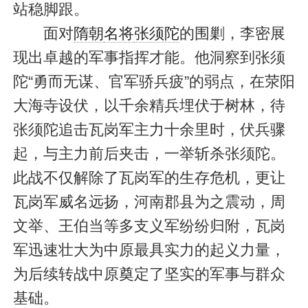
站稳脚跟。
面对
隋朝
名将
张须陀
的围剿，李密展
现出卓越的军事指挥才能。他洞察到张须
陀“勇而无谋、官军骄兵疲”的弱点，在荥阳
大海寺设伏，以千余精兵埋伏于树林，待
张须陀追击瓦岗军主力十余里时，伏兵骤
起，与主力前后夹击，一举斩杀张须陀。
此战不仅解除了瓦岗军的生存危机，更让
瓦岗军威名远扬，河南郡县为之震动，周
文举、王伯当等多支义军纷纷归附，瓦岗
军迅速壮大为中原最具实力的起义力量，
为后续转战中原奠定了坚实的军事与群众
基础。