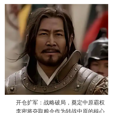
开仓扩军：战略破局，奠定中原霸权
李密将夺取粮仓作为转战中原的核心