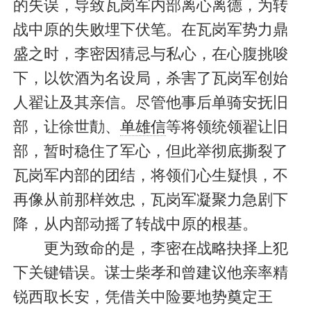
的失误，导致瓦岗军内部离心离德，为转
战中原的失败埋下伏笔。在瓦岗军势力鼎
盛之时，李密因猜忌与私心，在心腹挑唆
下，以饮酒为名设局，杀害了瓦岗军创始
人翟让及其亲信。尽管他事后单骑安抚旧
部，让徐世勣、
单雄信
等将领统领翟让旧
部，暂时稳住了军心，但此举彻底撕裂了
瓦岗军内部的团结，将领们心生疑惧，不
再像从前那样效忠，瓦岗军凝聚力急剧下
降，从内部动摇了转战中原的根基。
更为致命的是，李密在战略抉择上犯
下关键错误。谋士柴孝和曾建议他亲率精
锐西取长安，凭借关中险要地势奠定王