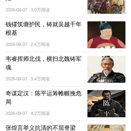
2026-08-07
3.0万阅读
钱镠筑塘护民，铸就吴越千年
根基
2026-08-07
2.4万阅读
韦睿挥师北伐，横扫北魏铸军
魂
2026-08-07
9.4万阅读
奇谋定汉：陈平运筹帷幄挽危
局
2026-08-07
4.2万阅读
张煌言举义抗清的不屈脊梁