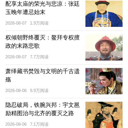
配享太庙的荣光与悲凉：张廷
玉晚年遭忌始末
2026-08-07
1.9万阅读
权倾朝野终覆灭：鳌拜专权擅
政的末路悲歌
2026-08-07
7.7万阅读
萧绎藏书焚毁与文明的千古遗
殇
2026-08-06
9.9万阅读
隐忍破局，铁腕兴邦：宇文邕
励精图治与北齐的覆灭之路
2026-08-06
7.1万阅读