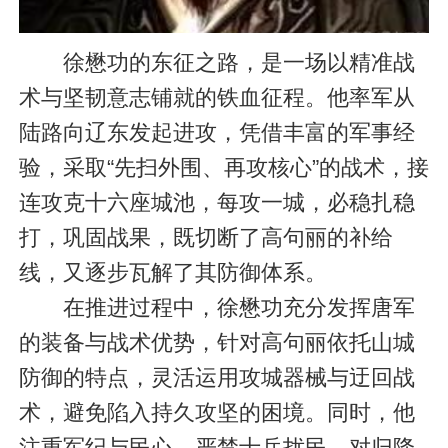
徐懋功的东征之路，是一场以精准战
术与坚韧意志铺就的铁血征程。他率军从
陆路向辽东发起进攻，凭借丰富的军事经
验，采取“先扫外围、再攻核心”的战术，接
连攻克十六座城池，每攻一城，必稳扎稳
打，巩固战果，既切断了高句丽的补给
线，又逐步瓦解了其防御体系。
在推进过程中，徐懋功充分发挥唐军
的装备与战术优势，针对高句丽依托山城
防御的特点，灵活运用攻城器械与迂回战
术，避免陷入持久攻坚的困境。同时，他
注重军纪与民心，严禁士兵扰民，对归降