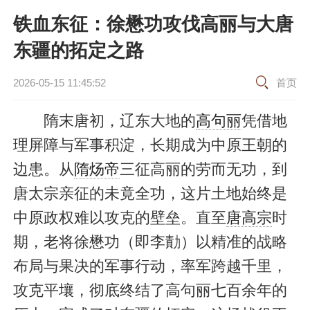
铁血东征：徐懋功攻伐高丽与大唐
东疆的拓定之路
2026-05-15 11:45:52
首页
隋末唐初，辽东大地的
高句丽
凭借地
理屏障与军事积淀，长期成为中原王朝的
边患。从
隋炀帝
三征高丽的劳而无功，到
唐太宗亲征的未竟全功，这片土地始终是
中原政权难以攻克的壁垒。直至
唐高宗
时
期，老将徐懋功（即李勣）以精准的战略
布局与果决的军事行动，率军跨越千里，
攻克平壤，彻底终结了高句丽七百余年的