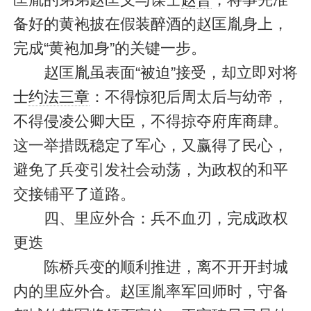
备好的黄袍披在假装醉酒的赵匡胤身上，
完成“黄袍加身”的关键一步。
赵匡胤虽表面“被迫”接受，却立即对将
士
约法三章
：不得惊犯后周太后与幼帝，
不得侵凌公卿大臣，不得掠夺府库商肆。
这一举措既稳定了军心，又赢得了民心，
避免了兵变引发社会动荡，为政权的和平
交接铺平了道路。
四、里应外合：兵不血刃，完成政权
更迭
陈桥兵变的顺利推进，离不开开封城
内的里应外合。赵匡胤率军回师时，守备