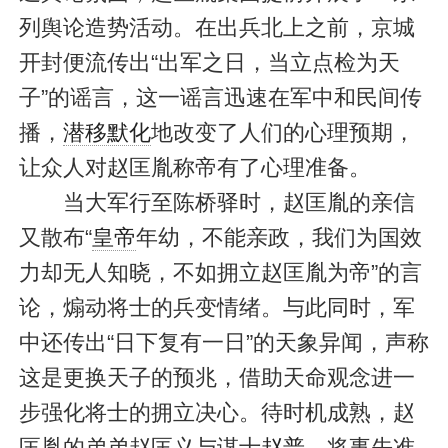
列舆论造势活动。在出兵北上之前，京城
开封便流传出“出军之日，当立点检为天
子”的谣言，这一谣言迅速在军中和民间传
播，
潜移默化
地改变了人们的心理预期，
让众人对赵匡胤称帝有了心理准备。
当大军行至陈桥驿时，赵匡胤的亲信
又散布“
皇帝
年幼，不能亲政，我们为国效
力却无人知晓，不如拥立赵匡胤为帝”的言
论，煽动将士的兵变情绪。与此同时，军
中还传出“日下复有一日”的天象异闻，声称
这是更换天子的预兆，借助天命观念进一
步强化将士的拥立决心。待时机成熟，赵
匡胤的弟弟赵匡义与谋士
赵普
，将事先准