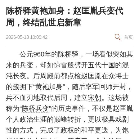
陈桥驿黄袍加身：赵匡胤兵变代
周，终结乱世启新章
2026-05-18 10:09:42
首页
公元960年的陈桥驿，一场看似突如其
来的兵变，却如惊雷般劈开
五代十国
的混
沌长夜。
后周
殿前都点检
赵匡胤
在众将士
的簇拥下“黄袍加身”，随后率军回师开封，
兵不血刃地取代后周，建立
宋朝
。这场被
称为“
陈桥兵变
”的历史事件，不仅是赵匡胤
个人政治生涯的巅峰转折，更以极具戏剧
性的方式，完成了政权的和平更迭，为饱