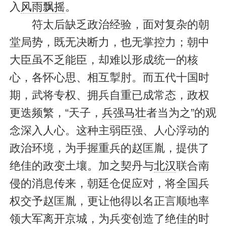
入
风雨飘摇
。
符太后缺乏政治经验，面对复杂的朝
堂局势，既无决断力，也无掌控力；朝中
大臣虽不乏能臣，却难以形成统一的核
心，各怀心思、相互掣肘。而五代十国时
期，武将专权、拥兵自重已成常态，政权
更迭频繁，“天子，
兵强马壮
者当为之”的观
念深入人心。这种主弱臣强、人心浮动的
政治环境，为手握重兵的赵匡胤，提供了
绝佳的政变土壤。加之契丹与
北汉
联合南
侵的消息传来，朝廷仓促应对，将全国兵
权交予赵匡胤，更让他得以名正言顺地率
领大军离开京城，为兵变创造了绝佳的时