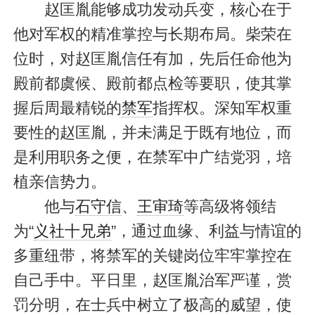
赵匡胤能够成功发动兵变，核心在于
他对军权的精准掌控与长期布局。柴荣在
位时，对赵匡胤信任有加，先后任命他为
殿前都虞候、殿前都点检等要职，使其掌
握后周最精锐的
禁军
指挥权。深知军权重
要性的赵匡胤，并未满足于既有地位，而
是利用职务之便，在禁军中广结党羽，培
植亲信势力。
他与
石守信
、
王审琦
等高级将领结
为“
义社十兄弟
”，通过血缘、利益与情谊的
多重纽带，将禁军的关键岗位牢牢掌控在
自己手中。平日里，赵匡胤治军严谨，赏
罚分明，在士兵中树立了极高的威望，使