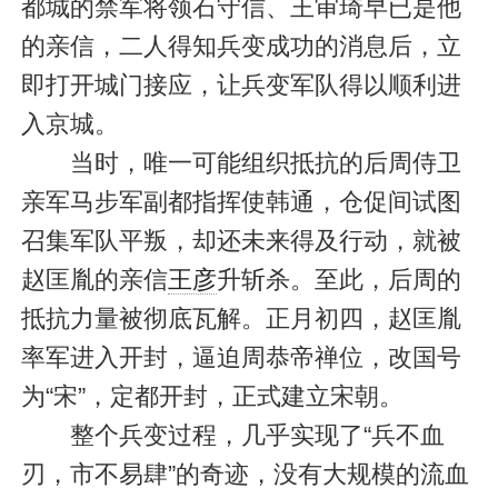
都城的禁军将领石守信、王审琦早已是他
的亲信，二人得知兵变成功的消息后，立
即打开城门接应，让兵变军队得以顺利进
入京城。
当时，唯一可能组织抵抗的后周侍卫
亲军马步军副都指挥使韩通，仓促间试图
召集军队平叛，却还未来得及行动，就被
赵匡胤的亲信
王彦
升斩杀。至此，后周的
抵抗力量被彻底瓦解。正月初四，赵匡胤
率军进入开封，逼迫周恭帝禅位，改国号
为“宋”，定都开封，正式建立宋朝。
整个兵变过程，几乎实现了“兵不血
刃，市不易肆”的奇迹，没有大规模的流血