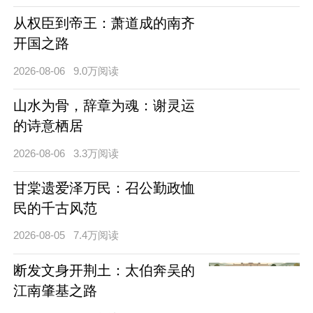
从权臣到帝王：萧道成的南齐
开国之路
2026-08-06
9.0万阅读
山水为骨，辞章为魂：谢灵运
的诗意栖居
2026-08-06
3.3万阅读
甘棠遗爱泽万民：召公勤政恤
民的千古风范
2026-08-05
7.4万阅读
断发文身开荆土：太伯奔吴的
江南肇基之路