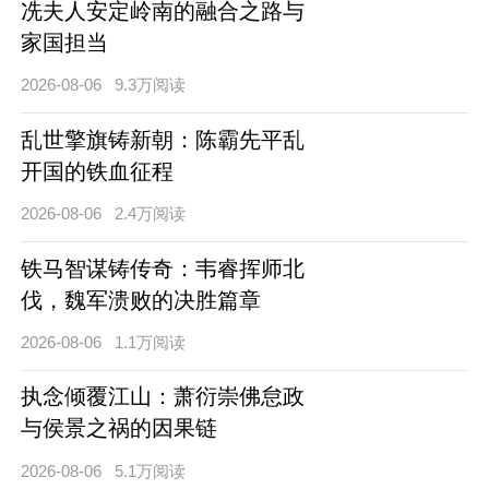
冼夫人安定岭南的融合之路与
家国担当
2026-08-06
9.3万阅读
乱世擎旗铸新朝：陈霸先平乱
开国的铁血征程
2026-08-06
2.4万阅读
铁马智谋铸传奇：韦睿挥师北
伐，魏军溃败的决胜篇章
2026-08-06
1.1万阅读
执念倾覆江山：萧衍崇佛怠政
与侯景之祸的因果链
2026-08-06
5.1万阅读