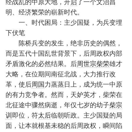
经战乱的中原大地，开
启
了一个文治昌
明、经济繁荣的崭新时代。
一、时代困局：主少国疑，为兵变埋
下伏笔
陈桥兵变的发生，绝非历史的偶然，
而是五代十国乱世背景下，后周政权内部
矛盾激化的必然结果。后
周世宗
柴荣
雄才
大略，在位期间南征北战，大力推行改
革，使后
周国
力蒸蒸日上，成为统一中原
的有力竞争者。然而，天妒英才，柴荣在
北征途中骤然病逝，年仅七岁的幼子
柴宗
训
即位，符
太后
临朝听政。主少国疑的局
面，让本就根基未稳的后周政权，瞬间陷