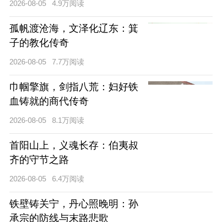
2026-08-05
4.9万阅读
孤帆渡沧海，文泽化辽东：箕
子的教化传奇
2026-08-05
7.7万阅读
巾帼擎旗，剑指八荒：妇好铁
血铸就的商代传奇
2026-08-05
8.1万阅读
首阳山上，义魂长存：伯夷叔
齐的守节之路
2026-08-05
6.4万阅读
铁壁铸关宁，丹心照晚明：孙
承宗的防线与末路悲歌