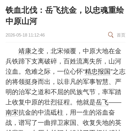
铁血北伐：岳飞抗金，以忠魂重绘
中原山河
2026-05-18 11:12:46
首页
靖康
之变，北宋倾覆，中原大地在金
兵铁蹄下支离破碎，百姓流离失所，山河
泣血。危难之际，一位心怀“
精忠报国
”之志
的将领挺身而出，以非凡的军事智慧、严
明的治军之道和不屈的民族气节，率军踏
上收复中原的壮烈征程。他就是
岳飞
——
南宋
抗金的中流砥柱，用一生的浴血奋
战，谱写了一曲捍卫家国、收复失地的英