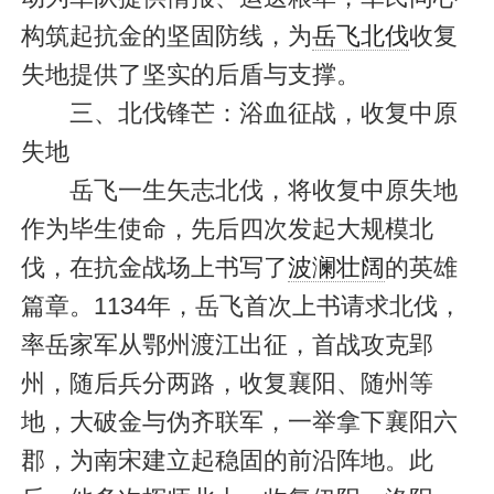
构筑起抗金的坚固防线，为
岳飞北伐
收复
失地提供了坚实的后盾与支撑。
三、北伐锋芒：浴血征战，收复中原
失地
岳飞一生矢志北伐，将收复中原失地
作为毕生使命，先后四次发起大规模北
伐，在抗金战场上书写了
波澜壮阔
的英雄
篇章。1134年，岳飞首次上书请求北伐，
率岳家军从鄂州渡江出征，首战攻克郢
州，随后兵分两路，收复襄阳、随州等
地，大破金与伪齐联军，一举拿下襄阳六
郡，为南宋建立起稳固的前沿阵地。此