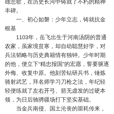
雄悲歌，在历史长河中铸就了不朽的精神
丰碑。
一、初心如磐：少年立志，铸就抗金
根基
1103年，岳飞出生于河南汤阴的普通
农家
，虽家境贫寒，却自幼聪慧好学，对
兵法韬略与历史典籍情有独钟。少年时期
的他，便立下“精忠报国”的宏愿，誓要驱逐
外侮、收复中原。他刻苦钻研兵书，锤炼
骑射武艺，拜名师学习刀枪之法，年纪轻
轻便练就了
左右开弓
、箭无虚发的过硬本
领，为日后驰骋疆场打下坚实基础。
当金兵南侵、国土沦丧的噩耗传来，