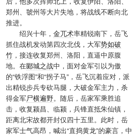
后，他多次挥师北上，收复伊阳、洛阳、
郑州、虢州等大片失地，将战线不断向北
推进。
绍兴十年，
金兀术
率精锐南下，岳飞
抓住战机发动第四次北伐，大军
势如破
竹
，接连收复郑州、洛阳，直逼中原腹
地。在
郾城之战
中，面对金军引以为傲
的“铁浮图”和“拐子马”，岳飞沉着应对，派
出精锐步兵专砍马腿，大破金军主力，杀
得金军
尸横遍野
。随后，岳家军乘胜追
击，收复颍昌、临颍，兵锋直抵朱仙镇，
距离北宋故都开封仅四十五里。此时，岳
家军士气高昂，喊出“直捣黄龙”的豪言，中