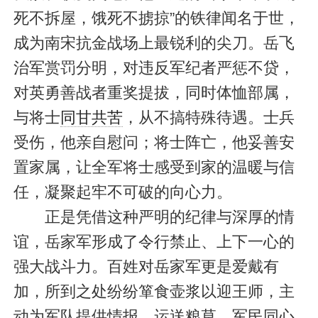
死不拆屋，饿死不掳掠”的铁律闻名于世，
成为南宋抗金战场上最锐利的尖刀。岳飞
治军赏罚分明，对违反军纪者严惩不贷，
对英勇善战者重奖提拔，同时体恤部属，
与将士
同甘共苦
，从不搞特殊待遇。士兵
受伤，他亲自慰问；将士阵亡，他妥善安
置家属，让全军将士感受到家的温暖与信
任，凝聚起牢不可破的向心力。
正是凭借这种严明的纪律与深厚的情
谊，岳家军形成了令行禁止、上下一心的
强大战斗力。百姓对岳家军更是爱戴有
加，所到之处纷纷箪食壶浆以迎王师，主
动为军队提供情报、运送粮草，军民同心