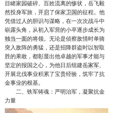
目睹家园破碎、百姓流离的惨状，岳飞毅
然投身军旅，开
启
了保家
卫国
的征程。他
凭借过人的胆识与谋略，在一次次战斗中
崭露头角，从初入军营的小卒逐步成长为
独当一面
的将领。无论是侦察敌情时单骑
突入敌阵的勇猛，还是招降群盗时以智取
胜的果敢，都彰显出他卓越的军事才能与
坚定的报国之心，为他日后组建
岳家军
、
开展北伐事业积累了宝贵经验，筑牢了抗
金事业的根基。
二、铁军铸魂：严明治军，凝聚抗金
力量