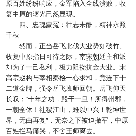
原百姓纷纷响应，金军陷入全线溃败，收
复中原的曙光已然显现。
四、忠魂蒙冤：壮志未酬，精神永照
千秋
然而，正当岳飞北伐大业势如破竹、
收复中原指日可待之际，南
宋朝
廷主和派
却为了一己私利，极力阻挠抗金大业。
宋
高宗
赵构
与宰相
秦桧
一心求和，竟连下十
二道金牌，强令岳飞班师回朝。岳飞仰天
长叹：“十年之功，毁于一旦！所得州郡，
一朝全休！社稷江山，难以中兴！乾坤世
界，无由再复”，无奈之下被迫撤军，中原
百姓拦马痛哭，不舍王师离去。