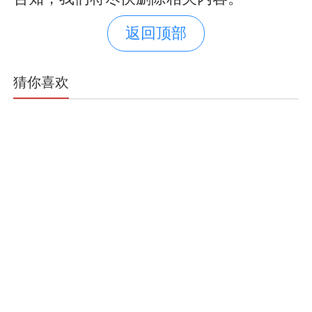
返回顶部
猜你喜欢
萧绎藏书焚毁与文明的千古遗
殇
2026-08-06
2.3万阅读
隐忍破局，铁腕兴邦：宇文邕
励精图治与北齐的覆灭之路
2026-08-06
3.8万阅读
六条定乾坤：苏绰新政与西魏
的破局重生