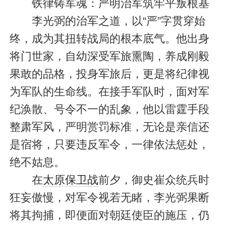
铁律铸军魂：严明治军筑牢平叛根基
李光弼的治军之道，以“严”字贯穿始
终，成为其扭转战局的根本底气。他出身
将门世家，自幼深受军旅熏陶，养成刚毅
果敢的品格，投身军旅后，更是将纪律视
为军队的生命线。在接手军队时，面对军
纪涣散、号令不一的乱象，他以雷霆手段
整肃军风，严明赏罚标准，无论是亲信还
是宿将，只要违反军令，一律依法惩处，
绝不姑息。
在
太原保卫战
前夕，御史崔众统兵时
狂妄傲慢，对军令视若无睹，李光弼果断
将其拘捕，即便面对朝廷使臣的施压，仍