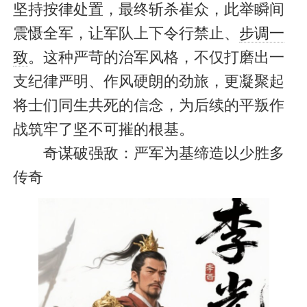
坚持按律处置，最终斩杀崔众，此举瞬间
震慑全军，让军队上下令行禁止、
步调一
致
。这种严苛的治军风格，不仅打磨出一
支纪律严明、作风硬朗的劲旅，更凝聚起
将士们同生共死的信念，为后续的平叛作
战筑牢了坚不可摧的根基。
奇谋破强敌：严军为基缔造以少胜多
传奇