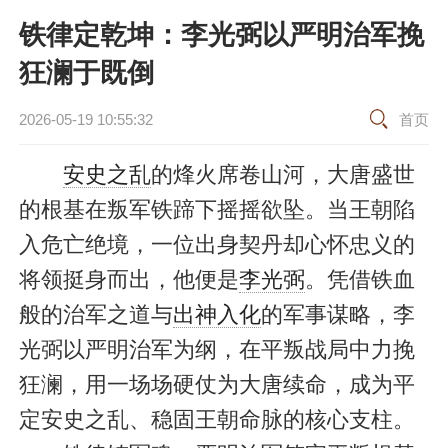
铁律定乾坤：李光弼以严明治军挽
狂澜于既倒
2026-05-19 10:55:32
首页
安史之乱
的烽火席卷山河，大唐盛世
的根基在叛军铁蹄下摇摇欲坠。当王朝陷
入危亡绝境，一位出身契丹却心怀忠义的
将领挺身而出，他便是
李光弼
。凭借铁血
般的治军之道与
出神入化
的军事谋略，李
光弼以严明治军为纲，在平叛战局中力挽
狂澜，用一场场硬仗为大唐续命，成为平
定安史之乱、稳固王朝命脉的核心支柱。