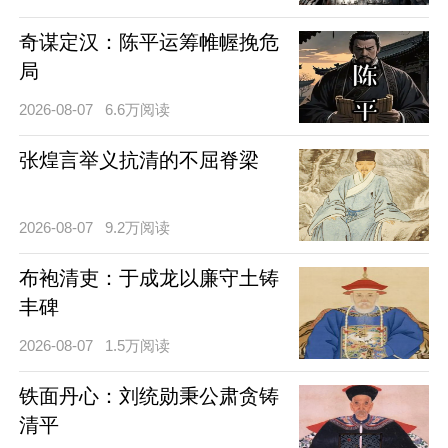
奇谋定汉：陈平运筹帷幄挽危
局
2026-08-07
6.6万阅读
张煌言举义抗清的不屈脊梁
2026-08-07
9.2万阅读
布袍清吏：于成龙以廉守土铸
丰碑
2026-08-07
1.5万阅读
铁面丹心：刘统勋秉公肃贪铸
清平