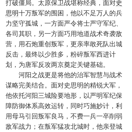
打破僵局。太原保卫战堪称经典，面对
史
思明
十万叛军的围困，他以不足万人的兵
力坚守孤城，一方面严令将士严守军纪、
各司其职，另一方面巧用地道战术奇袭敌
营，用石炮重创叛军，更亲率敢死队出城
反击，最终以少胜多，粉碎叛军西进计
划，为唐军反攻两京奠定关键基础。
河阳之战更是将他的治军智慧与战术
谋略完美结合。面对史思明的精锐大军，
他依托河阳三城险要地形，以严明军纪保
障防御体系高效运转，同时巧施妙计，利
用母马引回叛军良马，不费一兵一卒削弱
敌军战力；在叛军猛攻北城时，他亲登城