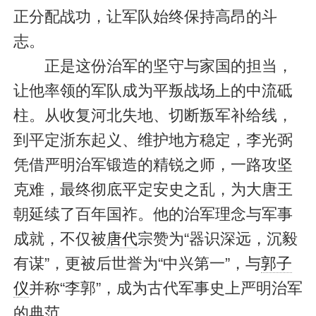
正分配战功，让军队始终保持高昂的斗
志。
正是这份治军的坚守与家国的担当，
让他率领的军队成为平叛战场上的中流砥
柱。从收复河北失地、切断叛军补给线，
到平定浙东起义、维护地方稳定，李光弼
凭借严明治军锻造的精锐之师，一路攻坚
克难，最终彻底平定安史之乱，为大唐王
朝延续了百年国祚。他的治军理念与军事
成就，不仅被
唐代
宗赞为“器识深远，沉毅
有谋”，更被后世誉为“中兴第一”，与
郭子
仪
并称“李郭”，成为古代军事史上严明治军
的典范。