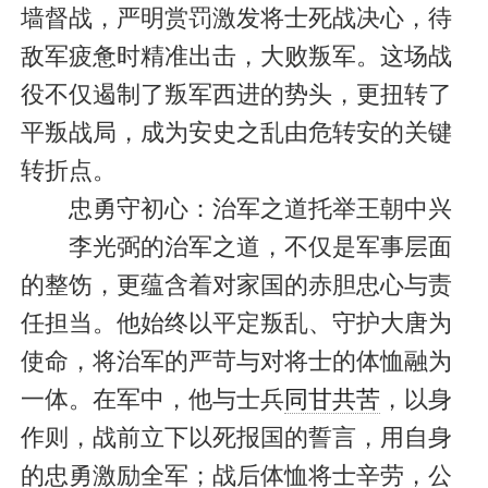
墙督战，严明赏罚激发将士死战决心，待
敌军疲惫时精准出击，大败叛军。这场战
役不仅遏制了叛军西进的势头，更扭转了
平叛战局，成为安史之乱由危转安的关键
转折点。
忠勇守初心：治军之道托举王朝中兴
李光弼的治军之道，不仅是军事层面
的整饬，更蕴含着对家国的赤胆忠心与责
任担当。他始终以平定叛乱、守护大唐为
使命，将治军的严苛与对将士的体恤融为
一体。在军中，他与士兵
同甘共苦
，以身
作则，战前立下以死报国的誓言，用自身
的忠勇激励全军；战后体恤将士辛劳，公