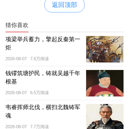
返回顶部
猜你喜欢
项梁举兵蓄力，擎起反秦第一
炬
2026-08-07
7.6万阅读
钱镠筑塘护民，铸就吴越千年
根基
2026-08-07
6.5万阅读
韦睿挥师北伐，横扫北魏铸军
魂
2026-08-07
7.7万阅读