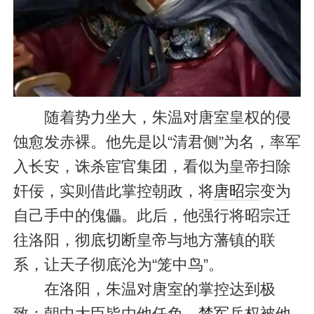
随着势力坐大，朱温对唐室皇权的侵
蚀愈发赤裸。他先是以“清君侧”为名，率军
入长安，诛杀宦官集团，看似为皇帝扫除
奸佞，实则借此掌控朝政，将
唐昭宗
变为
自己手中的傀儡。此后，他强行将昭宗迁
往洛阳，彻底切断皇帝与地方藩镇的联
系，让天子彻底沦为“笼中鸟”。
在洛阳，朱温对唐室的掌控达到极
致：朝中大臣皆由他任免，
禁军
兵权被他