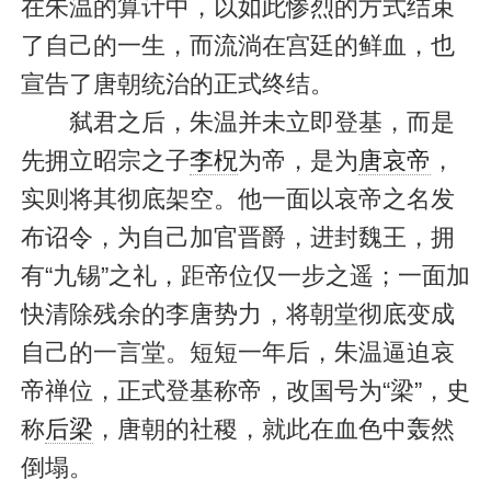
在朱温的算计中，以如此惨烈的方式结束
了自己的一生，而流淌在宫廷的鲜血，也
宣告了唐朝统治的正式终结。
弑君之后，朱温并未立即登基，而是
先拥立昭宗之子
李柷
为帝，是为
唐哀帝
，
实则将其彻底架空。他一面以哀帝之名发
布诏令，为自己加官晋爵，进封魏王，拥
有“九锡”之礼，距帝位仅一步之遥；一面加
快清除残余的李唐势力，将朝堂彻底变成
自己的一言堂。短短一年后，朱温逼迫哀
帝禅位，正式登基称帝，改国号为“梁”，史
称
后梁
，唐朝的社稷，就此在血色中轰然
倒塌。