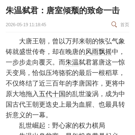
朱温弑君：唐室倾颓的致命一击
2026-05-19 11:18:45
首页
大唐王朝，曾以万邦来朝的恢弘气象
铸就盛世传奇，却在晚唐的
风雨飘摇
中，
一步步走向覆灭。而
朱温
弑君篡唐这一惊
天变局，恰似压垮骆驼的最后一根稻草，
不仅终结了近三百年的李唐国祚，更将中
原大地拖入
五代十国
的乱世漩涡，成为中
国古代王朝更迭史上最为血腥、也最具转
折意义的一幕。
乱世崛起：野心家的权力棋局