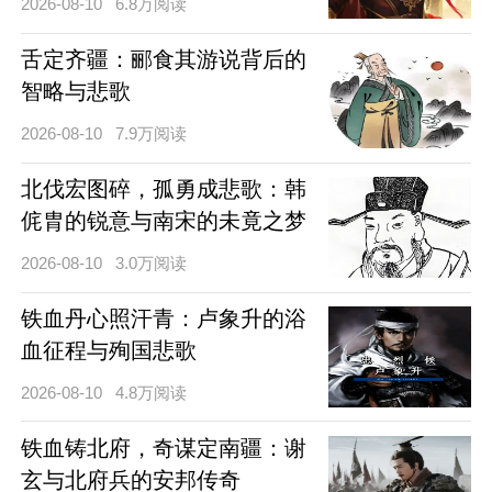
2026-08-10
6.8万阅读
舌定齐疆：郦食其游说背后的
智略与悲歌
2026-08-10
7.9万阅读
北伐宏图碎，孤勇成悲歌：韩
侂胄的锐意与南宋的未竟之梦
2026-08-10
3.0万阅读
铁血丹心照汗青：卢象升的浴
血征程与殉国悲歌
2026-08-10
4.8万阅读
铁血铸北府，奇谋定南疆：谢
玄与北府兵的安邦传奇