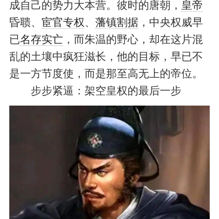
成自己的势力大本营。彼时的唐朝，
皇帝
昏聩、
宦官专权
、
藩镇割据
，中央权威早
已
名存实亡
，而朱温的野心，却在这片混
乱的土壤中疯狂滋长，他的目标，早已不
是一方节度使，而是那至高无上的帝位。
步步紧逼：架空皇权的最后一步