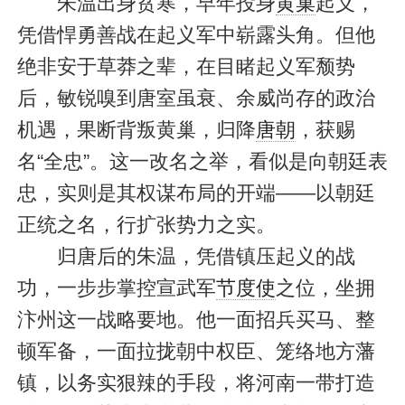
朱温出身贫寒，早年投身
黄巢
起义，
凭借悍勇善战在起义军中崭露头角。但他
绝非安于草莽之辈，在目睹起义军颓势
后，敏锐嗅到唐室虽衰、余威尚存的政治
机遇，果断背叛黄巢，归降
唐朝
，获赐
名“全忠”。这一改名之举，看似是向朝廷表
忠，实则是其权谋布局的开端——以朝廷
正统之名，行扩张势力之实。
归唐后的朱温，凭借镇压起义的战
功，一步步掌控宣武军
节度使
之位，坐拥
汴州这一战略要地。他一面招兵买马、整
顿军备，一面拉拢朝中权臣、笼络地方藩
镇，以务实狠辣的手段，将河南一带打造