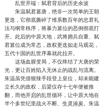
乱世开端：弑君背后的历史余波
朱温弑君篡唐，绝非一次简单的王朝
更迭，它彻底撕碎了维系数百年的忠君礼
法与纲常秩序，将暴力篡位的恶例彻底打
开。此后的中原大地，武将拥兵自重、弑
君篡位成为常态，政权更迭如走马观花，
五代十国的乱世序幕就此拉开。
这场血腥变局，不仅终结了大唐的荣
光，更让百姓陷入无休止的战乱与流离。
朱温虽凭借狠辣手段登上皇位，却未能建
立长久的政权，后梁仅存十七年便被推
翻，而他开
启
的乱世循环，让中原大地在
半个多世纪里战火不断、
生灵涂炭
。朱温