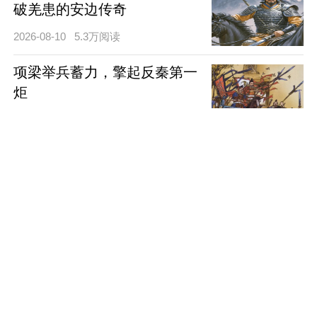
破羌患的安边传奇
2026-08-10
5.3万阅读
项梁举兵蓄力，擎起反秦第一
炬
2026-08-07
6.6万阅读
钱镠筑塘护民，铸就吴越千年
根基
2026-08-07
1.9万阅读
韦睿挥师北伐，横扫北魏铸军
魂
2026-08-07
2.5万阅读