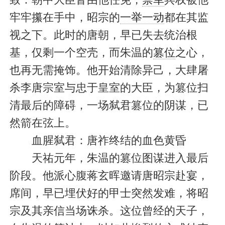
牢牢攥在手中，昭宗的
一举一动
都在其监
视之下。此时的唐朝，早已失去统治根
基，仅剩一个空壳，而朱温的
篡位
之心，
也再无需掩饰。他开始清除异己，大肆屠
杀李唐宗室与忠于皇室的大臣，为篡位扫
清最后的障碍，一场弑君篡位的阴谋，已
然箭在弦上。
血腥弑君：唐祚终结的血色黄昏
天祐元年，朱温的篡位图谋进入最后
阶段。他派心腹蒋玄晖邀请唐昭宗赴宴，
席间，早已埋伏好的甲士突然发难，将昭
宗及其亲信当场诛杀。这位曾经的天子，