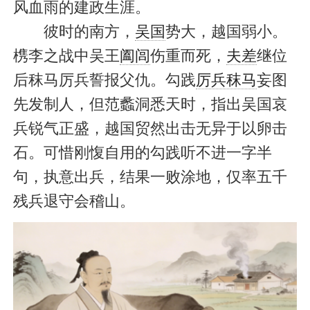
风血雨的建政生涯。
彼时的南方，
吴国
势大，越国弱小。
槜李之战中吴王
阖闾
伤重而死，
夫差
继位
后秣马厉兵誓报父仇。勾践
厉兵秣马
妄图
先发制人，但范蠡洞悉天时，指出吴国哀
兵锐气正盛，越国贸然出击无异于以卵击
石。可惜刚愎自用的勾践听不进一字半
句，执意出兵，结果一败涂地，仅率五千
残兵退守会稽山。