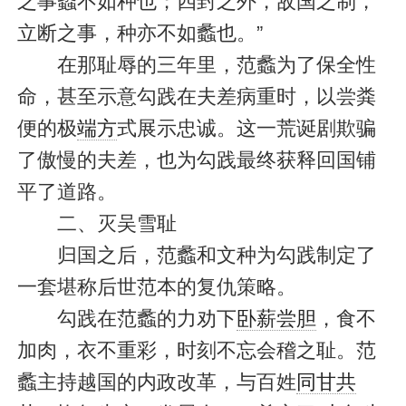
之事蠡不如种也；四封之外，敌国之制，
立断之事，种亦不如蠡也。”
在那耻辱的三年里，范蠡为了保全性
命，甚至示意勾践在夫差病重时，以尝粪
便的极
端方
式展示忠诚。这一荒诞剧欺骗
了傲慢的夫差，也为勾践最终获释回国铺
平了道路。
二、灭吴雪耻
归国之后，范蠡和文种为勾践制定了
一套堪称后世范本的复仇策略。
勾践在范蠡的力劝下
卧薪尝胆
，食不
加肉，衣不重彩，时刻不忘会稽之耻。范
蠡主持越国的内政改革，与百姓
同甘共