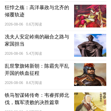
狂悖之殇：高洋暴政与北齐的
倾覆轨迹
2026-08-06
0.6万阅读
冼夫人安定岭南的融合之路与
家国担当
2026-08-06
5.4万阅读
乱世擎旗铸新朝：陈霸先平乱
开国的铁血征程
2026-08-06
8.6万阅读
铁马智谋铸传奇：韦睿挥师北
伐，魏军溃败的决胜篇章