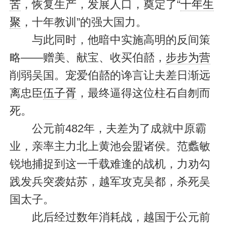
苦
，恢复生产，发展人口，奠定了“
十年生
聚
，十年教训”的强大国力。
与此同时，他暗中实施高明的反间策
略——赠美、献宝、收买伯嚭，
步步为营
削弱吴国。宠爱伯嚭的谗言让夫差日渐远
离忠臣
伍子胥
，最终逼得这位柱石自刎而
死。
公元前482年，夫差为了成就中原霸
业，亲率主力北上黄池会盟诸侯。范蠡敏
锐地捕捉到这一千载难逢的战机，力劝勾
践发兵突袭姑苏，越军攻克吴都，杀死吴
国太子。
此后经过数年消耗战，越国于公元前