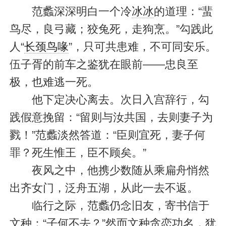
范蠡深深明白一个冷
冰冰
的道理：“蜚
鸟尽，良弓藏；狡兔死，走狗烹。”勾践此
人“
长颈鸟喙
”，只可共患难，不可同安乐。
伍子胥的前车之鉴犹在眼前——忠良至
极，也难逃一死。
他下定决心离去。次日入宫辞行，勾
践假意挽留：“留则与汝共国，去则妻子为
戮！”范蠡淡然答道：“臣则宜死，妻子何
罪？死生惟王，臣不顾矣。”
夜风之中，他携少数随从乘扁舟悄然
出齐女门，泛舟五湖，从此一去不返。
临行之际，范蠡仍念旧友，寄书信于
文种：“子何不去？”然而文种贪恋功名，犹