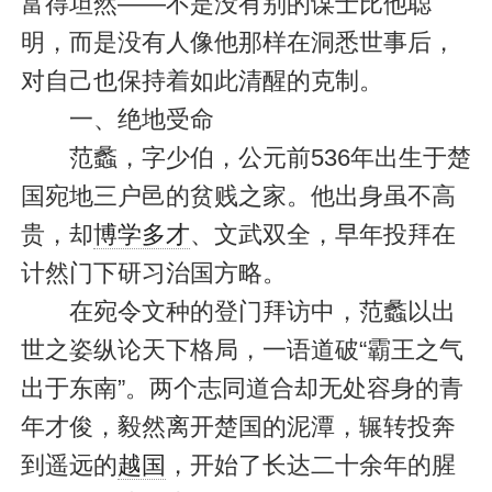
富得坦然——不是没有别的谋士比他聪
明，而是没有人像他那样在洞悉世事后，
对自己也保持着如此清醒的克制。
一、绝地受命
范蠡，字少伯，公元前536年出生于楚
国宛地三户邑的贫贱之家。他出身虽不高
贵，却
博学多才
、文武双全，早年投拜在
计然门下研习治国方略。
在宛令文种的登门拜访中，范蠡以出
世之姿纵论天下格局，一语道破“霸王之气
出于东南”。两个志同道合却无处容身的青
年才俊，毅然离开楚国的泥潭，辗转投奔
到遥远的
越国
，开始了长达二十余年的腥