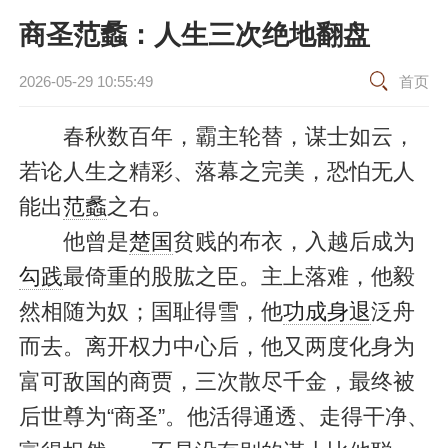
商圣范蠡：人生三次绝地翻盘
2026-05-29 10:55:49
首页
春秋数百年，霸主轮替，谋士如云，
若论人生之精彩、落幕之完美，恐怕无人
能出
范蠡
之右。
他曾是
楚国
贫贱的布衣，入越后成为
勾践
最倚重的股肱之臣。主上落难，他毅
然相随为奴；国耻得雪，他
功成身退
泛舟
而去。离开权力中心后，他又两度化身为
富可敌国的商贾，三次散尽千金，最终被
后世尊为“商圣”。他活得通透、走得干净、