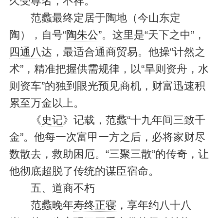
久受尊名，不祥。”
范蠡最终定居于陶地（今山东定
陶），自号“
陶朱公
”。这里是“天下之中”，
四通八达
，最适合通商贸易。他操“计然之
术”，精准把握供需规律，以“旱则资舟，水
则资车”的独到眼光预见商机，财富迅速积
累至万金以上。
《
史记
》记载，范蠡“十九年间三致千
金”。他每一次富甲一方之后，必将家财尽
数散去，救助困厄。“三聚三散”的传奇，让
他彻底超脱了传统的谋臣宿命。
五、道商不朽
范蠡晚年
寿终正寝
，享年约八十八