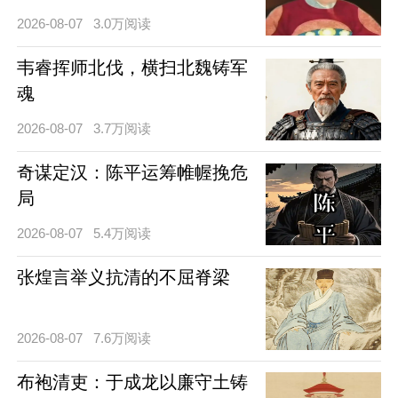
2026-08-07
3.0万阅读
韦睿挥师北伐，横扫北魏铸军
魂
2026-08-07
3.7万阅读
奇谋定汉：陈平运筹帷幄挽危
局
2026-08-07
5.4万阅读
张煌言举义抗清的不屈脊梁
2026-08-07
7.6万阅读
布袍清吏：于成龙以廉守土铸