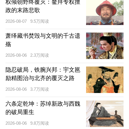
权倾朝野终覆灭：鳌拜专权擅
政的末路悲歌
2026-08-07
9.5万阅读
萧绎藏书焚毁与文明的千古遗
殇
2026-08-06
2.3万阅读
隐忍破局，铁腕兴邦：宇文邕
励精图治与北齐的覆灭之路
2026-08-06
3.7万阅读
六条定乾坤：苏绰新政与西魏
的破局重生
2026-08-06
9.8万阅读