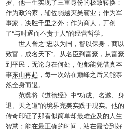
岁。他一生实现了三重身份的极致转换：
作为政治家，辅佐弱越灭吴霸业；作为军
事家，
决胜千里
之外；作为商人，开创
了“与时逐而不责于人”的经营哲学。
世人誉之“忠以为国，智以保身，商以
致富，成名天下”。从名臣到富豪，从富豪
到平民，无论身在何处，他都能凭借真本
事
东山再起
，每一次站在巅峰之后又能泰
然全身而退。
范蠡将《
道德经
》中“功成、名遂、身
退、天之道”的境界完美实践于现实。他的
传奇印证了那看似简单却最难企及的人生
智慧：能在最正确的时间，站在最
恰到好