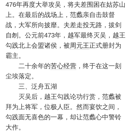
476年再度大举攻吴，将夫差围困在姑苏山
上。在最后的战场上，范蠡亲自击鼓督
战，大军所向披靡。夫差走投无路，拔剑
自刎。公元前473年，越军最终灭吴，越王
勾践北上会盟诸侯，被
周元王
正式册封为
霸主。
二十余年的
苦心经营
，终于在这一刻
尘埃落定。
三、泛舟五湖
灭吴后，越王勾践论功行赏，范蠡被
拜为上将军，位极人臣。然而宴饮之间，
勾践面无喜色的一幕，却让范蠡心中警铃
大作。