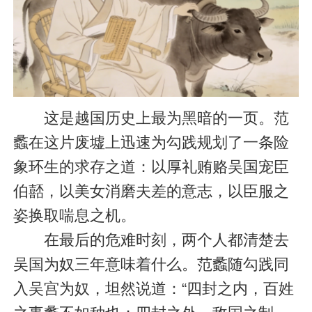
这是越国历史上最为黑暗的一页。范
蠡在这片废墟上迅速为勾践规划了一条险
象环生的求存之道：以厚礼贿赂吴国宠臣
伯嚭，以美女消磨夫差的意志，以臣服之
姿换取喘息之机。
在最后的危难时刻，两个人都清楚去
吴国为奴三年意味着什么。范蠡随勾践同
入吴宫为奴，坦然说道：“四封之内，百姓