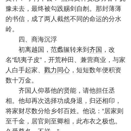
豫未去，最终被勾践赐剑自刎。那封薄薄
的书信，成了两人截然不同的命运的分水
岭。
四、商海沉浮
初离越国，范蠡辗转来到
齐国
，改
名“鸱夷子皮”，开荒种田、兼营商业，与家
人白手起家、
戮力同心
，短短数年便积资
数十万金。
齐国人仰慕他的贤能，请他担任丞
相。他却再次选择功成身退，归还相印，
将家财尽数分给乡邻百姓。他说：“居家则
至千金，居官则至卿相，此布衣之极也。