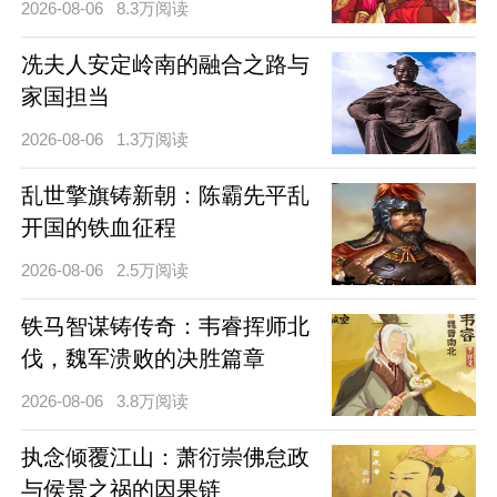
2026-08-06
8.3万阅读
冼夫人安定岭南的融合之路与
家国担当
2026-08-06
1.3万阅读
乱世擎旗铸新朝：陈霸先平乱
开国的铁血征程
2026-08-06
2.5万阅读
铁马智谋铸传奇：韦睿挥师北
伐，魏军溃败的决胜篇章
2026-08-06
3.8万阅读
执念倾覆江山：萧衍崇佛怠政
与侯景之祸的因果链