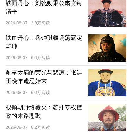
铁面丹心：刘统勋秉公肃贪铸
清平
2026-08-07
2.9万阅读
铁血丹心：岳钟琪疆场荡寇定
乾坤
2026-08-07
6.0万阅读
配享太庙的荣光与悲凉：张廷
玉晚年遭忌始末
2026-08-07
6.0万阅读
权倾朝野终覆灭：鳌拜专权擅
政的末路悲歌
2026-08-07
0.2万阅读