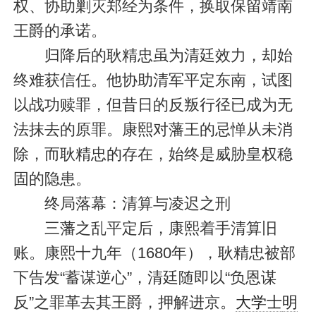
权、协助剿灭郑经为条件，换取保留靖南
王爵的承诺。
归降后的耿精忠虽为清廷效力，却始
终难获信任。他协助清军平定东南，试图
以战功赎罪，但昔日的反叛行径已成为无
法抹去的原罪。康熙对藩王的忌惮从未消
除，而耿精忠的存在，始终是威胁皇权稳
固的隐患。
终局落幕：清算与凌迟之刑
三藩之乱平定后，康熙着手清算旧
账。康熙十九年（1680年），耿精忠被部
下告发“蓄谋逆心”，清廷随即以“负恩谋
反”之罪革去其王爵，押解进京。
大学士
明