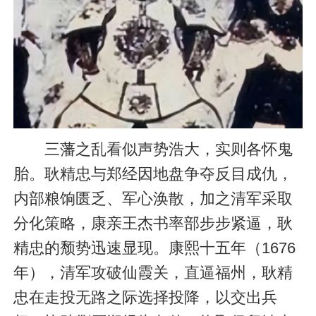
三藩之乱看似声势浩大，实则各怀鬼
胎。耿精忠与郑经因地盘争夺反目成仇，
内部粮饷匮乏、军心涣散，加之清军采取
分化策略，康亲王杰书率部步步紧逼，耿
精忠的颓势迅速显现。康熙十五年（1676
年），清军攻破仙霞关，直逼福州，耿精
忠在走投无路之际选择投降，以交出兵