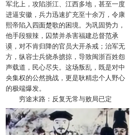
军北上，攻陷浙江、江西多地，甚至一度
进逼安徽，兵力迅速扩充至十余万，令康
熙帝陷入
四面楚歌
的困境。为巩固势力，
他手段狠辣，囚禁并杀害福建总督
范承
谟
，对不肯归降的官员大开杀戒；治军无
方，纵容士兵烧杀掳掠，导致闽浙百姓怨
声载道，民心尽失。这场叛乱，既是对中
央集权的公然挑战，更是耿精忠个人野心
的极端爆发。
穷途末路：反复无常与败局已定