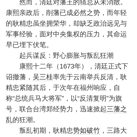
然而，清廷对藩王的猜忌从未消散。
康熙亲政后，削藩已成必然之势，而年轻
的耿精忠虽坐拥荣华，却缺乏政治远见与
军事经验，面对中央集权的压力，其命运
早已埋下伏笔。
起兵谋反：野心膨胀与叛乱狂潮
康熙十二年（1673年），清廷正式下
诏撤藩，
吴三桂
率先于云南举兵反清，耿
精忠紧随其后，于次年在福州响应，自
称“总统兵马大将军”，以“反清复明”为旗
号，联合台湾郑经势力，迅速掀起
三藩之
乱
的狂潮。
叛乱初期，耿精忠
势如破竹
，三路大