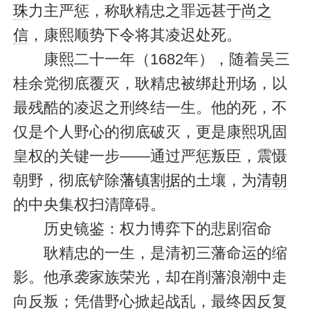
珠
力主严惩，称耿精忠之罪远甚于
尚之
信
，康熙顺势下令将其凌迟处死。
康熙二十一年（1682年），随着吴三
桂余党彻底覆灭，耿精忠被绑赴刑场，以
最残酷的凌迟之刑终结一生。他的死，不
仅是个人野心的彻底破灭，更是康熙巩固
皇权的关键一步——通过严惩叛臣，震慑
朝野，彻底铲除
藩镇割据
的土壤，为
清朝
的中央集权扫清障碍。
历史镜鉴：权力博弈下的悲剧宿命
耿精忠的一生，是清初三藩命运的缩
影。他承袭家族荣光，却在削藩浪潮中走
向反叛；凭借野心掀起战乱，最终因反复