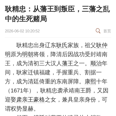
耿精忠：从藩王到叛臣，三藩之乱
中的生死赌局
2026-06-02 10:20:52
首页
耿精忠出身辽东
耿氏
家族，祖父
耿仲
明
原为
明朝
将领，降清后因战功受封靖南
王，成为清初三大汉人
藩王
之一。
顺治
年
间，耿家迁镇福建，手握重兵、割据一
方，成为清廷倚重的东南屏障。
康熙
十年
（1671年），耿精忠袭承靖南王爵，又因
迎娶
肃亲王
豪格
之女，兼具皇亲身份，可
谓权势显赫。