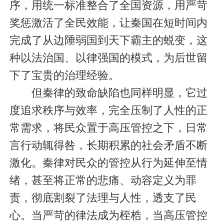
序，用统一标准整合了全国资源，用严苛
奖惩激活了全民效能，让秦国在短时间内
完成了从边陲弱国到天下霸主的蜕变，这
种以法治国、以律强国的模式，为后世留
下了宝贵的治理经验。
但秦律的致命缺陷也同样明显，它过
度追求秩序与效率，完全压制了人性的正
常需求，将民众置于高压管控之下，日常
言行动辄得咎，长期积累的社会矛盾不断
激化。秦律对民众的管控从行为延伸至情
绪，甚至将正常的悲痛、动容定义为罪
责，彻底割裂了法理与人性，透支了民
心。当严苛的律法成为桎梏，当高压管控