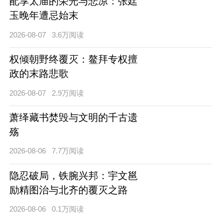
配享太庙的荣光与悲凉：张廷
玉晚年遭忌始末
2026-08-07
3.6万阅读
权倾朝野终覆灭：鳌拜专权擅
政的末路悲歌
2026-08-07
2.9万阅读
萧绎藏书焚毁与文明的千古遗
殇
2026-08-06
7.7万阅读
隐忍破局，铁腕兴邦：宇文邕
励精图治与北齐的覆灭之路
2026-08-06
0.1万阅读