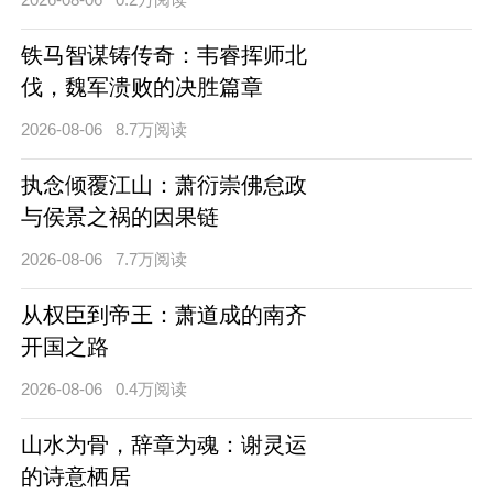
铁马智谋铸传奇：韦睿挥师北
伐，魏军溃败的决胜篇章
2026-08-06
8.7万阅读
执念倾覆江山：萧衍崇佛怠政
与侯景之祸的因果链
2026-08-06
7.7万阅读
从权臣到帝王：萧道成的南齐
开国之路
2026-08-06
0.4万阅读
山水为骨，辞章为魂：谢灵运
的诗意栖居