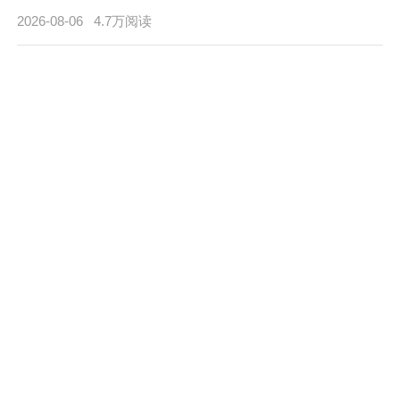
2026-08-06
4.7万阅读
甘棠遗爱泽万民：召公勤政恤
民的千古风范
2026-08-05
0.6万阅读
断发文身开荆土：太伯奔吴的
江南肇基之路
2026-08-05
1.4万阅读
孤帆渡沧海，文泽化辽东：箕
子的教化传奇
2026-08-05
0.0万阅读
巾帼擎旗，剑指八荒：妇好铁