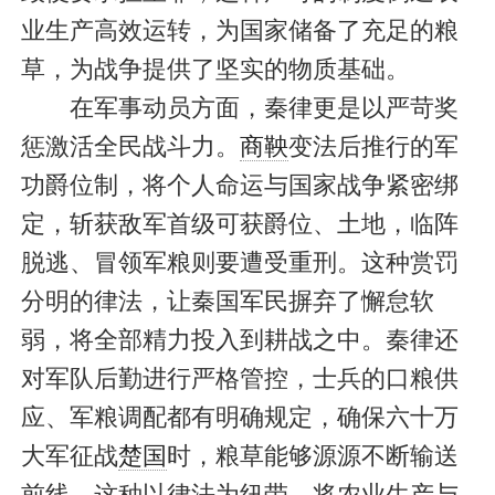
业生产高效运转，为国家储备了充足的粮
草，为战争提供了坚实的物质基础。
在军事动员方面，秦律更是以严苛奖
惩激活全民战斗力。
商鞅
变法后推行的军
功爵位制，将个人命运与国家战争紧密绑
定，斩获敌军首级可获爵位、土地，临阵
脱逃、冒领军粮则要遭受重刑。这种赏罚
分明的律法，让秦国军民摒弃了懈怠软
弱，将全部精力投入到耕战之中。秦律还
对军队后勤进行严格管控，士兵的口粮供
应、军粮调配都有明确规定，确保六十万
大军征战
楚国
时，粮草能够源源不断输送
前线。这种以律法为纽带，将农业生产与