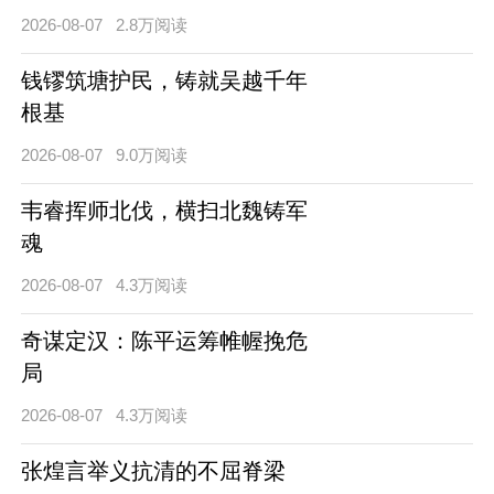
2026-08-07
2.8万阅读
钱镠筑塘护民，铸就吴越千年
根基
2026-08-07
9.0万阅读
韦睿挥师北伐，横扫北魏铸军
魂
2026-08-07
4.3万阅读
奇谋定汉：陈平运筹帷幄挽危
局
2026-08-07
4.3万阅读
张煌言举义抗清的不屈脊梁