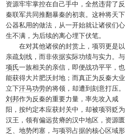
资源牢牢掌控在自己手中，全然违背了反
秦联军共同推翻暴秦的初衷。这种将天下
公器私用的做法，从一开始就让诸侯们心
生不满，为后续的离心埋下伏笔。
在对其他诸侯的封赏上，项羽更是以
亲疏划线，而非依据实际功绩与实力。与
项氏
一族相关的亲信，即便战功平平，也
能获得大片肥沃封地；而真正为反秦大业
立下
汗马功劳
的将领，却遭到刻意打压。
刘邦
作为反秦的重要力量，率先攻入咸
阳，按约定本应获封关中，却被项羽贬为
汉王，领有偏远贫瘠的汉中地区，资源匮
乏、地势闭塞，与项羽占据的核心区域形