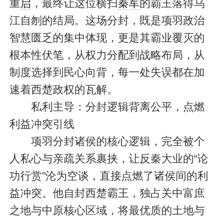
重
启
，最终让这位横扫
秦军
的霸王落得乌
江自刎的结局。这场分封，既是项羽政治
智慧匮乏的集中体现，更是其霸业覆灭的
根本性伏笔，从权力分配到战略布局，从
制度选择到民心向背，每一处失误都在加
速着西楚政权的瓦解。
私利主导：分封逻辑背离公平，点燃
利益冲突引线
项羽分封诸侯的核心逻辑，完全被个
人私心与亲疏关系裹挟，让反秦大业的“论
功行赏”沦为空谈，直接点燃了诸侯间的利
益冲突。他自封西楚霸王，独占关中富庶
之地与中原核心区域，将最优质的土地与