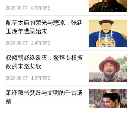
2026-08-07
8.6万阅读
配享太庙的荣光与悲凉：张廷
玉晚年遭忌始末
2026-08-07
2.4万阅读
权倾朝野终覆灭：鳌拜专权擅
政的末路悲歌
2026-08-07
1.8万阅读
萧绎藏书焚毁与文明的千古遗
殇
2026-08-06
4.6万阅读
隐忍破局，铁腕兴邦：宇文邕