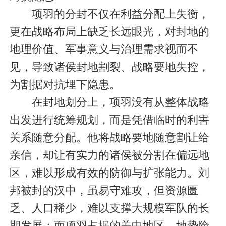
项羽的分封不仅在利益分配上失衡，
更在战略布局上缺乏长远眼光，对封地的
地理价值、军事意义与治理需求视而不
见，导致诸侯封地割裂、战略要地失控，
为割据对抗埋下隐患。
在封地划分上，项羽没有从整体战略
出发进行统筹规划，而是凭借临时的利害
关系随意分配。他将战略要地随意割让给
亲信，却让有实力的诸侯被分割在偏远地
区，难以形成有效的防御与扩张能力。刘
邦被封的汉中，虽易守难攻，但资源匮
乏、人口稀少，难以支撑大规模军队的长
期发展；而项羽占据的关中地区，地势险