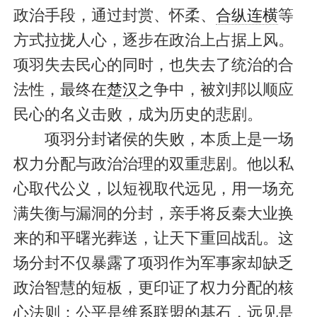
政治手段，通过封赏、怀柔、
合纵连横
等
方式拉拢人心，逐步在政治上占据上风。
项羽失去民心的同时，也失去了统治的合
法性，最终在
楚汉
之争中，被刘邦以顺应
民心的名义击败，成为历史的悲剧。
项羽分封诸侯的失败，本质上是一场
权力分配与政治治理的双重悲剧。他以私
心取代公义，以短视取代远见，用一场充
满失衡与漏洞的分封，亲手将反秦大业换
来的和平曙光葬送，让天下重回战乱。这
场分封不仅暴露了项羽作为军事家却缺乏
政治智慧的短板，更印证了权力分配的核
心法则：公平是维系联盟的基石，远见是