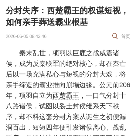
分封失序：西楚霸王的权谋短视，
如何亲手葬送霸业根基
2026-06-05 08:43:46
首页
秦末乱世，
项羽
以
巨鹿之战
威震诸
侯，成为反秦联军的绝对核心，却在秦亡
后以一场充满私心与短视的分封大戏，将
亲手缔造的霸业推向崩塌边缘。公元前206
年，项羽自立为
西楚霸王
，一口气分封十
八路诸侯，试图以裂土封侯维系天下秩
序，却不料这套分封方案从诞生之初便漏
洞百出，短短四年便引发诸侯离心、战乱