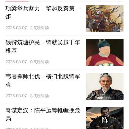
项梁举兵蓄力，擎起反秦第一
炬
2026-08-07
2.6万阅读
钱镠筑塘护民，铸就吴越千年
根基
2026-08-07
0.8万阅读
韦睿挥师北伐，横扫北魏铸军
魂
2026-08-07
8.3万阅读
奇谋定汉：陈平运筹帷幄挽危
局