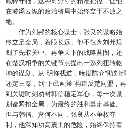
藏锋守拙，这种对分寸的精准把控，让他
在
波谲云诡
的政治格局中始终立于不败之
地。
作为刘邦的核心谋士，张良的谋略始
终立足全局，着眼长远。他不仅为刘邦规
划了先取关中、再争天下的战略蓝图，还
在楚汉相争的关键节点提出一系列扭转乾
坤的谋划。从“
明修栈道
，
暗度陈仓
”助刘邦
还定三秦，到“下邑画策”构建反楚同盟，再
到关键时刻劝封韩信稳定军心，每一次谋
划都紧扣全局，为最终的胜利奠定基础。
但与韩信、
萧何
不同，张良从不争权夺
利，他深知功高震主的危险，始终保持着