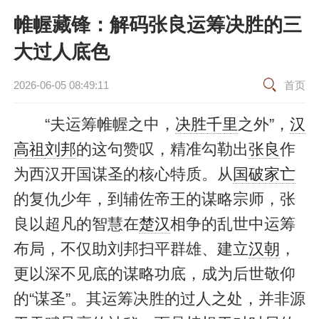
帷幄藏锋：解码张良运筹决胜的三
大过人底色
2026-06-05 08:49:11
首页
“夫运筹帷幄之中，
决胜千里
之外”，
汉
高祖
刘邦
的这句赞叹，精准勾勒出
张良
作
为西汉开国谋圣的核心特质。从
国破家亡
的复仇少年，到辅佐帝王的谋略宗师，张
良以超凡的智慧在
楚汉
相争的乱世中运筹
布局，不仅助刘邦扫平群雄、建立
汉朝
，
更以深不见底的谋略功底，成为后世敬仰
的“谋圣”。其运筹决胜的过人之处，并非源