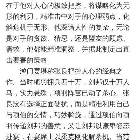
在于他对人心的极致把控，将谋略化为无
形的利刃，精准击中对手的心理弱点，化
解危机于无形。他深谙人性的复杂，无论
是对手的贪欲、猜忌，还是盟友的顾虑、
需求，他都能精准洞察，并据此制定出直
击要害的策略。
鸿门宴
堪称张良把控人心的经典之
作。当时项羽拥兵四十万，刘邦仅十万人
马，实力悬殊，项羽阵营已动了杀心。张
良没有选择正面硬抗，而是精准利用自己
与
项伯
的交情，巧妙斡旋，通过项伯向项
羽传递刘邦的善意，又让刘邦以谦卑姿态
赴宴，在宴席上
以柔克刚
化解杀机。当
范