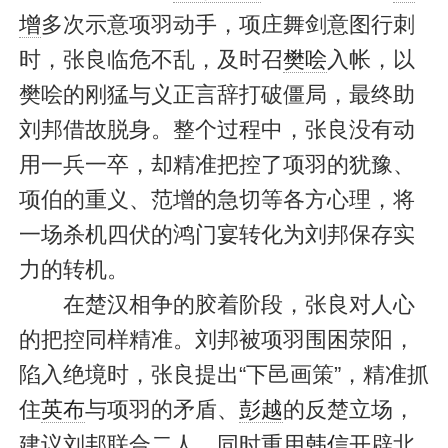
增
多次示意项羽动手，项庄舞剑意图行刺
时，张良临危不乱，及时召
樊哙
入帐，以
樊哙的刚猛与义正言辞打破僵局，最终助
刘邦借故脱身。整个过程中，张良没有动
用一兵一卒，却精准把控了项羽的犹豫、
项伯的重义、范增的急切等各方心理，将
一场杀机四伏的鸿门宴转化为刘邦保存实
力的转机。
在楚汉相争的胶着阶段，张良对人心
的把控同样精准。刘邦被项羽围困荥阳，
陷入绝境时，张良提出“下邑画策”，精准抓
住
英布
与项羽的矛盾、
彭越
的反楚立场，
建议刘邦联合二人，同时重用
韩信
开辟北