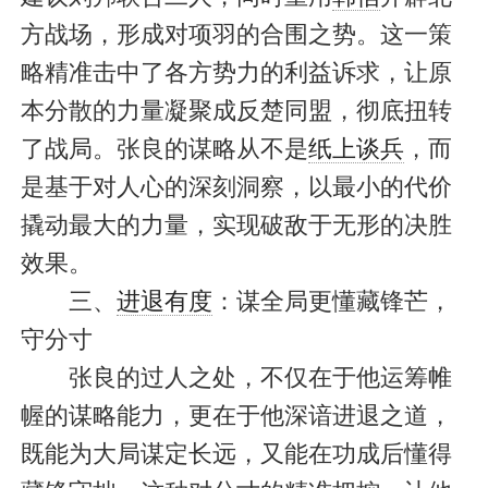
方战场，形成对项羽的合围之势。这一策
略精准击中了各方势力的利益诉求，让原
本分散的力量凝聚成反楚同盟，彻底扭转
了战局。张良的谋略从不是
纸上谈兵
，而
是基于对人心的深刻洞察，以最小的代价
撬动最大的力量，实现破敌于无形的决胜
效果。
三、
进退有度
：谋全局更懂藏锋芒，
守分寸
张良的过人之处，不仅在于他运筹帷
幄的谋略能力，更在于他深谙进退之道，
既能为大局谋定长远，又能在功成后懂得