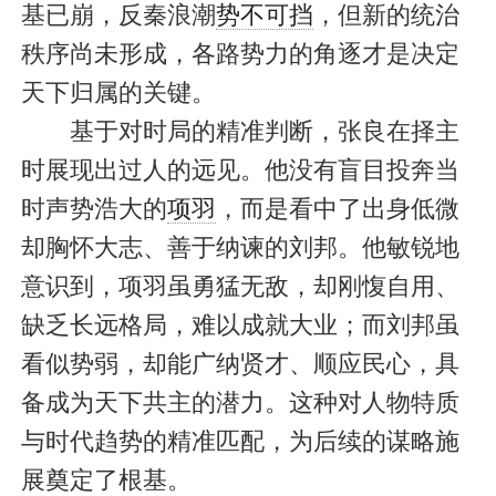
基已崩，反秦浪潮
势不可挡
，但新的统治
秩序尚未形成，各路势力的角逐才是决定
天下归属的关键。
基于对时局的精准判断，张良在择主
时展现出过人的远见。他没有盲目投奔当
时声势浩大的
项羽
，而是看中了出身低微
却胸怀大志、善于纳谏的刘邦。他敏锐地
意识到，项羽虽勇猛无敌，却刚愎自用、
缺乏长远格局，难以成就大业；而刘邦虽
看似势弱，却能广纳贤才、顺应民心，具
备成为天下共主的潜力。这种对人物特质
与时代趋势的精准匹配，为后续的谋略施
展奠定了根基。