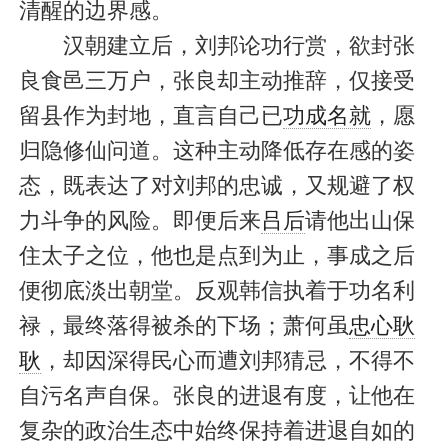
清醒的边界感。
汉朝建立后，刘邦论功行赏，欲封张
良食邑三万户，张良却主动推辞，仅接受
留县作为封地，直言自己已
功成名就
，愿
归隐修仙问道。这种主动降低存在感的姿
态，既表达了对刘邦的忠诚，又规避了权
力斗争的风险。即便后来
吕后
请他出山保
住太子之位，他也是点到为止，事成之后
便彻底淡出朝堂。反观韩信执着于功名利
禄，最终落得被杀的下场；萧何虽
忠心耿
耿
，却因深得民心而遭刘邦猜忌，不得不
自污名声自保。张良的进退有度，让他在
复杂的政治生态中始终保持着进退自如的