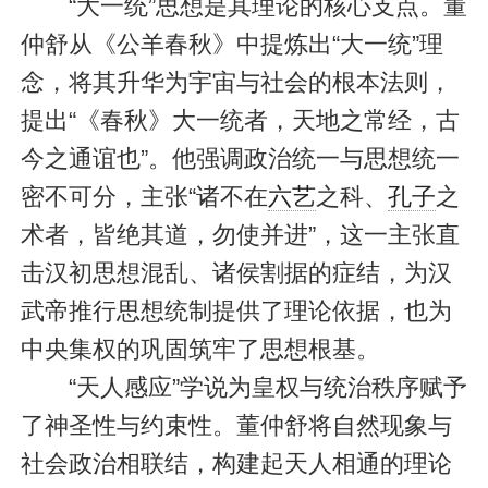
“大一统”思想是其理论的核心支点。董
仲舒从《公羊春秋》中提炼出“大一统”理
念，将其升华为宇宙与社会的根本法则，
提出“《春秋》大一统者，天地之常经，古
今之通谊也”。他强调政治统一与思想统一
密不可分，主张“诸不在
六艺
之科、
孔子
之
术者，皆绝其道，勿使并进”，这一主张直
击汉初思想混乱、诸侯割据的症结，为汉
武帝推行思想统制提供了理论依据，也为
中央集权的巩固筑牢了思想根基。
“天人感应”学说为皇权与统治秩序赋予
了神圣性与约束性。董仲舒将自然现象与
社会政治相联结，构建起天人相通的理论