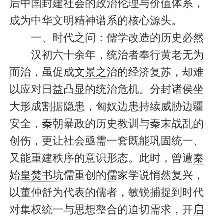
后中国封建社会的政治伦理与价值体系，
成为中华文明精神谱系的核心源头。
一、时代之问：儒学改造的历史必然
汉初六十余年，统治者奉行黄老
无为
而治
，虽促成
文景之治
的经济复苏，却难
以应对日益凸显的统治危机。分封诸侯坐
大形成割据隐患，匈奴边患持续威胁边疆
安全，
秦朝
暴政的历史教训与秦末战乱的
创伤，更让社会亟需一套既能巩固统一、
又能重建秩序的意识形态。此时，曾遭
秦
始皇
焚书坑儒
重创的
儒家
学说悄然复兴，
以董仲舒为代表的儒者，敏锐捕捉到时代
对集权统一与思想整合的迫切需求，开
启