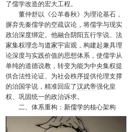
了儒学改造的宏大工程。
董仲舒以《公羊春秋》为理论基石，
摒弃先秦儒学的空疏议论，将儒学与现实
政治深度绑定。他融合阴阳五行学说、
法
家
集权理念与
道家
宇宙观，构建起兼具理
论深度与实践价值的思想体系，使儒学从
单纯的道德说教，转变为能为中央集权提
供合法性论证、为社会秩序提供伦理支撑
的治国学说，精准回应了
汉武帝
强化皇
权、巩固统一的政治诉求。
二、体系重构：
新儒学
的核心架构