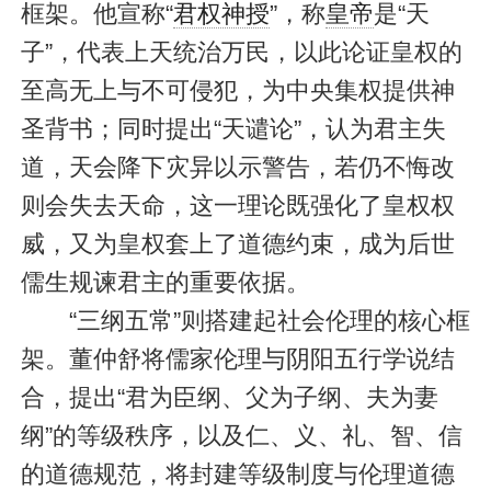
框架。他宣称“
君权神授
”，称
皇帝
是“天
子”，代表上天统治万民，以此论证皇权的
至高无上与不可侵犯，为中央集权提供神
圣背书；同时提出“天谴论”，认为君主失
道，天会降下灾异以示警告，若仍不悔改
则会失去天命，这一理论既强化了皇权权
威，又为皇权套上了道德约束，成为后世
儒生规谏君主的重要依据。
“三纲五常”则搭建起社会伦理的核心框
架。董仲舒将儒家伦理与阴阳五行学说结
合，提出“君为臣纲、父为子纲、夫为妻
纲”的等级秩序，以及仁、义、礼、智、信
的道德规范，将封建等级制度与伦理道德