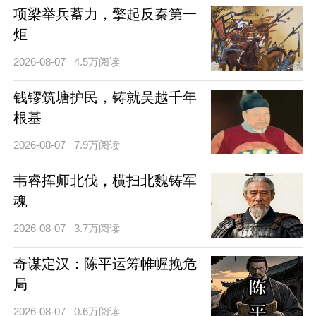
项梁举兵蓄力，擎起反秦第一
炬
2026-08-07
4.5万阅读
钱镠筑塘护民，铸就吴越千年
根基
2026-08-07
7.9万阅读
韦睿挥师北伐，横扫北魏铸军
魂
2026-08-07
3.7万阅读
奇谋定汉：陈平运筹帷幄挽危
局
2026-08-07
0.6万阅读