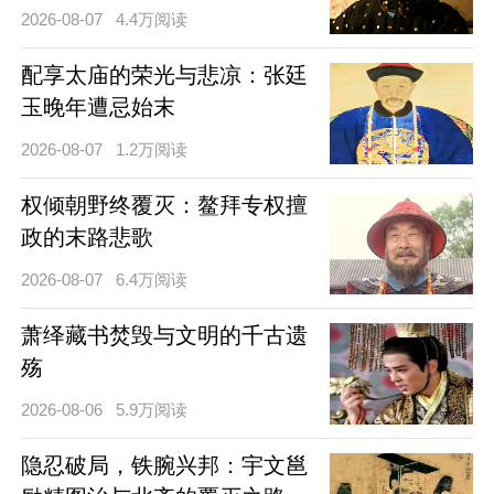
2026-08-07
4.4万阅读
配享太庙的荣光与悲凉：张廷
玉晚年遭忌始末
2026-08-07
1.2万阅读
权倾朝野终覆灭：鳌拜专权擅
政的末路悲歌
2026-08-07
6.4万阅读
萧绎藏书焚毁与文明的千古遗
殇
2026-08-06
5.9万阅读
隐忍破局，铁腕兴邦：宇文邕