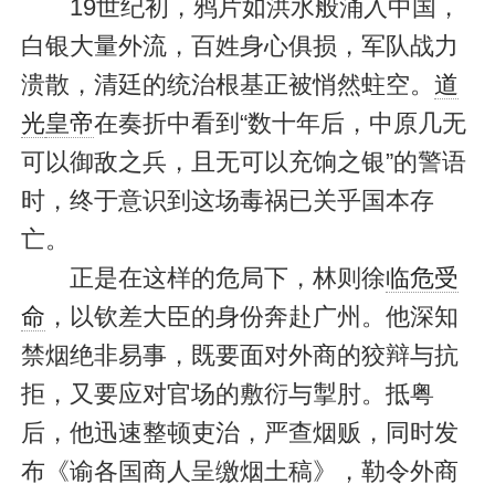
19世纪初，鸦片如洪水般涌入中国，
白银大量外流，百姓身心俱损，军队战力
溃散，清廷的统治根基正被悄然蛀空。
道
光
皇帝
在奏折中看到“数十年后，中原几无
可以御敌之兵，且无可以充饷之银”的警语
时，终于意识到这场毒祸已关乎国本存
亡。
正是在这样的危局下，林则徐
临危受
命
，以钦差大臣的身份奔赴广州。他深知
禁烟绝非易事，既要面对外商的狡辩与抗
拒，又要应对官场的敷衍与掣肘。抵粤
后，他迅速整顿吏治，严查烟贩，同时发
布《谕各国商人呈缴烟土稿》，勒令外商