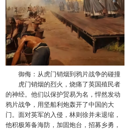
御侮：从虎门销烟到鸦片战争的碰撞
虎门销烟的烈火，烧痛了英国殖民者
的神经。他们以保护贸易为名，悍然发动
鸦片战争，用坚船利炮轰开了中国的大
门。面对英军的入侵，林则徐并未退缩，
他积极筹备海防，加固炮台，招募乡勇，