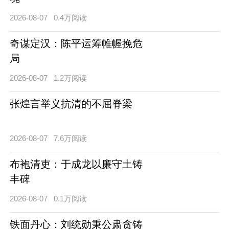
2026-08-07
0.4万阅读
奇谋定汉：陈平运筹帷幄挽危
局
2026-08-07
1.2万阅读
张煌言举义抗清的不屈脊梁
2026-08-07
7.6万阅读
布袍清吏：于成龙以廉守土铸
丰碑
2026-08-07
0.1万阅读
铁面丹心：刘统勋秉公肃贪铸