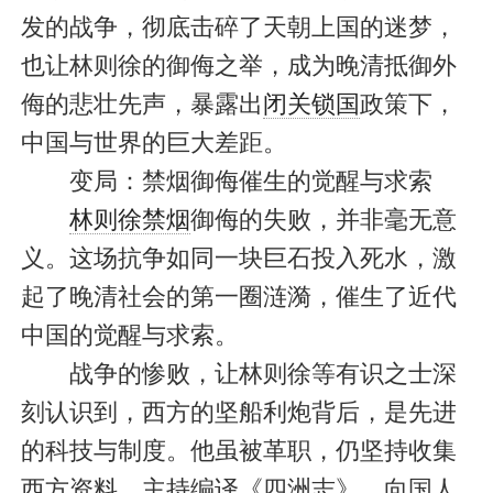
发的战争，彻底击碎了天朝上国的迷梦，
也让林则徐的御侮之举，成为晚清抵御外
侮的悲壮先声，暴露出
闭关锁国
政策下，
中国与世界的巨大差距。
变局：禁烟御侮催生的觉醒与求索
林则徐禁烟
御侮的失败，并非毫无意
义。这场抗争如同一块巨石投入死水，激
起了晚清社会的第一圈涟漪，催生了近代
中国的觉醒与求索。
战争的惨败，让林则徐等有识之士深
刻认识到，西方的坚船利炮背后，是先进
的科技与制度。他虽被革职，仍坚持收集
西方资料，主持编译《四洲志》，向国人