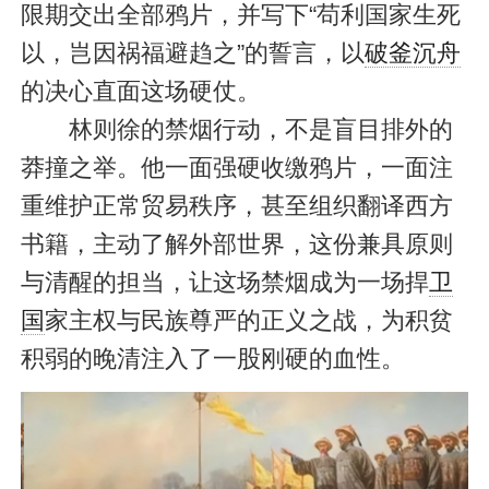
限期交出全部鸦片，并写下“苟利国家生死
以，岂因祸福避趋之”的誓言，以
破釜沉舟
的决心直面这场硬仗。
林则徐的禁烟行动，不是盲目排外的
莽撞之举。他一面强硬收缴鸦片，一面注
重维护正常贸易秩序，甚至组织翻译西方
书籍，主动了解外部世界，这份兼具原则
与清醒的担当，让这场禁烟成为一场捍
卫
国
家主权与民族尊严的正义之战，为积贫
积弱的晚清注入了一股刚硬的血性。