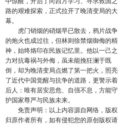
中惊醒，开启了向西方学习、寻求救国之
路的艰难探索，正式拉开了晚清变局的大
幕。
虎门销烟的硝烟早已散去，鸦片战争
的炮火也成过往，但林则徐禁烟御侮的精
神，始终烙印在民族记忆里。他以一己之
力对抗毒祸与外侮，虽未能挽狂澜于既
倒，却为晚清变局点燃了第一把火，照亮
了近代中国觉醒与抗争的道路，更警示着
后人：唯有居安思危、自强不息，方能守
护国家尊严与民族未来。
免责声明：以上内容源自网络，版权
归原作者所有，如有侵犯您的原创版权请