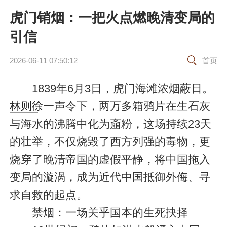
虎门销烟：一把火点燃晚清变局的
引信
2026-06-11 07:50:12
首页
1839年6月3日，虎门海滩浓烟蔽日。
林则徐
一声令下，两万多箱鸦片在生石灰
与海水的沸腾中化为齑粉，这场持续23天
的壮举，不仅烧毁了西方列强的毒物，更
烧穿了晚清帝国的虚假平静，将中国拖入
变局的漩涡，成为近代中国抵御外侮、寻
求自救的起点。
禁烟：一场关乎国本的生死抉择