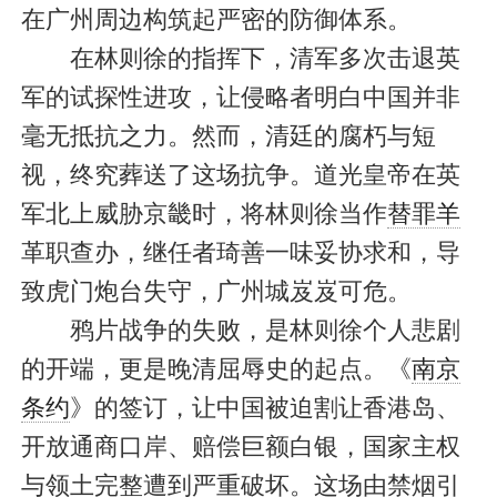
在广州周边构筑起严密的防御体系。
在林则徐的指挥下，清军多次击退英
军的试探性进攻，让侵略者明白中国并非
毫无抵抗之力。然而，清廷的腐朽与短
视，终究葬送了这场抗争。道光皇帝在英
军北上威胁京畿时，将林则徐当作
替罪羊
革职查办，继任者琦善一味妥协求和，导
致虎门炮台失守，广州城岌岌可危。
鸦片战争的失败，是林则徐个人悲剧
的开端，更是晚清屈辱史的起点。《
南京
条约
》的签订，让中国被迫割让香港岛、
开放通商口岸、赔偿巨额白银，国家主权
与领土完整遭到严重破坏。这场由禁烟引