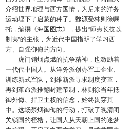
介绍世界地理与西方国情，为后来的
洋务
运动
埋下了
启
蒙的种子。
魏源
受林则徐嘱
托，编撰《
海国图志
》，提出“师夷长技以
制夷”的主张，为近代中国指明了学习西
方、自强御侮的方向。
虎门销烟点燃的抗争精神，也激励着
一代代中国人。从洋务派创办军工企业、
训练新式军队，到维新派寻求制度变革，
再到革命派推翻封建帝制，林则徐当年抵
御外侮、捍卫主权的信念，始终贯穿其
中。这场禁烟御侮的行动，打破了晚清闭
关锁国的桎梏，让国人从天朝上国的迷梦