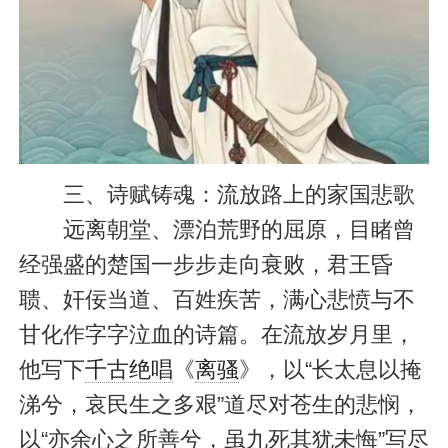
三、诗赋铸魂：流放路上的家国悲歌
远离朝堂、漂泊荒野的屈原，目睹曾
经强盛的楚国一步步走向衰败，君王昏
聩、奸佞当道、百姓疾苦，满心悲愤与不
甘化作字字泣血的诗篇。在流放岁月里，
他写下
千古绝唱
《
离骚
》，以“长太息以掩
涕兮，哀民生之多艰”道尽对苍生的悲悯，
以“亦余心之所善兮，虽九死其犹未悔”写尽