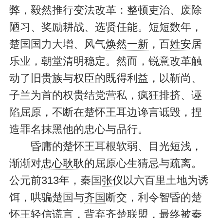
弊，毅然推行变法改革：整顿吏治、废除
陋习、奖励耕战、选贤任能。短短数年，
楚国国力大增、风气
焕然一新
，百
姓安
居
乐业，朝堂清明稳定。然而，锐意改革触
动了旧贵族与权臣的既得利益，以靳尚、
子兰为首的权贵结党营私，疯狂排挤、诬
陷屈原，不断在楚怀王耳边谗言诋毁，捏
造罪名抹黑他的忠心与品行。
昏庸的楚怀王耳根软弱、目光短浅，
渐渐对
忠心耿耿
的屈原心生猜忌与疏离。
公元前313年，秦国
张仪
以六百里土地为诱
饵，哄骗楚国与
齐国
断交，利令智昏的楚
怀王轻信谎言，背弃齐楚联盟，最终被秦