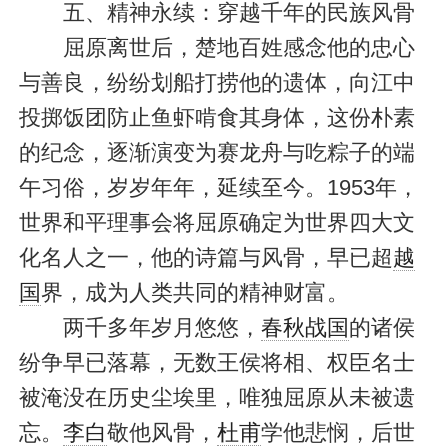
五、精神永续：穿越千年的民族风骨
屈原离世后，楚地百姓感念他的忠心
与善良，纷纷划船打捞他的遗体，向江中
投掷饭团防止鱼虾啃食其身体，这份朴素
的纪念，逐渐演变为赛龙舟与吃粽子的端
午习俗，岁岁年年，延续至今。1953年，
世界和平理事会将屈原确定为世界四大文
化名人之一，他的诗篇与风骨，早已超
越
国
界，成为人类共同的精神财富。
两千多年岁月悠悠，
春秋战国
的诸侯
纷争早已落幕，无数王侯将相、权臣名士
被淹没在历史尘埃里，唯独屈原从未被遗
忘。
李白
敬他风骨，
杜甫
学他悲悯，后世