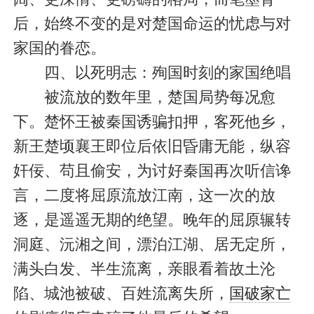
后，始终不变的是对楚国命运的忧虑与对
家国的眷恋。
四、以死明志：殉国时刻的家国绝唱
被流放的数年里，楚国局势每况愈
下。楚怀王被秦国诱骗扣押，客死他乡，
新王楚顷襄王即位后依旧昏庸无能，纵容
奸佞、苟且偷安，为讨好秦国再次听信谗
言，二度将屈原流放江南，这一次的放
逐，是遥遥无期的绝望。晚年的屈原辗转
洞庭、沅湘之间，漂泊江湖、居无定所，
满头白发、半生流离，亲眼看着故土沦
陷、城池被破、百姓流离失所，
国破家亡