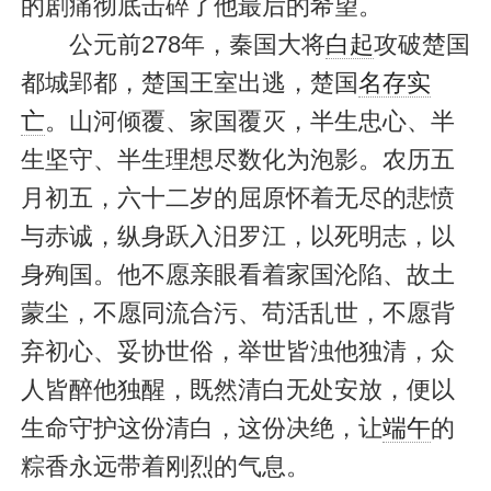
的剧痛彻底击碎了他最后的希望。
公元前278年，秦国大将
白起
攻破楚国
都城郢都，楚国王室出逃，楚国
名存实
亡
。山河倾覆、家国覆灭，半生忠心、半
生坚守、半生理想尽数化为泡影。农历五
月初五，六十二岁的屈原怀着无尽的悲愤
与赤诚，纵身跃入汨罗江，以死明志，以
身殉国。他不愿亲眼看着家国沦陷、故土
蒙尘，不愿同流合污、苟活乱世，不愿背
弃初心、妥协世俗，举世皆浊他独清，众
人皆醉他独醒，既然清白无处安放，便以
生命守护这份清白，这份决绝，让
端午
的
粽香永远带着刚烈的气息。