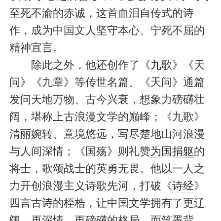
至死不渝的赤诚，这首血泪自传式的诗
作，成为中国文人坚守本心、宁死不屈的
精神宣言。
除此之外，他还创作了《
九歌
》《天
问》《九章》等传世名篇。《天问》通篇
发问天地万物、古今兴衰，想象力磅礴壮
阔，堪称
上古
浪漫文学的巅峰；《九歌》
清丽婉转、意境悠远，写尽楚地山河浪漫
与人间深情；《国殇》则礼赞
为国捐躯
的
将士，歌颂战士的英勇无畏。他以一人之
力开创浪漫主义诗歌先河，打破《
诗经
》
四言古诗的桎梏，让中国文学拥有了更辽
阔、更深情、更磅礴的格局，而笔墨背