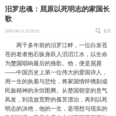
汨罗忠魂：屈原以死明志的家国长
歌
2026-06-11 12:20:21
首页
两千多年前的汨罗江畔，一位白发苍
苍的老者抱石纵身跃入滔滔江水，以生命
为
楚国
唱响最后的挽歌。他，便是
屈原
——中国历史上第一位伟大的爱国诗人，
用一生的执着与悲怆，将家国情怀镌刻成
民族精神的永恒图腾。从楚国朝堂的意气
风发，到流放荒野的孤苦漂泊，再到以死
明志的决绝，他的一生，是理想与现实的