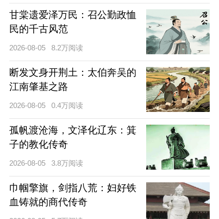
甘棠遗爱泽万民：召公勤政恤
民的千古风范
2026-08-05
8.2万阅读
断发文身开荆土：太伯奔吴的
江南肇基之路
2026-08-05
0.4万阅读
孤帆渡沧海，文泽化辽东：箕
子的教化传奇
2026-08-05
3.8万阅读
巾帼擎旗，剑指八荒：妇好铁
血铸就的商代传奇