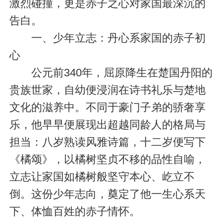
激烈碰撞，更是赤子之心对家国最深沉的
告白。
一、少年立志：丹心系家国的赤子初
心
公元前340年，屈原降生在楚国丹阳的
贵族世家，自幼便浸润在诗书礼乐与楚地
文化的滋养中。不同于豪门子弟的骄奢享
乐，他早早便展现出超越同龄人的格局与
担当：八岁熟读风雅诗篇，十二岁便写下
《橘颂》，以橘树坚贞不移的品性自喻，
立志让家国如橘树般坚守本心、屹立不
倒。这份少年志向，奠定了他一生心系天
下、体恤百姓的赤子情怀。