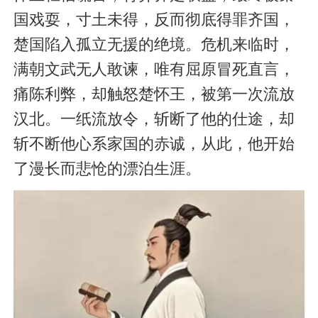
国戏耍，寸土未得，反而彻底得罪齐国，
楚国陷入孤立无援的绝境。危机来临时，
满朝文武无人敢谏，唯有屈原冒死直言，
痛陈利弊，却触怒楚怀王，被第一次流放
汉北。一纸流放令，斩断了他的仕途，却
斩不断他心系家国的赤诚，从此，他开始
了漫长而悲怆的漂泊生涯。