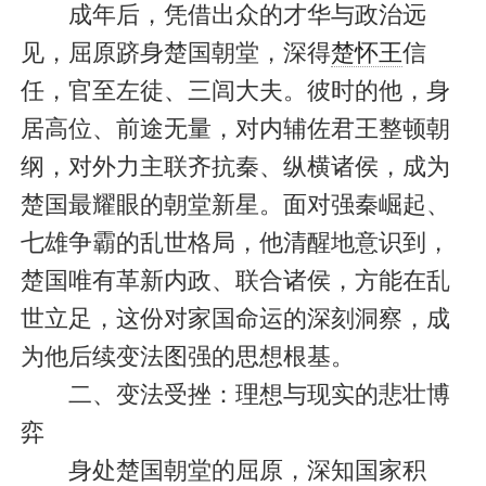
成年后，凭借出众的才华与政治远
见，屈原跻身楚国朝堂，深得
楚怀王
信
任，官至左徒、三闾大夫。彼时的他，身
居高位、前途无量，对内辅佐君王整顿朝
纲，对外力主联齐抗秦、纵横诸侯，成为
楚国最耀眼的朝堂新星。面对强秦崛起、
七雄争霸的乱世格局，他清醒地意识到，
楚国唯有革新内政、联合诸侯，方能在乱
世立足，这份对家国命运的深刻洞察，成
为他后续变法图强的思想根基。
二、变法受挫：理想与现实的悲壮博
弈
身处楚国朝堂的屈原，深知国家积