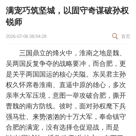
满宠巧筑坚城，以固守奇谋破孙权
锐师
2026-07-06 08:54:28
首页
三国
鼎立的烽火中，淮南之地是魏、
吴两国反复争夺的战略要冲，而合肥，更
是关乎两国国运的核心关隘。东吴君主
孙
权
久怀席卷淮南、直逼中原的雄心，多次
亲率大军压境，意图一举攻破合肥，撕开
曹魏的南方防线。彼时，面对孙权麾下
兵
强马壮
、
来势汹汹
的十万大军，奉命镇守
合肥的满宠，没有选择仓促迎战，而是