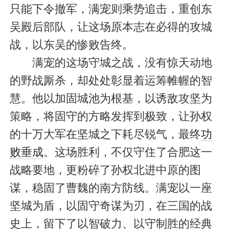
只能下令撤军，满宠则乘势追击，重创东
吴殿后部队，让这场原本志在必得的攻城
战，以东吴的惨败告终。
满宠的这场守城之战，没有惊天动地
的野战厮杀，却处处彰显着运筹帷幄的智
慧。他以加固城池为根基，以诱敌攻坚为
策略，将固守的方略发挥到极致，让孙权
的十万大军在坚城之下耗尽锐气，最终
功
败垂成
。这场胜利，不仅守住了合肥这一
战略要地，更粉碎了孙权北进中原的图
谋，稳固了曹魏的南方防线。满宠以一座
坚城为盾，以固守奇谋为刃，在三国的战
史上，留下了以智破力、以守制胜的经典