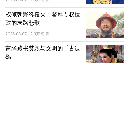
权倾朝野终覆灭：鳌拜专权擅
政的末路悲歌
2026-08-07
2.3万阅读
萧绎藏书焚毁与文明的千古遗
殇
2026-08-06
2.3万阅读
隐忍破局，铁腕兴邦：宇文邕
励精图治与北齐的覆灭之路
2026-08-06
6.2万阅读
六条定乾坤：苏绰新政与西魏
的破局重生