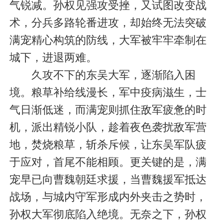
气锐减。孙权见强攻受挫，又试图改变战
术，分兵多路轮番进攻，却始终无法突破
满宠精心构筑的防线，大军被牢牢牵制在
城下，进退两难。
久攻不下的东吴大军，逐渐陷入困
境。粮草补给线漫长，军中疫病滋生，士
气日渐低迷，而满宠则抓住敌军疲惫的时
机，派出精锐小队，趁着夜色袭扰敌军营
地，焚烧粮草，斩杀斥候，让东吴军队疲
于应对，首尾不能相顾。更关键的是，满
宠早已向曹魏朝廷求援，当曹魏援军抵达
战场，与城内守军形成内外夹击之势时，
孙权大军彻底陷入绝境。无奈之下，孙权