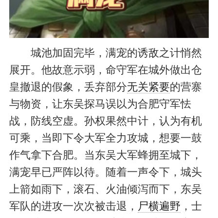
城池加固完毕，满宠的诱敌之计悄然
展开。他故意示弱，命守军在城外做出仓
皇撤退的假象，丢弃部分
无关紧要
的营寨
与物资，让东吴探马误以为合肥守军怯
战，防线空虚。孙权果然中计，认为有机
可乘，当即下令大军全力攻城，想要一鼓
作气拿下合肥。当东吴大军蜂拥至城下，
满宠早已严阵以待。随着一声令下，城头
上箭如雨下，滚石、火油倾泻而下，东吴
军队的进攻一次次被击退，
尸横遍野
，士