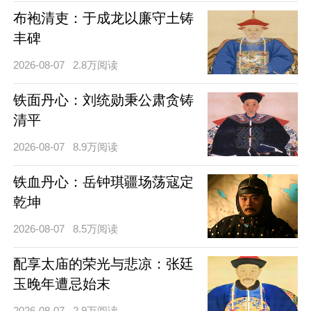
布袍清吏：于成龙以廉守土铸
丰碑
2026-08-07
2.8万阅读
铁面丹心：刘统勋秉公肃贪铸
清平
2026-08-07
8.9万阅读
铁血丹心：岳钟琪疆场荡寇定
乾坤
2026-08-07
8.5万阅读
配享太庙的荣光与悲凉：张廷
玉晚年遭忌始末
2026-08-07
2.9万阅读