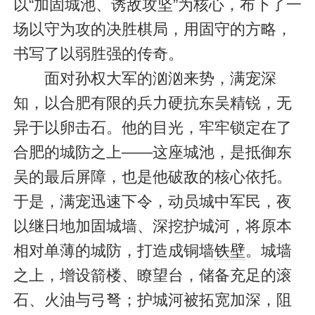
以“加固城池、诱敌攻坚”为核心，布下了一
场以守为攻的决胜棋局，用固守的方略，
书写了以弱胜强的传奇。
面对孙权大军的汹汹来势，满宠深
知，以合肥有限的兵力硬抗东吴精锐，无
异于以卵击石。他的目光，牢牢锁定在了
合肥的城防之上——这座城池，是抵御东
吴的最后屏障，也是他破敌的核心依托。
于是，满宠迅速下令，动员城中军民，夜
以继日地加固城墙、深挖护城河，将原本
相对单薄的城防，打造成铜墙
铁壁
。城墙
之上，增设箭楼、瞭望台，储备充足的滚
石、火油与弓弩；护城河被拓宽加深，阻