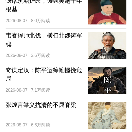
钱镠筑塘护民，铸就吴越千年
根基
2026-08-07
8.0万阅读
韦睿挥师北伐，横扫北魏铸军
魂
2026-08-07
3.6万阅读
奇谋定汉：陈平运筹帷幄挽危
局
2026-08-07
7.1万阅读
张煌言举义抗清的不屈脊梁
2026-08-07
6.6万阅读