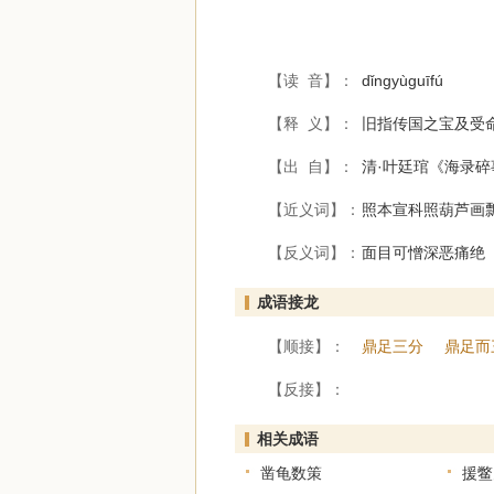
【读 音】：
dǐngyùguīfú
【释 义】：
旧指传国之宝及受
【出 自】：
清·叶廷琯《海录碎
【近义词】：
照本宣科照葫芦画
【反义词】：
面目可憎深恶痛绝
成语接龙
【顺接】：
鼎足三分
鼎足而
【反接】：
相关成语
凿龟数策
援鳖