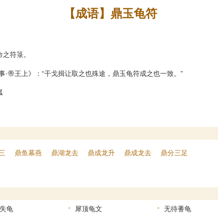
【成语】鼎玉龟符
命之符箓。
事·帝王上》：“干戈揖让取之也殊途，鼎玉龟符成之也一致。”
瓢
三
鼎鱼幕燕
鼎湖龙去
鼎成龙升
鼎成龙去
鼎分三足
失龟
犀顶龟文
无待蓍龟