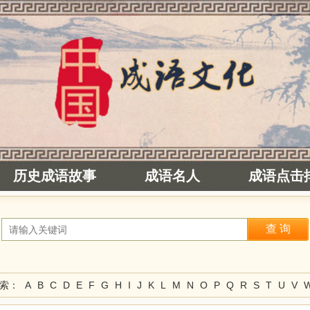
历史成语故事
成语名人
成语点击
检索：
A
B
C
D
E
F
G
H
I
J
K
L
M
N
O
P
Q
R
S
T
U
V