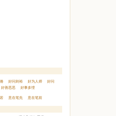
倦
好问则裕
好为人师
好问
好善恶恶
好事多悭
若
意在笔先
意在笔前