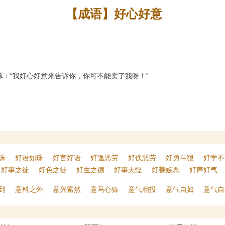
【成语】好心好意
幕：“我好心好意来告诉你，你可不能卖了我呀！”
珠
好语如珠
好言好语
好逸恶劳
好佚恶劳
好勇斗狠
好学不
好事之徒
好色之徒
好生之德
好事天悭
好善嫉恶
好声好气
到
意料之外
意兴索然
意马心猿
意气相投
意气自如
意气自