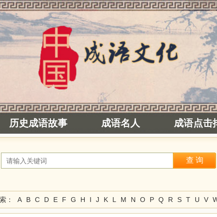
历史成语故事
成语名人
成语点击
检索：
A
B
C
D
E
F
G
H
I
J
K
L
M
N
O
P
Q
R
S
T
U
V