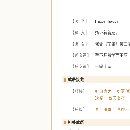
【读 音】：
hǎoxīnhǎoyì
【释 义】：
指怀着善意。
【出 自】：
老舍《茶馆》第三
【近义词】：
手不释卷学而不厌
【反义词】：
一曝十寒
成语接龙
【顺接】：
好自为之
好语似
决疑
好天良夜
【反接】：
意气用事
意想不
相关成语