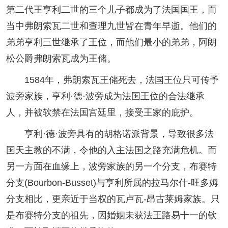
第二代王亨利二世的三个儿子都成为了法国国王，而
当中弗朗索瓦二世和查理九世皆在青年早逝。他们的
弟弟亨利三世继承了王位，而他们最小的弟弟，阿朗
松公爵弗朗索瓦成为王储。
1584年，弗朗索瓦王储死去，法国王位只可传予
波旁家族，亨利·德·波旁成为法国王位的合法继承
人，并被软禁在法国宫廷里，接受王家的庇护。
亨利·德·波旁具有的胡格诺派背景，导致很多法
国天主教的不满，令他的入主法国之路充满危机。而
另一方面在血缘上，波旁家族的另一个分支，布赛特
分支(Bourbon-Busset)与亨利所属的拉马尔什-旺多姆
分支相比，更亲近于当权的瓦卢瓦-昂古莱姆家族。只
是布赛特分支的祖先，因婚姻未获法王路易十一的钦