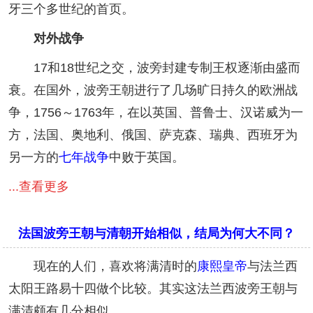
牙三个多世纪的首页。
对外战争
17和18世纪之交，波旁封建专制王权逐渐由盛而
衰。在国外，波旁王朝进行了几场旷日持久的欧洲战
争，1756～1763年，在以英国、普鲁士、汉诺威为一
方，法国、奥地利、俄国、萨克森、瑞典、西班牙为
另一方的
七年战争
中败于英国。
...查看更多
法国波旁王朝与清朝开始相似，结局为何大不同？
现在的人们，喜欢将满清时的
康熙
皇帝
与法兰西
太阳王路易十四做个比较。其实这法兰西波旁王朝与
满清颇有几分相似。