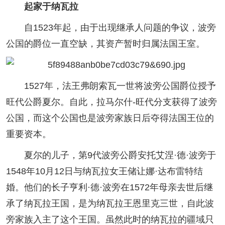
起家于纳瓦拉
自1523年起，由于出现继承人问题的争议，波旁
公国的爵位一直空缺，其资产暂时归属法国王室。
1527年，法王弗朗索瓦一世将波旁公国爵位授予
旺代公爵夏尔。自此，拉马尔什-旺代分支获得了波旁
公国，而这个公国也是波旁家族日后夺得法国王位的
重要资本。
夏尔的儿子，第9代波旁公爵安托艾涅·德·波旁于
1548年10月12日与纳瓦拉女王储让娜·达布雷特结
婚。他们的长子亨利·德·波旁在1572年母亲去世后继
承了纳瓦拉王国，是为纳瓦拉王恩里克三世，自此波
旁家族入主了这个王国。虽然此时的纳瓦拉的疆域只