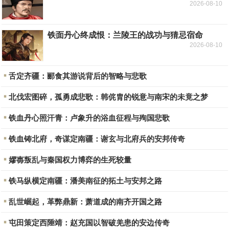
2026-08-10
铁面丹心终成恨：兰陵王的战功与猜忌宿命
2026-08-10
舌定齐疆：郦食其游说背后的智略与悲歌
北伐宏图碎，孤勇成悲歌：韩侂胄的锐意与南宋的未竟之梦
铁血丹心照汗青：卢象升的浴血征程与殉国悲歌
铁血铸北府，奇谋定南疆：谢玄与北府兵的安邦传奇
嫪毐叛乱与秦国权力博弈的生死较量
铁马纵横定南疆：潘美南征的拓土与安邦之路
乱世崛起，革弊鼎新：萧道成的南齐开国之路
屯田策定西陲靖：赵充国以智破羌患的安边传奇