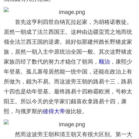
首先这亨利四世自纳瓦拉起家，为胡格诺教徒。
居然一朝成了法兰西国王。这种由边疆蛮荒之地而统
领全法兰西王国的逆袭。就好似那建州酋长野猪皮家
族，居然一朝入主中原统治全国一般。其次这野猪皮
家族历经了数代的努力才稳住了朝局，
顺治
，康熙少
年登基。孤儿寡母居然能一统中国，还能在政治上有
所做为，颇为不易。而这波旁王朝的路易十三，路易
十四也是幼年登基。最终路易十四称霸欧洲，号称太
阳王。所以今天的史学家们颇喜欢拿路易十四，康
熙，与俄罗斯的
彼得大帝
做比较。
然而这波旁王朝和清王朝又有很大区别。第一大