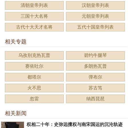
清朝皇帝列表
汉朝皇帝列表
三国十大名将
元朝皇帝列表
古代十大天才名将
五代十国皇帝列表
相关专题
乌孜别克热瓦普
碧约牛腿琴
赛依吐尔
多朗热瓦普
都塔尔
弹布尔
火不思
苏古笃
忽雷
纳西琵琶
相关新闻
权相二十年：史弥远擅权与南宋国运的沉沦轨迹