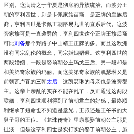
区别。这满清之于华夏是彻底的异族统治。而波旁王
朝的亨利四世，则是卡佩家族苗裔。是正牌的皇族后
裔，亨利四世是卡佩王朝路易九世的直系后代。这波
旁家族可是一直袭爵的，亨利四世这个正牌王族后裔
可比
刘备
那个野路子中山靖王正牌的多。而且这欧洲
没有同宗乱伦的概念，同宗婚姻猖獗。这亨利四世的
两段婚姻，一段是娶前朝公主玛戈王后。另一段却是
和美第奇家族的玛丽。而这美第奇家族的凯瑟琳又是
前朝瓦卢瓦的三朝
太后
。这凯瑟琳的母亲也是波旁郡
主。这亲上亲乱的实在不能在乱了，反正通过这两段
联姻，亨利四世顺利得到了前朝君主的好感，最终顺
利继承了短命也不知道是堂兄，王叔还是王爷爷的大
舅子哥的王位。《龙珠传奇》里康熙娶前朝公主那是
扯淡，但是这亨利四世是实打实的娶了前朝公主，虽