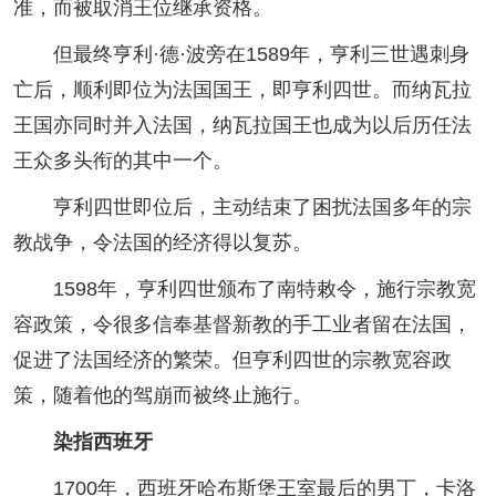
准，而被取消王位继承资格。
但最终亨利·德·波旁在1589年，亨利三世遇刺身
亡后，顺利即位为法国国王，即亨利四世。而纳瓦拉
王国亦同时并入法国，纳瓦拉国王也成为以后历任法
王众多头衔的其中一个。
亨利四世即位后，主动结束了困扰法国多年的宗
教战争，令法国的经济得以复苏。
1598年，亨利四世颁布了南特敕令，施行宗教宽
容政策，令很多信奉基督新教的手工业者留在法国，
促进了法国经济的繁荣。但亨利四世的宗教宽容政
策，随着他的驾崩而被终止施行。
染指西班牙
1700年，西班牙哈布斯堡王室最后的男丁，卡洛