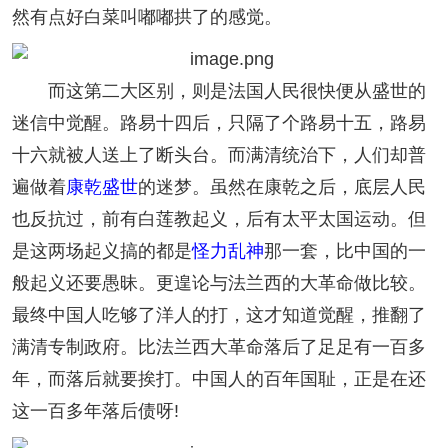
然有点好白菜叫嘟嘟拱了的感觉。
而这第二大区别，则是法国人民很快便从盛世的
迷信中觉醒。路易十四后，只隔了个路易十五，路易
十六就被人送上了断头台。而满清统治下，人们却普
遍做着
康乾盛世
的迷梦。虽然在康乾之后，底层人民
也反抗过，前有白莲教起义，后有太平太国运动。但
是这两场起义搞的都是
怪力乱神
那一套，比中国的一
般起义还要愚昧。更遑论与法兰西的大革命做比较。
最终中国人吃够了洋人的打，这才知道觉醒，推翻了
满清专制政府。比法兰西大革命落后了足足有一百多
年，而落后就要挨打。中国人的百年国耻，正是在还
这一百多年落后债呀!