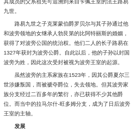
其成员的父系祖先可追溯到来自卡佩王室的法王路易
九世。
路易九世之子克莱蒙伯爵罗贝尔与其子孙通过他
和波旁领地的女继承人勃艮第的比阿特丽斯的婚姻，
获得了对波旁公国的统治权。他们二人的长子路易在
1327年获封为波旁公爵。自此以后，他的子孙以封国
波旁为姓，因此这次受封被视为波旁王室的起源。
虽然波旁的主系家族在1523年，因其公爵夏尔三
世涉嫌叛国，而被褫夺爵位，失去领地。但其波旁家
族分支经过二百多年的繁衍，亦已获得不少其他爵
位。而当中的拉马尔什-旺多姆分支，成为了日后波旁
王室的主轴。
发展