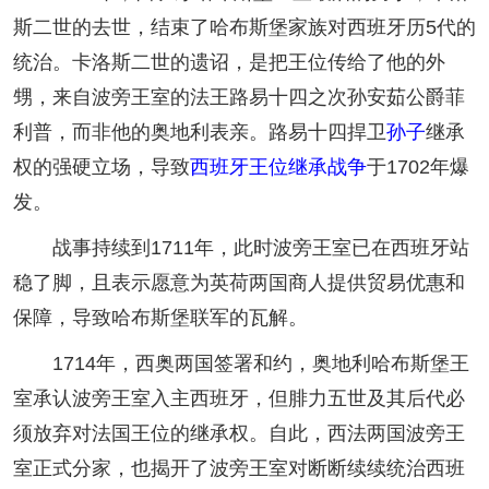
斯二世的去世，结束了哈布斯堡家族对西班牙历5代的
统治。卡洛斯二世的遗诏，是把王位传给了他的外
甥，来自波旁王室的法王路易十四之次孙安茹公爵菲
利普，而非他的奥地利表亲。路易十四捍卫
孙子
继承
权的强硬立场，导致
西班牙王位继承战争
于1702年爆
发。
战事持续到1711年，此时波旁王室已在西班牙站
稳了脚，且表示愿意为英荷两国商人提供贸易优惠和
保障，导致哈布斯堡联军的瓦解。
1714年，西奥两国签署和约，奥地利哈布斯堡王
室承认波旁王室入主西班牙，但腓力五世及其后代必
须放弃对法国王位的继承权。自此，西法两国波旁王
室正式分家，也揭开了波旁王室对断断续续统治西班