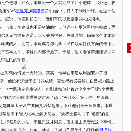
的六个进球，那么，李世民一个人就完成了四个进球，另外还助攻
(唐军VS
王世充
加
窦建德
联军)当中，打入了制胜一球。在这一仗
致。据说，他回到长安时，受到军民以及皇帝的礼仪招待。
心。当然，李建成也不是省油的灯，他这些年更注重把持朝政，而
四弟李元吉很多许诺，二人关系很好。关键时刻，确保这个弟弟站
李建成的人。之前，李建成考虑到李世民在领军打仗方面的作用，
天下基本太平，该解决内部矛盾了。于是，他向老爸李渊建议由四
取李世民的军权。
对朝内情况一无所知。其实，他早在李建成周围安排了很
指掌。他没有沉迷于当时的成绩，更觉得有必要解决自己权力路上
后，李世民决定先发制人。但到底如何处置这个皇太子呢?李世民
板”的亲大哥啊!李世民这时表了态：“有什么计策，你们尽管说，
见是将皇太子及主要同党囚禁起来，不让他们再干预政事。李世
囚禁起来不能从根本上解决问题。”众将士都明白了“老板”的意
中进行截杀的办法。李世民这才同意，但由谁去负责做这个事情，
己亲自来完成这一任务，并带上了对自己最为忠心耿耿的
尉迟恭
。