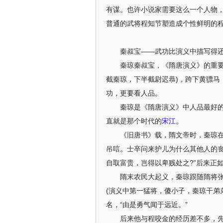
有谋。也许小说家需要这么一个人物
普通的武将程知节塑造成个性鲜明的
秦叔宝——武功比演义中描写得
秦琼秦叔宝，《隋唐演义》的重要人
截秦琼，下半截尉迟恭)，跨下黄骠马
功，更要看人品。
秦琼是《隋唐演义》中人品最好的(
直就是那个时代的
宋江
。
《旧唐书》载，隋文帝时，秦琼
吊唁。士卒问来护儿为什么其他人的丧
自取富贵，岂得以卑贱处之?”后来正
隋末农民大起义，秦琼跟随隋将张须
(演义中第一猛将，傻小子，秦琼干弟
名，“由是勇气闻于远近。”
后来他与程咬金的经历差不多，先投