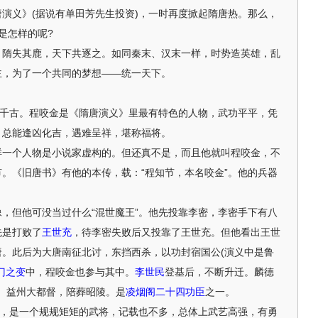
演义》(据说有单田芳先生投资)，一时再度掀起隋唐热。那么，
是怎样的呢?
失其鹿，天下共逐之。如同秦末、汉末一样，时势造英雄，乱
主，为了一个共同的梦想——统一天下。
千古。程咬金是《隋唐演义》里最有特色的人物，武功平平，凭
，总能逢凶化吉，遇难呈祥，堪称福将。
个人物是小说家虚构的。但还真不是，而且他就叫程咬金，不
。《旧唐书》有他的本传，载：“程知节，本名咬金”。他的兵器
但他可没当过什么“混世魔王”。他先投靠李密，李密手下有八
先是打败了
王世充
，待李密失败后又投靠了王世充。但他看出王世
唐。此后为大唐南征北讨，东挡西杀，以功封宿国公(演义中是鲁
门之变
中，程咬金也参与其中。
李世民
登基后，不断升迁。麟德
军、益州大都督，陪葬昭陵。是
凌烟阁二十四功臣
之一。
，是一个规规矩矩的武将，记载也不多，总体上武艺高强，有勇