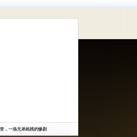
-
百科
-
再现历史
-
生活
-
说剧
-
英文版
变，一场兄弟相残的惨剧