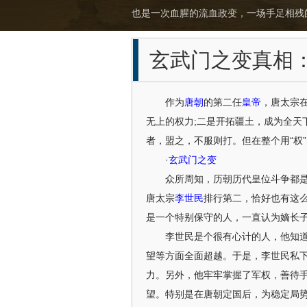
也是一次血腥的流血政变，一场手足相残
玄武门之变真相
作为
唐朝
的第二任
皇帝
，唐太宗
无上的权力;二是开拓疆土，成为全天
者，盟之，不服则打。但在整个用“权
·
玄武门之变
众所周知，历朝历代皇位斗争都是最
唐太宗
李世民
排行第二，恰好也有这
是一个特别保守的人，一直认为嫡长
李世民是个很有心计的人，他知道嫡
望等方面全面超越。于是，李世民私
力。另外，他牢牢掌握了军权，善待
望。特别是在唐朝定国后，为稳定局