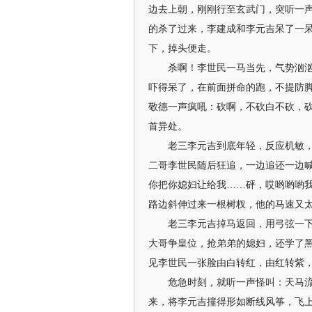
边去上朝，刚刚行至玄武门，突听一
的杀了过来，李建成和李元吉呆了一
下，掉头便走。
杀啊！李世民一马当先，气势汹汹的
吓得呆了，在前面拼命的跑，不提防
敬德一声疯吼：砍啊，不砍白不砍，
首异处。
老三李元吉到底年轻，反应机敏，眼
二哥李世民随后狂追，一边追还一边
你把你媳妇让给我……砰，哎哟哟哟
路边斜伸过来一根树杈，他的马速又
老三李元吉掉马返回，用弓弦一下子
大哥争皇位，抢弟弟的媳妇，还学了
见李世民一张脸由白转红，由红转紫
危急时刻，就听一声怪叫：天马流星
来，将李元吉撞得形如断线风筝，飞