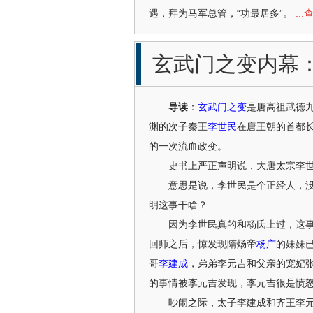
遇，拜为马军总管，“功最居多”。
..
玄武门之变内幕
导读
：
玄武门之变
是唐高祖武德九
渊的次子秦王
李世民
在唐王朝的首都
的一次流血政变。
史书上严正声明说，大唐太宗李世
意思是说，李世民是个正经人，没有
明这事干啥？
因为李世民真的和杨氏上过，这事
回师之后，惊发现隋炀帝
杨广
的妹妹
哥
李建成
，弟弟李元吉和父亲的宠妃
的事情被李元吉发现，李元吉很是愤
吵闹之际，太子李建成和齐王李元吉