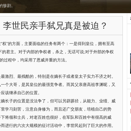
的惨剧。
：李世民亲手弑兄真是被迫？
在“权”的方面，主要面临的任务有两个：一是得到皇位，拥有至高
下的君主。对于内部的争权者，杀之，无话可说;对于外部的争权
”的过程中，均采用了恩威并重的方法。
激烈、最残酷的，特别是在嫡长子或者皇太子实力不济之时。
么一个大哥，是其皇位的最强竞争者。而其父亲唐高祖李渊呢，又
子应该继承自己的位置。
长子的位置是没法争了，但可以另辟蹊径，从能力、业绩、威
下里学习刻苦，注意自身修为，而且还广交朋友，培植自己的势
手下将领和士兵，对老百姓也很好，在军队和百姓中有很高的威
势而进行的六次大规模的征讨活动中，李世民起到了巨大的作用。