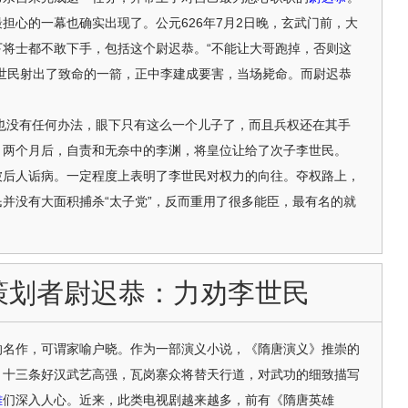
心的一幕也确实出现了。公元626年7月2日晚，玄武门前，大
将士都不敢下手，包括这个尉迟恭。“不能让大哥跑掉，否则这
世民射出了致命的一箭，正中李建成要害，当场毙命。而尉迟恭
没有任何办法，眼下只有这么一个儿子了，而且兵权还在其手
。两个月后，自责和无奈中的李渊，将皇位让给了次子李世民。
人诟病。一定程度上表明了李世民对权力的向往。夺权路上，
并没有大面积捕杀“太子党”，反而重用了很多能臣，最有名的就
策划者尉迟恭：力劝李世民
作，可谓家喻户晓。作为一部演义小说，《隋唐演义》推崇的
，十三条好汉武艺高强，瓦岗寨众将替天行道，对武功的细致描写
雄
们深入人心。近来，此类电视剧越来越多，前有《隋唐英雄