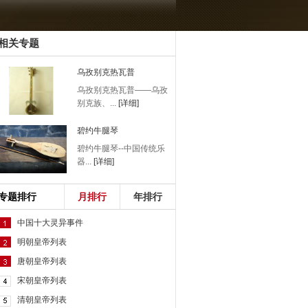
相关专题
乌孜别克热瓦普
乌孜别克热瓦普——乌孜
别克族、...
[详细]
碧约牛腿琴
碧约牛腿琴--中国传统乐
器...
[详细]
专题排行
月排行
年排行
中国十大灵异事件
明朝皇帝列表
唐朝皇帝列表
宋朝皇帝列表
清朝皇帝列表