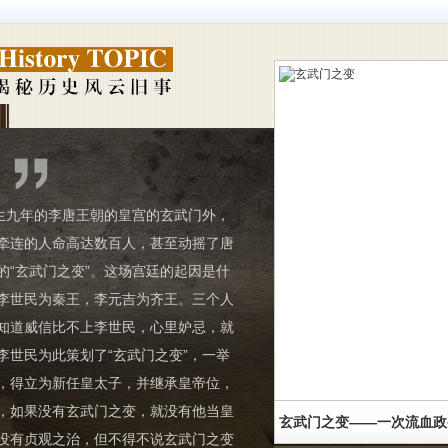
解梦
-
百家姓
-
成语
-
明星
-
历史
-
教育
-
三国
-
新闻
-
专题
-
手机版
生九年的李唐王朝的皇宫的玄武门外，
牵连的人命高达数百人，甚至动摇了唐
的“玄武门之变”。这场宫廷的起因是什
李世民为秦王，李元吉为齐王。三个人
知道威信比不上李世民，心里妒忌，就
李世民为此策划了“玄武门之变”，一举
，得立为新任皇太子，并继承皇帝位，
，如果没有玄武门之变，就没有他当皇
玄武门之变——一次流血政
没有贞观之治，但不得不说玄武门之变