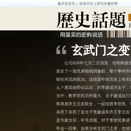
趣历史首页
| 讲述历史上那些有趣的事
人物
-
专题
-
影视
-
玄武门之变
公元626年七月二日清晨，在刚刚诞
发生了一场兄弟相残的惨剧，整个事件所
朝在河北的统治。这就是中国历史上有名
么？唐高祖即位以后，封李建成为太子，
当中，数李世民功劳最大。太子建成自己
和弟弟齐王元吉联合，一起排挤李世民。
杀死了杀死了皇太子李建成和齐王李元吉
是为唐太宗，年号贞观。对于李世民来讲
帝这一回事。如果没有玄武门之变，也就