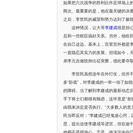
如果把六次战争的胜利比作足球场上
两次。最重要的是，他在最关键的决赛
之后，李世民的威望和势力达到了极
这种情况，让大哥
李建成
很是担
且和一些权臣搞好关系。另外，他给
在自己这边。基本上，宫里宫外都是
一直隐忍其实力的发展。但现如今，
弟李元吉做统帅出征突厥，借此要夺
李世民虽然连年在外打仗，但并不是
多“卧底”，对李建成的一举一动了如
的障碍。当了解到李建成的最新动态
手下将士们都很有顾虑，这毕竟是“老
由我来决定是否执行。”大多数人的意
民当即反对：“李建成已经鬼迷心窍，
思，提出迫使李建成等进宫，但在途
他都不是很放心。于是，他决定由自