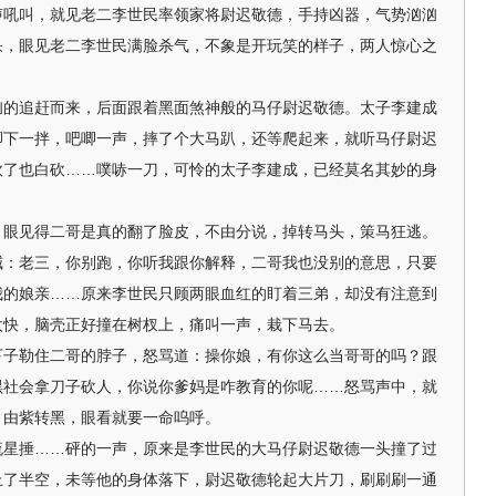
声吼叫，就见老二李世民率领家将尉迟敬德，手持凶器，气势汹汹
呆，眼见老二李世民满脸杀气，不象是开玩笑的样子，两人惊心之
追赶而来，后面跟着黑面煞神般的马仔尉迟敬德。太子李建成
脚下一拌，吧唧一声，摔了个大马趴，还等爬起来，就听马仔尉迟
砍了也白砍……噗哧一刀，可怜的太子李建成，已经莫名其妙的身
见得二哥是真的翻了脸皮，不由分说，掉转马头，策马狂逃。
喊：老三，你别跑，你听我跟你解释，二哥我也没别的意思，只要
我的娘亲……原来李世民只顾两眼血红的盯着三弟，却没有注意到
太快，脑壳正好撞在树杈上，痛叫一声，栽下马去。
勒住二哥的脖子，怒骂道：操你娘，有你这么当哥哥的吗？跟
黑社会拿刀子砍人，你说你爹妈是咋教育的你呢……怒骂声中，就
，由紫转黑，眼看就要一命呜呼。
捶……砰的一声，原来是李世民的大马仔尉迟敬德一头撞了过
上了半空，未等他的身体落下，尉迟敬德轮起大片刀，刷刷刷一通