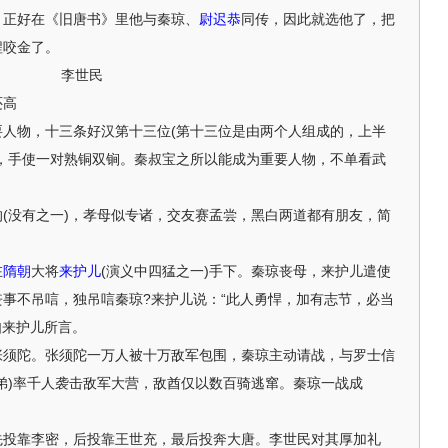
，正好在《旧唐书》里他与秦琼、
尉迟恭
同传，因此就选他了，把
程咬金了。
李世民
还高
物，十三条好汉第十三位(第十三位是由两个人组成的，上半
，手使一对熟铜双锏。秦叔宝之所以能成为重要人物，不单看武
没有之一)，孝母似专诸，交友赛孟尝，黑白两道都有朋友，简
在
隋朝
大将
来护儿
(演义中四猛之一)手下。秦琼丧母，来护儿遣使
事不吊唁，独吊唁秦琼?来护儿说：“此人勇悍，加有志节，必当
如来护儿所言。
陀。张须陀一万人被十万敌军包围，秦琼主动请战，与罗士信
弟)率千人袭击敌军大营，敌酋仅以数百骑逃窜。秦琼一战成
靠李密，后投靠王世充，最后投奔大唐。李世民对其厚加礼