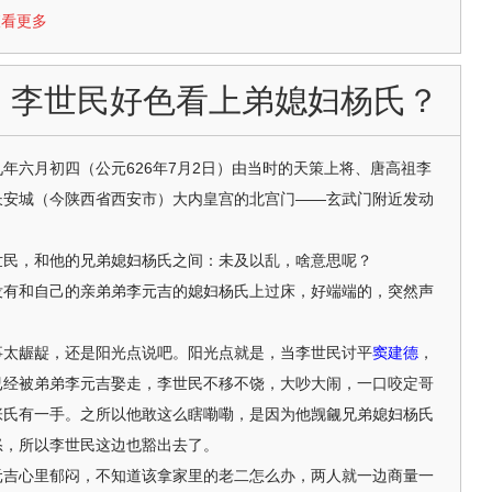
.查看更多
：李世民好色看上弟媳妇杨氏？
年六月初四（公元626年7月2日）由当时的天策上将、唐高祖李
长安城（今陕西省西安市）大内皇宫的北宫门——玄武门附近发动
民，和他的兄弟媳妇杨氏之间：未及以乱，啥意思呢？
和自己的亲弟弟李元吉的媳妇杨氏上过床，好端端的，突然声
太龌龊，还是阳光点说吧。阳光点就是，当李世民讨平
窦建德
，
已经被弟弟李元吉娶走，李世民不移不饶，大吵大闹，一口咬定哥
张氏有一手。之所以他敢这么瞎嘞嘞，是因为他觊觎兄弟媳妇杨氏
怒，所以李世民这边也豁出去了。
心里郁闷，不知道该拿家里的老二怎么办，两人就一边商量一