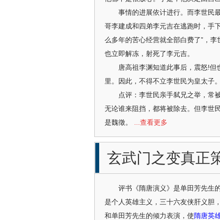
事情的进展依计进行。而李世民最担
哥李建成和四弟李元吉在逃跑时，手下
么多年的苦心经营就全部白费了”，李
也立即解冻，射死了李元吉。
唐高祖李渊知道此事后，震怒!但也
里。因此，不得不立李世民为皇太子
点评：李世民亲手弑兄之举，常被后
无论谁来阻挡，都将被除去。但李世民
是魏徵。
...查看更多
玄武门之变真正
评书《隋唐演义》是单田芳先生的名
是个人英雄主义，三十六友侠肝义胆
和单田芳先生的倾力表演，使
隋唐英