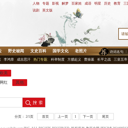
人物
-
专题
-
影视
-
解梦
-
百家姓
-
成语
-
明星
-
历史
-
教育
-
三
说剧
-
英文版
云
野史秘闻
文史百科
国学文化
老照片
诗词名句
嫔
李鸿章
成吉思汗
热门专题:
科举制度
方腊起义
曹操墓
长平之战
三皇五帝
欧美
网红
其他
分页：
2/1
页
首页
上一页
1
下一页
尾页