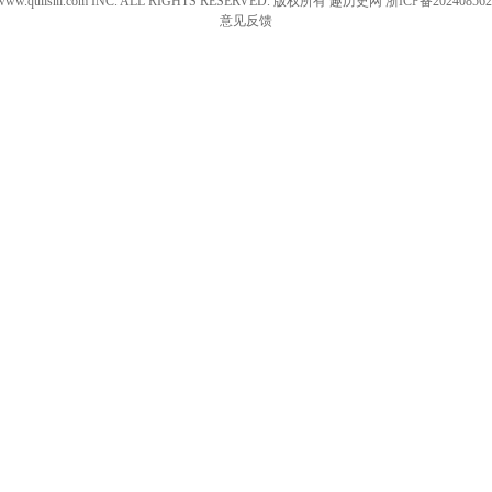
 www.qulishi.com INC. ALL RIGHTS RESERVED. 版权所有 趣历史网
浙ICP备202408562
意见反馈