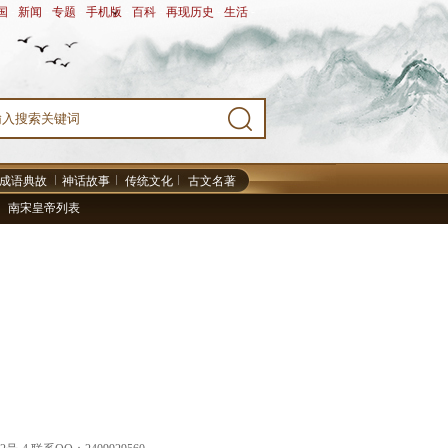
国
-
新闻
-
专题
-
手机版
-
百科
-
再现历史
-
生活
-
成语典故
神话故事
传统文化
古文名著
南宋皇帝列表