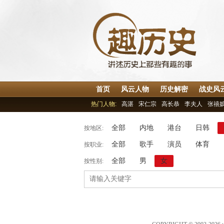
首页
风云人物
历史解密
战史风
热门人物:
高湛
宋仁宗
高长恭
李夫人
张禧
全部
内地
港台
日韩
按地区:
全部
歌手
演员
体育
按职业:
全部
男
女
按性别: