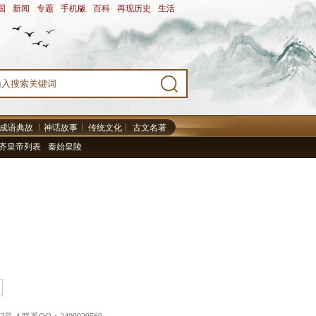
国
-
新闻
-
专题
-
手机版
-
百科
-
再现历史
-
生活
-
成语典故
神话故事
传统文化
古文名著
齐皇帝列表
秦始皇陵