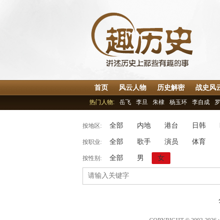
首页
风云人物
历史解密
战史风
热门人物:
岳飞
李旦
朱棣
杨玉环
李自成
全部
内地
港台
日韩
按地区:
全部
歌手
演员
体育
按职业:
全部
男
女
按性别: