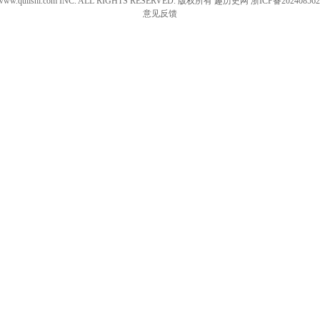
 www.qulishi.com INC. ALL RIGHTS RESERVED. 版权所有 趣历史网
浙ICP备202408562
意见反馈