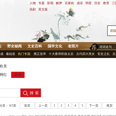
人物
-
专题
-
影视
-
解梦
-
百家姓
-
成语
-
明星
-
历史
-
教育
-
三
说剧
-
英文版
云
野史秘闻
文史百科
国学文化
老照片
诗词名句
罗成
秦始皇
热门专题:
雍正皇帝
十大垂帘听政太后
古代四大美女
安史之乱
北
欧美
网红
其他
分页：
9/5
页
首页
上一页
1
2
3
4
5
下一页
尾页