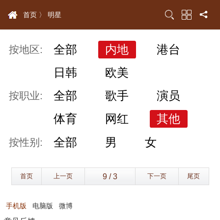
首页 〉
明星
全部
内地
港台
按地区:
日韩
欧美
全部
歌手
演员
按职业:
体育
网红
其他
全部
男
女
按性别:
首页
上一页
下一页
尾页
手机版
电脑版
微博