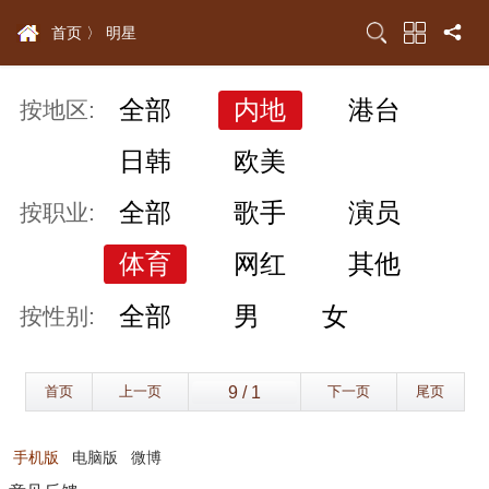
首页 〉
明星
全部
内地
港台
按地区:
日韩
欧美
全部
歌手
演员
按职业:
体育
网红
其他
全部
男
女
按性别:
首页
上一页
下一页
尾页
手机版
电脑版
微博