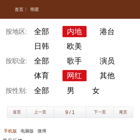
首页 〉
明星
全部
内地
港台
按地区:
日韩
欧美
全部
歌手
演员
按职业:
体育
网红
其他
全部
男
女
按性别:
首页
上一页
下一页
尾页
手机版
电脑版
微博