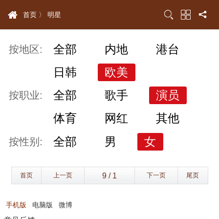
首页 〉
明星
全部
内地
港台
按地区:
日韩
欧美
全部
歌手
演员
按职业:
体育
网红
其他
全部
男
女
按性别:
首页
上一页
下一页
尾页
手机版
电脑版
微博