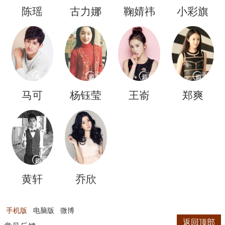
陈瑶
古力娜
鞠婧祎
小彩旗
扎
马可
杨钰莹
王嵛
郑爽
黄轩
乔欣
手机版
电脑版
微博
返回顶部