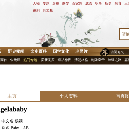
人物
-
专题
-
影视
-
解梦
-
百家姓
-
成语
-
明星
-
历史
-
教育
-
三
说剧
-
英文版
云
野史秘闻
文史百科
国学文化
老照片
诗词名句
商鞅
朱元璋
热门专题:
爱新觉罗
钮祜禄氏
清朝格格
乾隆皇帝
丝绸之路
嘉
主页
个人资料
写真
ngelababy
文名 杨颖
名 Baby，AB