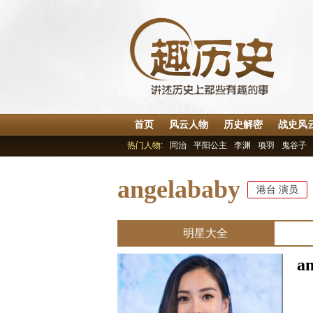
首页
风云人物
历史解密
战史风
热门人物:
同治
平阳公主
李渊
项羽
鬼谷子
angelababy
港台
演员
明星大全
a
中
别