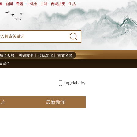
国
-
新闻
-
专题
-
手机版
-
百科
-
再现历史
-
生活
-
成语典故
神话故事
传统文化
古文名著
庆皇帝
angelababy
图片
最新新闻