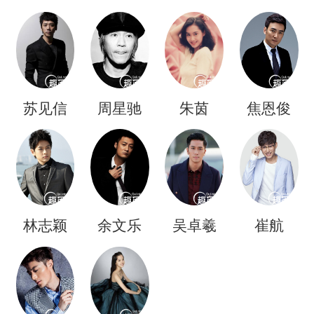
苏见信
周星驰
朱茵
焦恩俊
林志颖
余文乐
吴卓羲
崔航