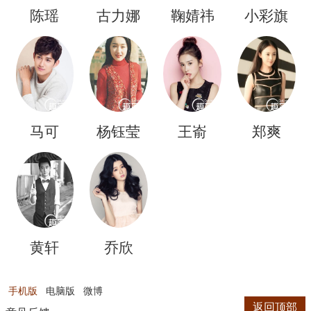
陈瑶
古力娜
鞠婧祎
小彩旗
扎
马可
杨钰莹
王嵛
郑爽
黄轩
乔欣
手机版
电脑版
微博
返回顶部