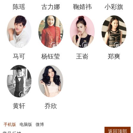
陈瑶
古力娜
鞠婧祎
小彩旗
扎
马可
杨钰莹
王嵛
郑爽
黄轩
乔欣
手机版
电脑版
微博
返回顶部