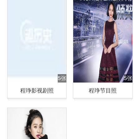
5张
5张
程琤影视剧照
程琤节目照