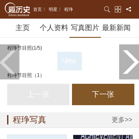
首页 〉
明星 〉
程琤
主页
个人资料
写真图片
最新新闻
程琤节目照(1/5)
程琤节目照（1）
上一张
下一张
程琤写真
更多>>