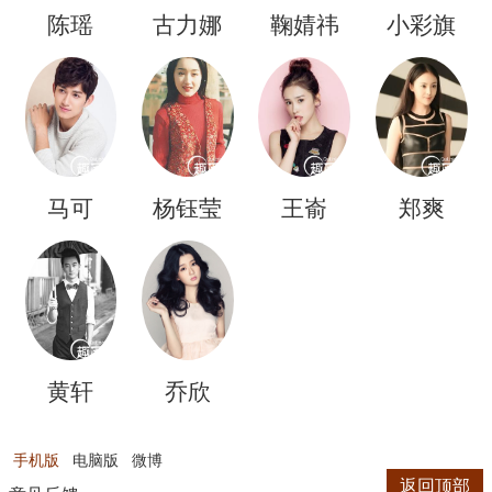
陈瑶
古力娜
鞠婧祎
小彩旗
扎
马可
杨钰莹
王嵛
郑爽
黄轩
乔欣
手机版
电脑版
微博
返回顶部