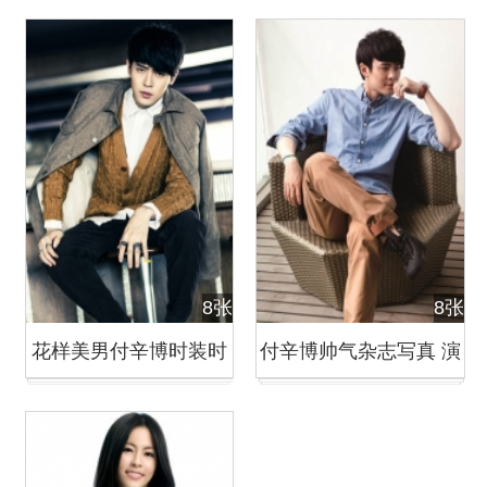
Your Love造型曝光
装革履显轻熟男魅力
8张
8张
花样美男付辛博时装时
付辛博帅气杂志写真 演
尚大片 分享搭配心得
绎轻熟男魅力