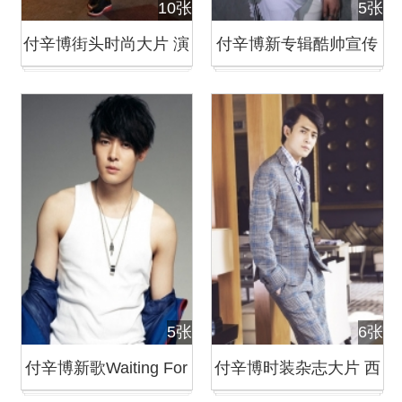
10张
5张
付辛博街头时尚大片 演
付辛博新专辑酷帅宣传
绎暗夜精灵
照全新来袭
5张
6张
付辛博新歌Waiting For
付辛博时装杂志大片 西