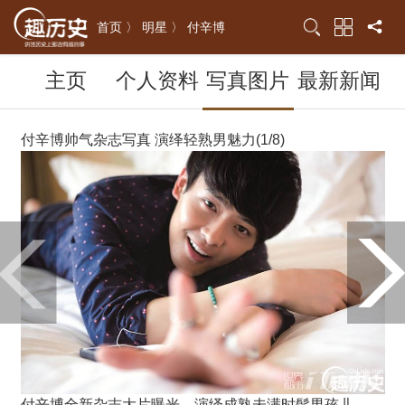
首页 〉
明星 〉
付辛博
主页
个人资料
写真图片
最新新闻
付辛博帅气杂志写真 演绎轻熟男魅力(1/8)
付辛博全新杂志大片曝光，演绎成熟未满时髦男孩儿。