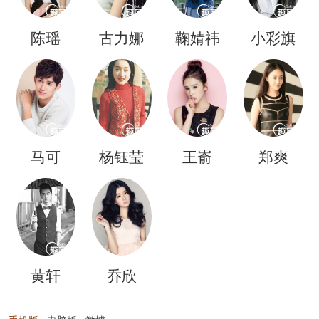
陈瑶
古力娜
鞠婧祎
小彩旗
扎
马可
杨钰莹
王嵛
郑爽
黄轩
乔欣