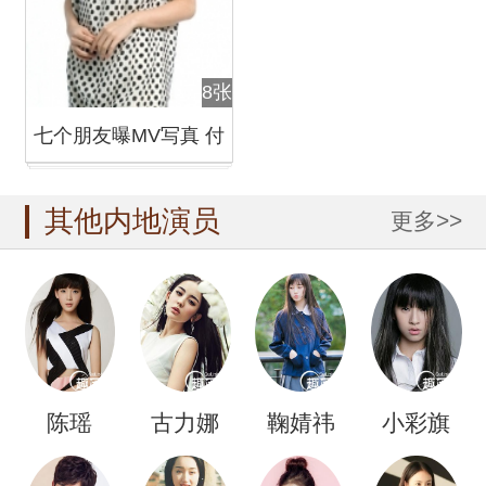
8张
七个朋友曝MV写真 付
辛博刘忻等倾情加盟
其他内地演员
更多>>
陈瑶
古力娜
鞠婧祎
小彩旗
扎