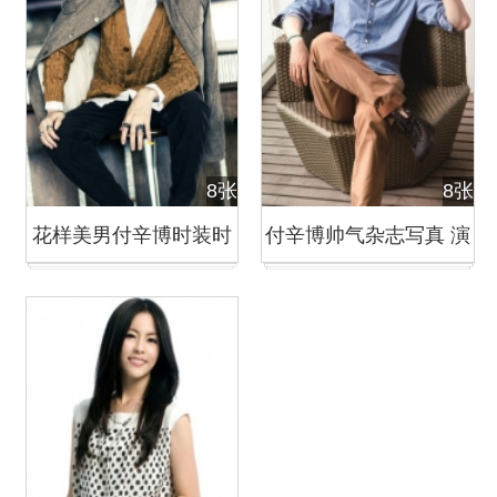
8张
8张
花样美男付辛博时装时
付辛博帅气杂志写真 演
尚大片 分享搭配心得
绎轻熟男魅力