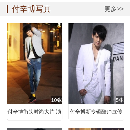
付辛博写真
更多>>
10张
5张
付辛博街头时尚大片 演
付辛博新专辑酷帅宣传
绎暗夜精灵
照全新来袭