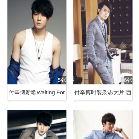
5张
6张
付辛博新歌Waiting For
付辛博时装杂志大片 西
Your Love造型曝光
装革履显轻熟男魅力