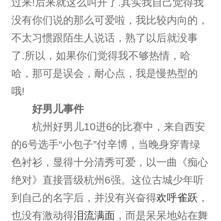
过来!后来就这么叫开了.其实我自己觉得我
没有你们说的那么可爱啦，我比较内向的，
不太习惯跟陌生人说话，熟了以后就没事
了.所以，如果你们觉得我不够热情，哈
哈，那可是误会，耐心点，我是慢热型的
哦!
好男儿事件
杭州好男儿10进6的比赛中，来自西安
的6号选手“小包子”付辛博，当晚身穿青绿
色衬衫，显得十分清秀可爱，以一曲《痴心
绝对》直接晋级杭州6强。这位古城少年听
到自己的名字后，并没有兴奋得
欢呼雀跃
，
也没有激动得
泪流满面
，而是呆呆地站在舞