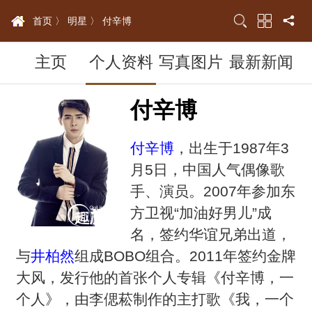
首页 〉
明星 〉
付辛博
主页
个人资料
写真图片
最新新闻
付辛博
付辛博
，出生于1987年3
月5日，中国人气偶像歌
手、演员。2007年参加东
方卫视“加油好男儿”成
名，签约华谊兄弟出道，
与
井柏然
组成BOBO组合。2011年签约金牌
大风，发行他的首张个人专辑《付辛博，一
个人》，由李偲菘制作的主打歌《我，一个