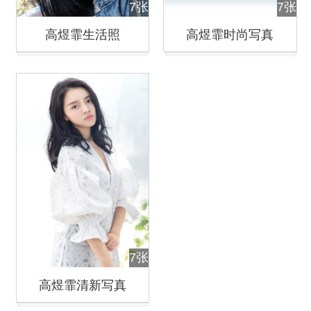
7张
7张
高煜霏生活照
高煜霏时尚写真
7张
高煜霏清新写真