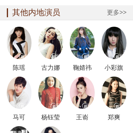
其他内地演员
更多>>
陈瑶
古力娜
鞠婧祎
小彩旗
扎
马可
杨钰莹
王嵛
郑爽