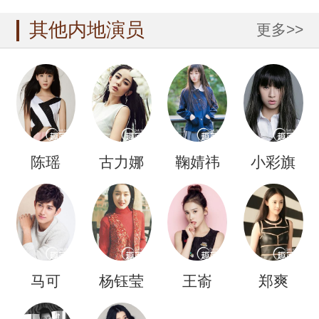
其他内地演员
更多>>
陈瑶
古力娜
鞠婧祎
小彩旗
扎
马可
杨钰莹
王嵛
郑爽