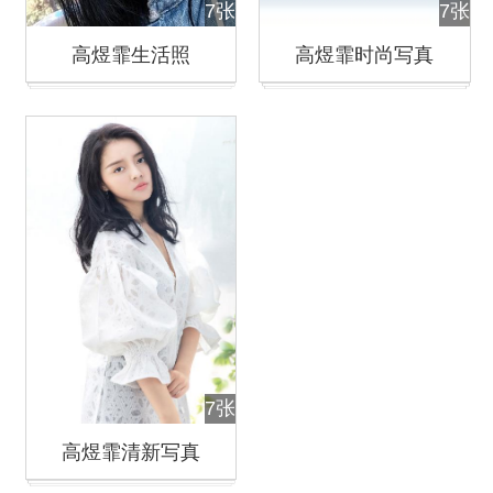
7张
7张
高煜霏生活照
高煜霏时尚写真
7张
高煜霏清新写真