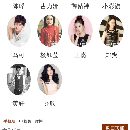
陈瑶
古力娜
鞠婧祎
小彩旗
扎
马可
杨钰莹
王嵛
郑爽
黄轩
乔欣
手机版
电脑版
微博
返回顶部