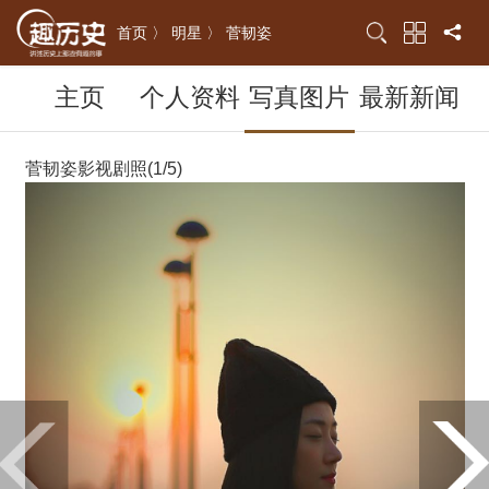
首页 〉
明星 〉
菅韧姿
主页
个人资料
写真图片
最新新闻
菅韧姿影视剧照(1/5)