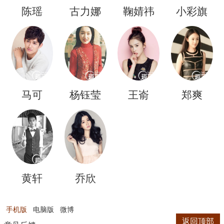
陈瑶
古力娜
鞠婧祎
小彩旗
扎
马可
杨钰莹
王嵛
郑爽
黄轩
乔欣
手机版
电脑版
微博
返回顶部