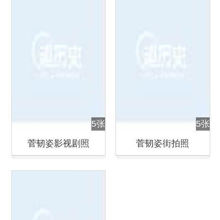
5张
5张
菅韧姿影视剧照
菅韧姿街拍照